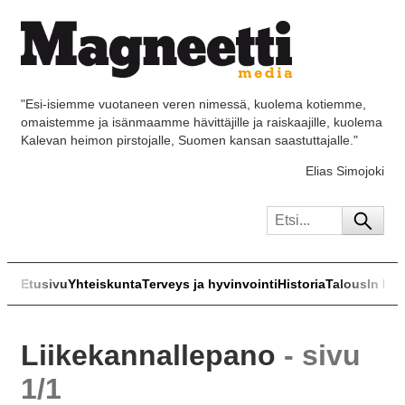
"Esi-isiemme vuotaneen veren nimessä, kuolema kotiemme,
omaistemme ja isänmaamme hävittäjille ja raiskaajille, kuolema
Kalevan heimon pirstojalle, Suomen kansan saastuttajalle."
Elias Simojoki
Etusivu
Yhteiskunta
Terveys ja hyvinvointi
Historia
Talous
In Eng
Liikekannallepano
- sivu
1/1