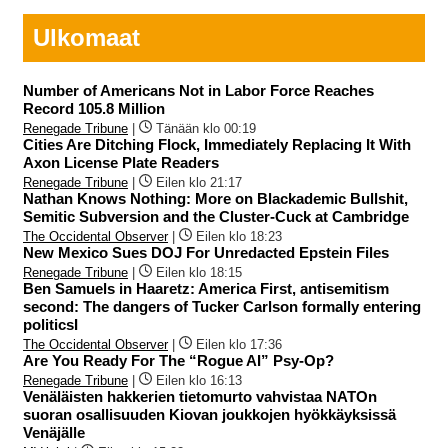
Ulkomaat
Number of Americans Not in Labor Force Reaches
Record 105.8 Million
Renegade Tribune
|
Tänään klo 00:19
Cities Are Ditching Flock, Immediately Replacing It With
Axon License Plate Readers
Renegade Tribune
|
Eilen klo 21:17
Nathan Knows Nothing: More on Blackademic Bullshit,
Semitic Subversion and the Cluster-Cuck at Cambridge
The Occidental Observer
|
Eilen klo 18:23
New Mexico Sues DOJ For Unredacted Epstein Files
Renegade Tribune
|
Eilen klo 18:15
Ben Samuels in Haaretz: America First, antisemitism
second: The dangers of Tucker Carlson formally entering
politicsI
The Occidental Observer
|
Eilen klo 17:36
Are You Ready For The “Rogue AI” Psy-Op?
Renegade Tribune
|
Eilen klo 16:13
Venäläisten hakkerien tietomurto vahvistaa NATOn
suoran osallisuuden Kiovan joukkojen hyökkäyksissä
Venäjälle