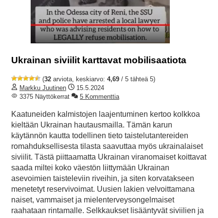
Ukrainan siviilit karttavat mobilisaatiota
(
32
arviota, keskiarvo:
4,69
/ 5 tähteä 5)
Markku Juutinen
15.5.2024
3375 Näyttökerrat
5 Kommenttia
Kaatuneiden kalmistojen laajentuminen kertoo kolkkoa
kieltään Ukrainan hautausmailla. Tämän karun
käytännön kautta todellinen tieto taistelutantereiden
romahduksellisesta tilasta saavuttaa myös ukrainalaiset
siviilit. Tästä piittaamatta Ukrainan viranomaiset koittavat
saada miltei koko väestön liittymään Ukrainan
asevoimien taisteleviin riveihin, ja siten korvatakseen
menetetyt reservivoimat. Uusien lakien velvoittamana
naiset, vammaiset ja mielenterveysongelmaiset
raahataan rintamalle. Selkkaukset lisääntyvät siviilien ja