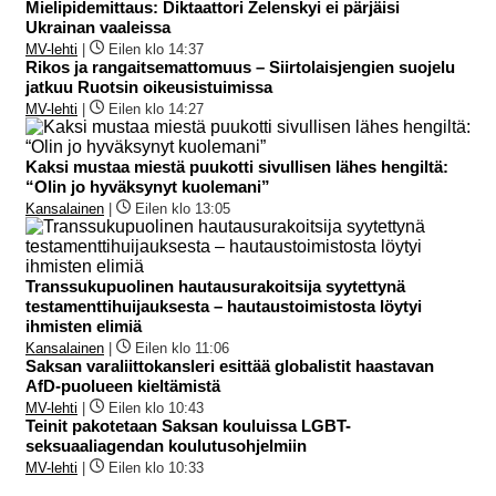
Mielipidemittaus: Diktaattori Zelenskyi ei pärjäisi
Ukrainan vaaleissa
MV-lehti
|
Eilen klo 14:37
Rikos ja rangaitsemattomuus – Siirtolaisjengien suojelu
jatkuu Ruotsin oikeusistuimissa
MV-lehti
|
Eilen klo 14:27
Kaksi mustaa miestä puukotti sivullisen lähes hengiltä:
“Olin jo hyväksynyt kuolemani”
Kansalainen
|
Eilen klo 13:05
Transsukupuolinen hautausurakoitsija syytettynä
testamenttihuijauksesta – hautaustoimistosta löytyi
ihmisten elimiä
Kansalainen
|
Eilen klo 11:06
Saksan varaliittokansleri esittää globalistit haastavan
AfD-puolueen kieltämistä
MV-lehti
|
Eilen klo 10:43
Teinit pakotetaan Saksan kouluissa LGBT-
seksuaaliagendan koulutusohjelmiin
MV-lehti
|
Eilen klo 10:33