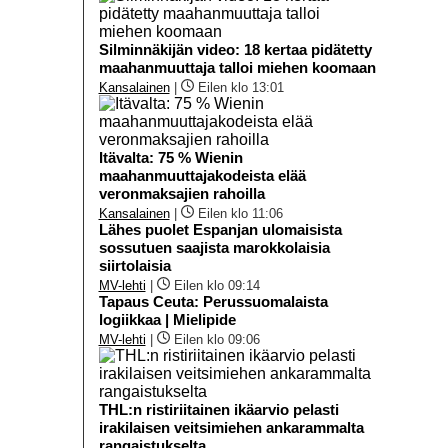
Silminnäkijän video: 18 kertaa pidätetty
maahanmuuttaja talloi miehen koomaan
Kansalainen
|
Eilen klo 13:01
Itävalta: 75 % Wienin
maahanmuuttajakodeista elää
veronmaksajien rahoilla
Kansalainen
|
Eilen klo 11:06
Lähes puolet Espanjan ulomaisista
sossutuen saajista marokkolaisia
siirtolaisia
MV-lehti
|
Eilen klo 09:14
Tapaus Ceuta: Perussuomalaista
logiikkaa | Mielipide
MV-lehti
|
Eilen klo 09:06
THL:n ristiriitainen ikäarvio pelasti
irakilaisen veitsimiehen ankarammalta
rangaistukselta