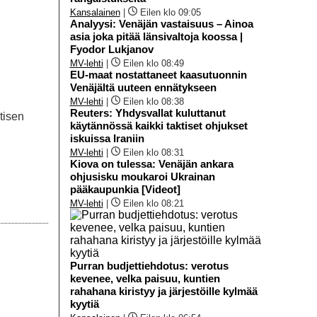
Kansalainen
|
Eilen klo 09:05
Analyysi: Venäjän vastaisuus – Ainoa
asia joka pitää länsivaltoja koossa |
Fyodor Lukjanov
MV-lehti
|
Eilen klo 08:49
EU-maat nostattaneet kaasutuonnin
Venäjältä uuteen ennätykseen
MV-lehti
|
Eilen klo 08:38
Reuters: Yhdysvallat kuluttanut
tisen
käytännössä kaikki taktiset ohjukset
iskuissa Iraniin
MV-lehti
|
Eilen klo 08:31
Kiova on tulessa: Venäjän ankara
ohjusisku moukaroi Ukrainan
pääkaupunkia [Videot]
MV-lehti
|
Eilen klo 08:21
Purran budjettiehdotus: verotus
kevenee, velka paisuu, kuntien
rahahana kiristyy ja järjestöille kylmää
kyytiä