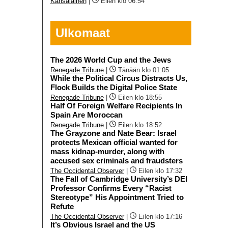
Kansalainen
|
Eilen klo 06:54
Ulkomaat
The 2026 World Cup and the Jews
Renegade Tribune
|
Tänään klo 01:05
While the Political Circus Distracts Us,
Flock Builds the Digital Police State
Renegade Tribune
|
Eilen klo 18:55
Half Of Foreign Welfare Recipients In
Spain Are Moroccan
Renegade Tribune
|
Eilen klo 18:52
The Grayzone and Nate Bear: Israel
protects Mexican official wanted for
mass kidnap-murder, along with
accused sex criminals and fraudsters
The Occidental Observer
|
Eilen klo 17:32
The Fall of Cambridge University’s DEI
Professor Confirms Every “Racist
Stereotype” His Appointment Tried to
Refute
The Occidental Observer
|
Eilen klo 17:16
It’s Obvious Israel and the US