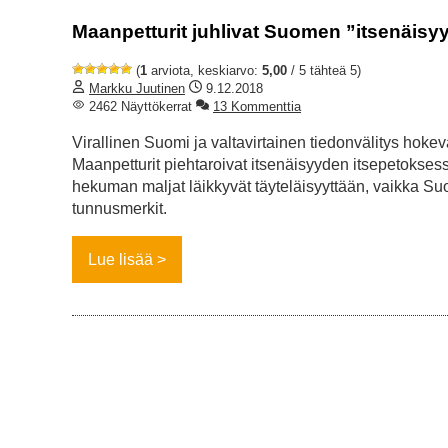
Maanpetturit juhlivat Suomen ”itsenäisy
(
1
arviota, keskiarvo:
5,00
/ 5 tähteä 5)
Markku Juutinen
9.12.2018
2462 Näyttökerrat
13 Kommenttia
Virallinen Suomi ja valtavirtainen tiedonvälitys hoke
Maanpetturit piehtaroivat itsenäisyyden itsepetoksess
hekuman maljat läikkyvät täyteläisyyttään, vaikka Suo
tunnusmerkit.
Lue lisää