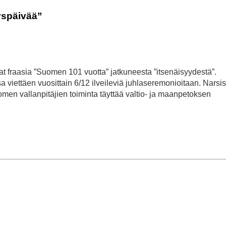
yspäivää”
vat fraasia ”Suomen 101 vuotta” jatkuneesta ”itsenäisyydestä”.
a viettäen vuosittain 6/12 ilveileviä juhlaseremonioitaan. Narsis
men vallanpitäjien toiminta täyttää valtio- ja maanpetoksen