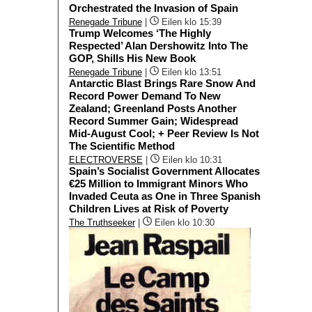
Orchestrated the Invasion of Spain
Renegade Tribune
|
Eilen klo 15:39
Trump Welcomes ‘The Highly
Respected’ Alan Dershowitz Into The
GOP, Shills His New Book
Renegade Tribune
|
Eilen klo 13:51
Antarctic Blast Brings Rare Snow And
Record Power Demand To New
Zealand; Greenland Posts Another
Record Summer Gain; Widespread
Mid-August Cool; + Peer Review Is Not
The Scientific Method
ELECTROVERSE
|
Eilen klo 10:31
Spain’s Socialist Government Allocates
€25 Million to Immigrant Minors Who
Invaded Ceuta as One in Three Spanish
Children Lives at Risk of Poverty
The Truthseeker
|
Eilen klo 10:30