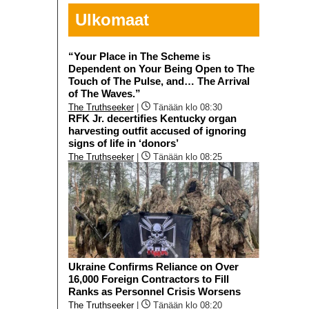
Ulkomaat
“Your Place in The Scheme is
Dependent on Your Being Open to The
Touch of The Pulse, and… The Arrival
of The Waves.”
The Truthseeker
|
Tänään klo 08:30
RFK Jr. decertifies Kentucky organ
harvesting outfit accused of ignoring
signs of life in ‘donors’
The Truthseeker
|
Tänään klo 08:25
Ukraine Confirms Reliance on Over
16,000 Foreign Contractors to Fill
Ranks as Personnel Crisis Worsens
The Truthseeker
|
Tänään klo 08:20