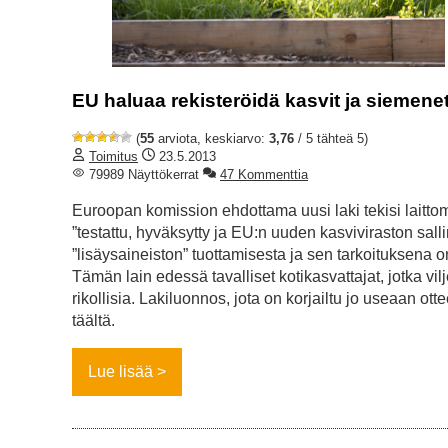
EU haluaa rekisteröidä kasvit ja siemenet 
(
55
arviota, keskiarvo:
3,76
/ 5 tähteä 5)
Toimitus
23.5.2013
79989 Näyttökerrat
47 Kommenttia
Euroopan komission ehdottama uusi laki tekisi laittom
”testattu, hyväksytty ja EU:n uuden kasviviraston sall
”lisäysaineiston” tuottamisesta ja sen tarkoituksena 
Tämän lain edessä tavalliset kotikasvattajat, jotka vi
rikollisia. Lakiluonnos, jota on korjailtu jo useaan o
täältä.
Lue lisää