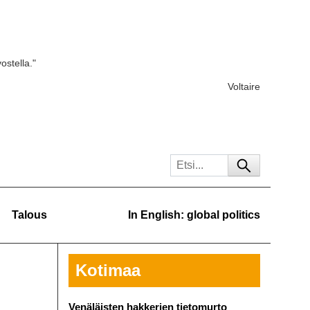
ostella."
Voltaire
Talous
In English: global politics
Kotimaa
Venäläisten hakkerien tietomurto