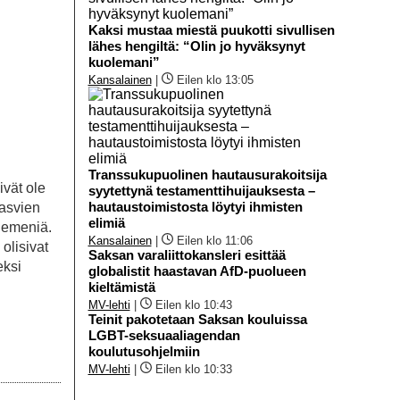
Kaksi mustaa miestä puukotti sivullisen
lähes hengiltä: “Olin jo hyväksynyt
kuolemani”
Kansalainen
|
Eilen klo 13:05
Transsukupuolinen hautausurakoitsija
ivät ole
syytettynä testamenttihuijauksesta –
hautaustoimistosta löytyi ihmisten
kasvien
elimiä
siemeniä.
Kansalainen
|
Eilen klo 11:06
olisivat
Saksan varaliittokansleri esittää
eksi
globalistit haastavan AfD-puolueen
kieltämistä
MV-lehti
|
Eilen klo 10:43
Teinit pakotetaan Saksan kouluissa
LGBT-seksuaaliagendan
koulutusohjelmiin
MV-lehti
|
Eilen klo 10:33