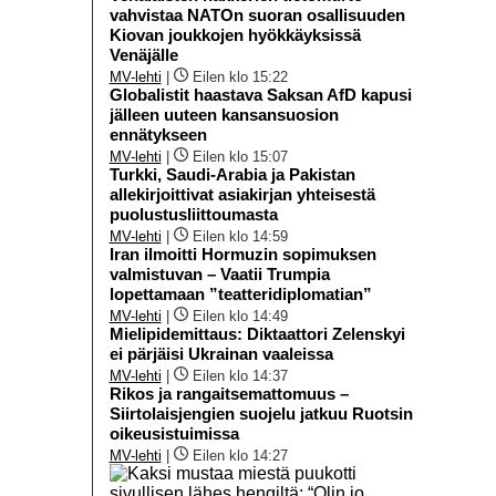
vahvistaa NATOn suoran osallisuuden
Kiovan joukkojen hyökkäyksissä
Venäjälle
MV-lehti
|
Eilen klo 15:22
Globalistit haastava Saksan AfD kapusi
jälleen uuteen kansansuosion
ennätykseen
MV-lehti
|
Eilen klo 15:07
Turkki, Saudi-Arabia ja Pakistan
allekirjoittivat asiakirjan yhteisestä
puolustusliittoumasta
MV-lehti
|
Eilen klo 14:59
Iran ilmoitti Hormuzin sopimuksen
valmistuvan – Vaatii Trumpia
lopettamaan ”teatteridiplomatian”
MV-lehti
|
Eilen klo 14:49
Mielipidemittaus: Diktaattori Zelenskyi
ei pärjäisi Ukrainan vaaleissa
MV-lehti
|
Eilen klo 14:37
Rikos ja rangaitsemattomuus –
Siirtolaisjengien suojelu jatkuu Ruotsin
oikeusistuimissa
MV-lehti
|
Eilen klo 14:27