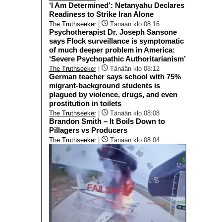
‘I Am Determined’: Netanyahu Declares
Readiness to Strike Iran Alone
The Truthseeker
|
Tänään klo 08:16
Psychotherapist Dr. Joseph Sansone
says Flock surveillance is symptomatic
of much deeper problem in America:
‘Severe Psychopathic Authoritarianism’
The Truthseeker
|
Tänään klo 08:12
German teacher says school with 75%
migrant-background students is
plagued by violence, drugs, and even
prostitution in toilets
The Truthseeker
|
Tänään klo 08:08
Brandon Smith – It Boils Down to
Pillagers vs Producers
The Truthseeker
|
Tänään klo 08:04