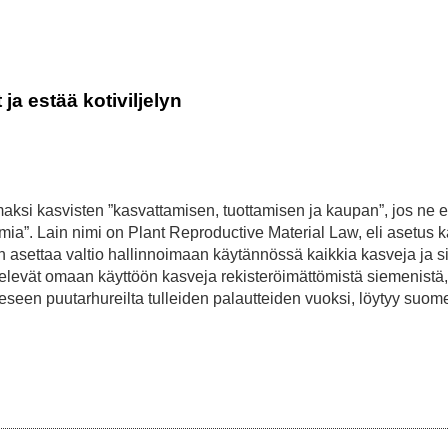
ja estää kotiviljelyn
aksi kasvisten ”kasvattamisen, tuottamisen ja kaupan”, jos ne e
imia”. Lain nimi on Plant Reproductive Material Law, eli asetus 
on asettaa valtio hallinnoimaan käytännössä kaikkia kasveja ja 
ljelevät omaan käyttöön kasveja rekisteröimättömistä siemenistä, 
tteeseen puutarhureilta tulleiden palautteiden vuoksi, löytyy suom