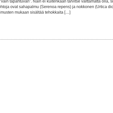
 ”vain tapahtuvan”. Näin ei kuitenkaan tarvitse välttämättä olla, si
rohtoja ovat sahapalmu (Serenoa repens) ja nokkonen (Urtica di
imusten mukaan sisältää tehokkaita […]