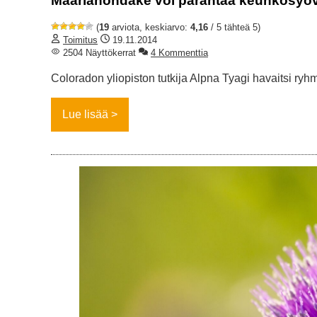
Maarianohdake voi parantaa keuhkosyö
(
19
arviota, keskiarvo:
4,16
/ 5 tähteä 5)
Toimitus
19.11.2014
2504 Näyttökerrat
4 Kommenttia
Coloradon yliopiston tutkija Alpna Tyagi havaitsi ryh
Lue lisää