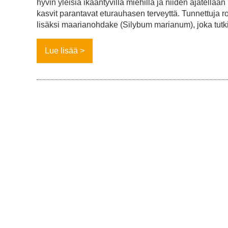
hyvin yleisiä ikääntyvillä miehillä ja niiden ajatellaan
kasvit parantavat eturauhasen terveyttä. Tunnettuja 
lisäksi maarianohdake (Silybum marianum), joka tutk
Lue lisää