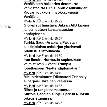
Venäläisten hakkerien tietomurto
vahvistaa NATOn suoran osallisuuden
Kiovan joukkojen hyökkäyksissä
Venäjälle
MV-lehti
|
Eilen klo 15:22
Globalistit haastava Saksan AfD kapusi
irillä.
jälleen uuteen kansansuosion
ennätykseen
MV-lehti
|
Eilen klo 15:07
Turkki, Saudi-Arabia ja Pakistan
allekirjoittivat asiakirjan yhteisestä
puolustusliittoumasta
MV-lehti
|
Eilen klo 14:59
Iran ilmoitti Hormuzin sopimuksen
valmistuvan – Vaatii Trumpia
lopettamaan ”teatteridiplomatian”
MV-lehti
|
Eilen klo 14:49
Mielipidemittaus: Diktaattori Zelenskyi
ei pärjäisi Ukrainan vaaleissa
MV-lehti
|
Eilen klo 14:37
Rikos ja rangaitsemattomuus –
Siirtolaisjengien suojelu jatkuu Ruotsin
oikeusistuimissa
MV-lehti
|
Eilen klo 14:27