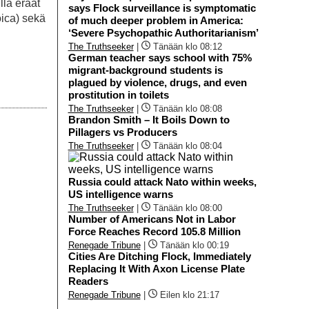
llä eräät
says Flock surveillance is symptomatic
oica) sekä
of much deeper problem in America:
‘Severe Psychopathic Authoritarianism’
The Truthseeker
|
Tänään klo 08:12
German teacher says school with 75%
migrant-background students is
plagued by violence, drugs, and even
prostitution in toilets
The Truthseeker
|
Tänään klo 08:08
Brandon Smith – It Boils Down to
Pillagers vs Producers
The Truthseeker
|
Tänään klo 08:04
Russia could attack Nato within weeks,
US intelligence warns
The Truthseeker
|
Tänään klo 08:00
Number of Americans Not in Labor
Force Reaches Record 105.8 Million
Renegade Tribune
|
Tänään klo 00:19
Cities Are Ditching Flock, Immediately
Replacing It With Axon License Plate
Readers
Renegade Tribune
|
Eilen klo 21:17