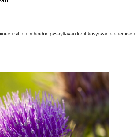
vän
mineen silibiniinihoidon pysäyttävän keuhkosyövän etenemisen hi