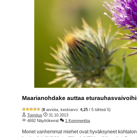
Maarianohdake auttaa eturauhasvaivoih
(
8
arviota, keskiarvo:
4,25
/ 5 tähteä 5)
Toimitus
31.10.2013
4692 Näyttökerrat
1 Kommenttia
Monet vanhemmat miehet ovat hyväksyneet kohtalona 