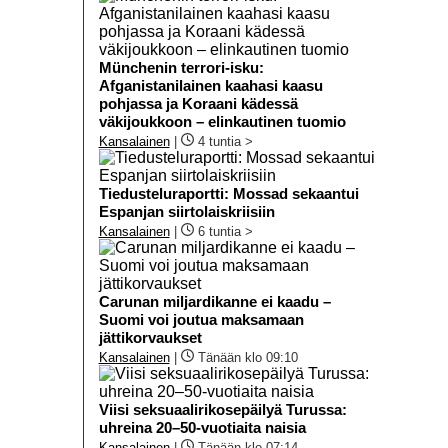
Münchenin terrori-isku:
Afganistanilainen kaahasi kaasu
pohjassa ja Koraani kädessä
väkijoukkoon – elinkautinen tuomio
Kansalainen
|
4 tuntia >
Tiedusteluraportti: Mossad sekaantui
Espanjan siirtolaiskriisiin
Kansalainen
|
6 tuntia >
Carunan miljardikanne ei kaadu –
Suomi voi joutua maksamaan
jättikorvaukset
Kansalainen
|
Tänään klo 09:10
Viisi seksuaalirikosepäilyä Turussa:
uhreina 20–50-vuotiaita naisia
Kansalainen
|
Tänään klo 07:14