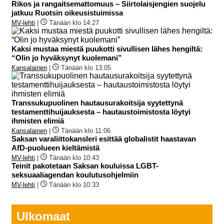
Rikos ja rangaitsemattomuus – Siirtolaisjengien suojelu
jatkuu Ruotsin oikeusistuimissa
MV-lehti
|
Tänään klo 14:27
Kaksi mustaa miestä puukotti sivullisen lähes hengiltä:
“Olin jo hyväksynyt kuolemani”
Kansalainen
|
Tänään klo 13:05
Transsukupuolinen hautausurakoitsija syytettynä
testamenttihuijauksesta – hautaustoimistosta löytyi
ihmisten elimiä
Kansalainen
|
Tänään klo 11:06
Saksan varaliittokansleri esittää globalistit haastavan
AfD-puolueen kieltämistä
MV-lehti
|
Tänään klo 10:43
Teinit pakotetaan Saksan kouluissa LGBT-
seksuaaliagendan koulutusohjelmiin
MV-lehti
|
Tänään klo 10:33
Ulkomaat