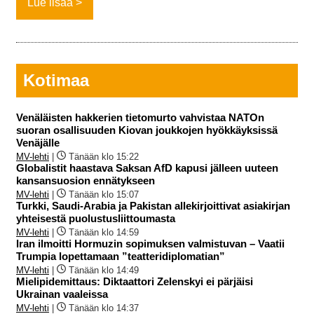
Lue lisää
Kotimaa
Venäläisten hakkerien tietomurto vahvistaa NATOn
suoran osallisuuden Kiovan joukkojen hyökkäyksissä
Venäjälle
MV-lehti
|
Tänään klo 15:22
Globalistit haastava Saksan AfD kapusi jälleen uuteen
kansansuosion ennätykseen
MV-lehti
|
Tänään klo 15:07
Turkki, Saudi-Arabia ja Pakistan allekirjoittivat asiakirjan
yhteisestä puolustusliittoumasta
MV-lehti
|
Tänään klo 14:59
Iran ilmoitti Hormuzin sopimuksen valmistuvan – Vaatii
Trumpia lopettamaan ”teatteridiplomatian”
MV-lehti
|
Tänään klo 14:49
Mielipidemittaus: Diktaattori Zelenskyi ei pärjäisi
Ukrainan vaaleissa
MV-lehti
|
Tänään klo 14:37