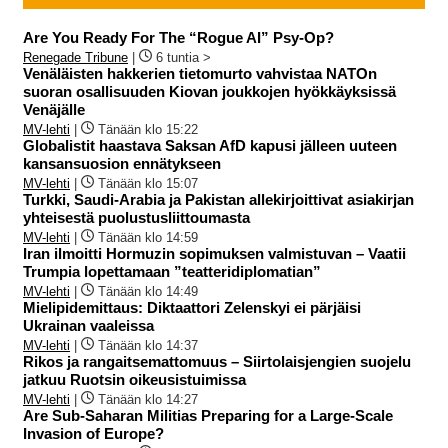
Are You Ready For The “Rogue AI” Psy-Op?
Renegade Tribune
|
6 tuntia >
Venäläisten hakkerien tietomurto vahvistaa NATOn
suoran osallisuuden Kiovan joukkojen hyökkäyksissä
Venäjälle
MV-lehti
|
Tänään klo 15:22
Globalistit haastava Saksan AfD kapusi jälleen uuteen
kansansuosion ennätykseen
MV-lehti
|
Tänään klo 15:07
Turkki, Saudi-Arabia ja Pakistan allekirjoittivat asiakirjan
yhteisestä puolustusliittoumasta
MV-lehti
|
Tänään klo 14:59
Iran ilmoitti Hormuzin sopimuksen valmistuvan – Vaatii
Trumpia lopettamaan ”teatteridiplomatian”
MV-lehti
|
Tänään klo 14:49
Mielipidemittaus: Diktaattori Zelenskyi ei pärjäisi
Ukrainan vaaleissa
MV-lehti
|
Tänään klo 14:37
Rikos ja rangaitsemattomuus – Siirtolaisjengien suojelu
jatkuu Ruotsin oikeusistuimissa
MV-lehti
|
Tänään klo 14:27
Are Sub-Saharan Militias Preparing for a Large-Scale
Invasion of Europe?