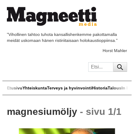
"Vihollinen tahtoo tuhota kansallishenkemme pakottamalla
meidät uskomaan hänen ristiriitaisaan holokaustioppiinsa."
Horst Mahler
Etusivu
Yhteiskunta
Terveys ja hyvinvointi
Historia
Talous
In Eng
magnesiumöljy
- sivu 1/1