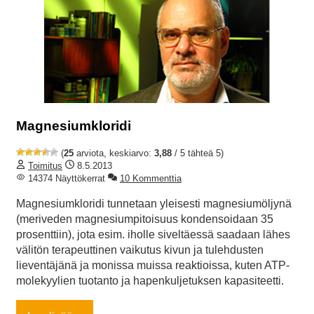
Magnesiumkloridi
(
25
arviota, keskiarvo:
3,88
/ 5 tähteä 5)
Toimitus
8.5.2013
14374 Näyttökerrat
10 Kommenttia
Magnesiumkloridi tunnetaan yleisesti magnesiumöljynä
(meriveden magnesiumpitoisuus kondensoidaan 35
prosenttiin), jota esim. iholle siveltäessä saadaan lähes
välitön terapeuttinen vaikutus kivun ja tulehdusten
lieventäjänä ja monissa muissa reaktioissa, kuten ATP-
molekyylien tuotanto ja hapenkuljetuksen kapasiteetti.