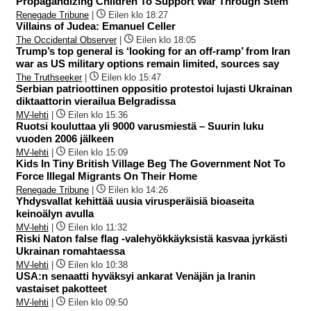
Propagandizing Children To Support War Through Stem
Renegade Tribune
|
Eilen klo 18:27
Villains of Judea: Emanuel Celler
The Occidental Observer
|
Eilen klo 18:05
Trump’s top general is ‘looking for an off-ramp’ from Iran
war as US military options remain limited, sources say
The Truthseeker
|
Eilen klo 15:47
Serbian patrioottinen oppositio protestoi lujasti Ukrainan
diktaattorin vierailua Belgradissa
MV-lehti
|
Eilen klo 15:36
Ruotsi kouluttaa yli 9000 varusmiestä – Suurin luku
vuoden 2006 jälkeen
MV-lehti
|
Eilen klo 15:09
Kids In Tiny British Village Beg The Government Not To
Force Illegal Migrants On Their Home
Renegade Tribune
|
Eilen klo 14:26
Yhdysvallat kehittää uusia virusperäisiä bioaseita
keinoälyn avulla
MV-lehti
|
Eilen klo 11:32
Riski Naton false flag -valehyökkäyksistä kasvaa jyrkästi
Ukrainan romahtaessa
MV-lehti
|
Eilen klo 10:38
USA:n senaatti hyväksyi ankarat Venäjän ja Iranin
vastaiset pakotteet
MV-lehti
|
Eilen klo 09:50