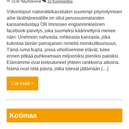
3136 Näyttökerrat
10 Kommenttia
Viikonlopun natsirokkikaustiakin suurempi pöyristymisen
aihe tärähtäneistölle on ollut perussuomalaisten
kansanedustaja Olli Immosen englanninkielinen
facebook-päivitys, joka suomeksi käännettynä menee
näin: Unelmoin vahvasta, rohkeasta kansasta, joka
kukistaa tämän painajaisen nimeltä monikulttuurisuus.
Tämä ruma kupla, jossa vihollisemme elävät, tulee
ennen pitkää puhkeamaan miljooniksi pieniksi paloiksi.
Elämämme ovat kietoutuneet yhteen rankkoina aikoina.
Nämä ovat niitä päiviä, jotka tulevat jättämään […]
Lue lisää
Kotimaa