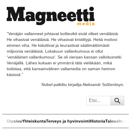
”Venäjän vallanneet johtavat bolševikit eivät olleet venäläisiä.
He vihasivat venäläisiä. He vihasivat kristittyjä. Heitä motivoi
etninen viha. He kiduttivat ja teurastivat säälimättömästi
miljoonia venäläisiä. Lokakuun vallankumous ei ollut
'venäläinen vallankumous'. Se oli vieraan kansan valloitusretki
Venäjällä. Lähes kukaan ei ymmärrä tätä vieläkään, mikä
todistaa, että kansainvälinen valtamedia on saman heimon
käsissä.”
Nobel-palkittu kirjailija Aleksandr Solženitsyn.
Etusivu
Yhteiskunta
Terveys ja hyvinvointi
Historia
Talous
In Eng