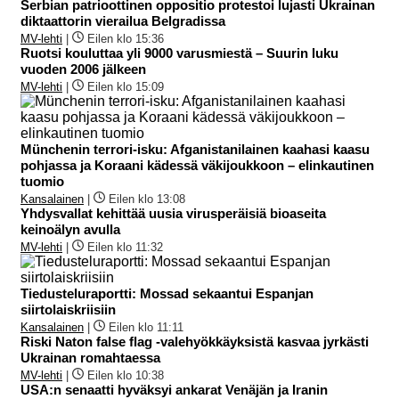
Serbian patrioottinen oppositio protestoi lujasti Ukrainan
diktaattorin vierailua Belgradissa
MV-lehti
|
Eilen klo 15:36
Ruotsi kouluttaa yli 9000 varusmiestä – Suurin luku
vuoden 2006 jälkeen
MV-lehti
|
Eilen klo 15:09
Münchenin terrori-isku: Afganistanilainen kaahasi kaasu
pohjassa ja Koraani kädessä väkijoukkoon – elinkautinen
tuomio
Kansalainen
|
Eilen klo 13:08
Yhdysvallat kehittää uusia virusperäisiä bioaseita
keinoälyn avulla
MV-lehti
|
Eilen klo 11:32
Tiedusteluraportti: Mossad sekaantui Espanjan
siirtolaiskriisiin
Kansalainen
|
Eilen klo 11:11
Riski Naton false flag -valehyökkäyksistä kasvaa jyrkästi
Ukrainan romahtaessa
MV-lehti
|
Eilen klo 10:38
USA:n senaatti hyväksyi ankarat Venäjän ja Iranin