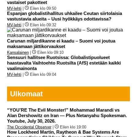
vastaiset pakotteet
MV-lehti
|
Eilen klo 09:50
Espanjan globalistihallitus uhkailee Ceutan siirtolaisia
vastustavia alueita – Uusi hyökkäys odottavissa?
MV-lehti
|
Eilen klo 09:32
Carunan miljardikanne ei kaadu – Suomi voi joutua
maksamaan jättikorvaukset
Kansalainen
|
Eilen klo 09:10
Sensuuri hallitsee Ruotsissa: Globalistipuolueet
haastavalta Vaihtoehto Ruotsilta (AfS) estetään kaikki
vaalimainonta
MV-lehti
|
Eilen klo 09:04
Ulkomaat
“YOU’RE The Evil Monster!” Mohammad Marandi vs
Alan Dershowitz on Iran — Plus Netanyahu Spokesman.
Youtube, July 30, 2026.
The Occidental Observer
|
Eilen klo 19:00
How Lockheed Martin, Raytheon & Bae Systems Are