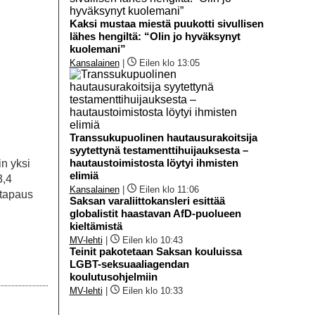
Kaksi mustaa miestä puukotti sivullisen
lähes hengiltä: “Olin jo hyväksynyt
kuolemani”
Kansalainen
|
Eilen klo 13:05
Transsukupuolinen hautausurakoitsija
syytettynä testamenttihuijauksesta –
hautaustoimistosta löytyi ihmisten
n yksi
elimiä
3,4
Kansalainen
|
Eilen klo 11:06
atapaus
Saksan varaliittokansleri esittää
globalistit haastavan AfD-puolueen
kieltämistä
MV-lehti
|
Eilen klo 10:43
Teinit pakotetaan Saksan kouluissa
LGBT-seksuaaliagendan
koulutusohjelmiin
MV-lehti
|
Eilen klo 10:33