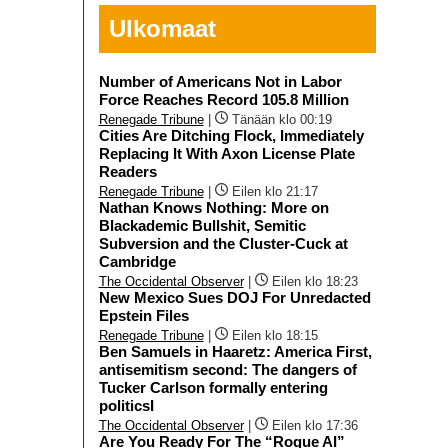
Ulkomaat
Number of Americans Not in Labor
Force Reaches Record 105.8 Million
Renegade Tribune
|
Tänään klo 00:19
Cities Are Ditching Flock, Immediately
Replacing It With Axon License Plate
Readers
Renegade Tribune
|
Eilen klo 21:17
Nathan Knows Nothing: More on
Blackademic Bullshit, Semitic
Subversion and the Cluster-Cuck at
Cambridge
The Occidental Observer
|
Eilen klo 18:23
New Mexico Sues DOJ For Unredacted
Epstein Files
Renegade Tribune
|
Eilen klo 18:15
Ben Samuels in Haaretz: America First,
antisemitism second: The dangers of
Tucker Carlson formally entering
politicsI
The Occidental Observer
|
Eilen klo 17:36
Are You Ready For The “Rogue AI”