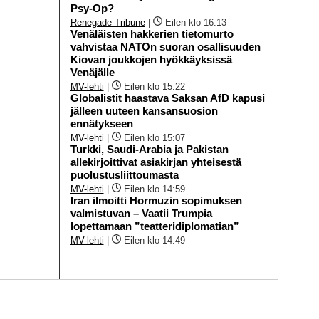
Psy-Op?
Renegade Tribune
|
Eilen klo 16:13
Venäläisten hakkerien tietomurto
vahvistaa NATOn suoran osallisuuden
Kiovan joukkojen hyökkäyksissä
Venäjälle
MV-lehti
|
Eilen klo 15:22
Globalistit haastava Saksan AfD kapusi
jälleen uuteen kansansuosion
ennätykseen
MV-lehti
|
Eilen klo 15:07
Turkki, Saudi-Arabia ja Pakistan
allekirjoittivat asiakirjan yhteisestä
puolustusliittoumasta
MV-lehti
|
Eilen klo 14:59
Iran ilmoitti Hormuzin sopimuksen
valmistuvan – Vaatii Trumpia
lopettamaan ”teatteridiplomatian”
MV-lehti
|
Eilen klo 14:49