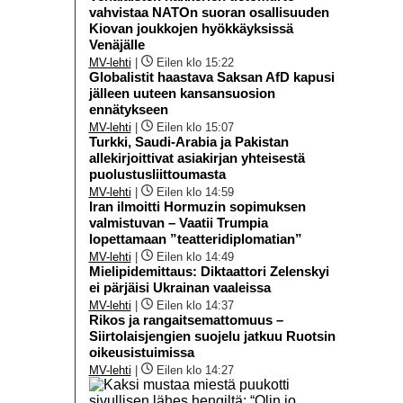
vahvistaa NATOn suoran osallisuuden
Kiovan joukkojen hyökkäyksissä
Venäjälle
MV-lehti
|
Eilen klo 15:22
Globalistit haastava Saksan AfD kapusi
jälleen uuteen kansansuosion
ennätykseen
MV-lehti
|
Eilen klo 15:07
Turkki, Saudi-Arabia ja Pakistan
allekirjoittivat asiakirjan yhteisestä
puolustusliittoumasta
MV-lehti
|
Eilen klo 14:59
Iran ilmoitti Hormuzin sopimuksen
valmistuvan – Vaatii Trumpia
lopettamaan ”teatteridiplomatian”
MV-lehti
|
Eilen klo 14:49
Mielipidemittaus: Diktaattori Zelenskyi
ei pärjäisi Ukrainan vaaleissa
MV-lehti
|
Eilen klo 14:37
Rikos ja rangaitsemattomuus –
Siirtolaisjengien suojelu jatkuu Ruotsin
oikeusistuimissa
MV-lehti
|
Eilen klo 14:27