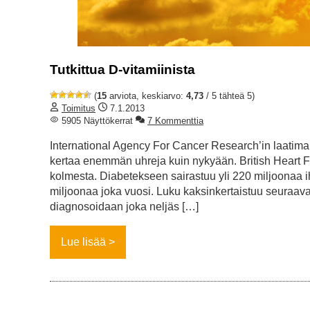
Tutkittua D-vitamiinista
(
15
arviota, keskiarvo:
4,73
/ 5 tähteä 5)
Toimitus
7.1.2013
5905 Näyttökerrat
7 Kommenttia
International Agency For Cancer Research’in laatima 
kertaa enemmän uhreja kuin nykyään. British Heart F
kolmesta. Diabetekseen sairastuu yli 220 miljoonaa i
miljoonaa joka vuosi. Luku kaksinkertaistuu seura
diagnosoidaan joka neljäs […]
Lue lisää