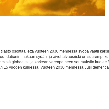
tilasto osoittaa, että vuoteen 2030 mennessä syöpä vaatii kaksi
oundationin mukaan sydän- ja aivohalvausriski on suurempi kui
hmistä globaalisti ja korkean verenpaineen seurauksiin kuolee 
avan 15 vuoden kuluessa. Vuoteen 2030 mennessä uusi dementi