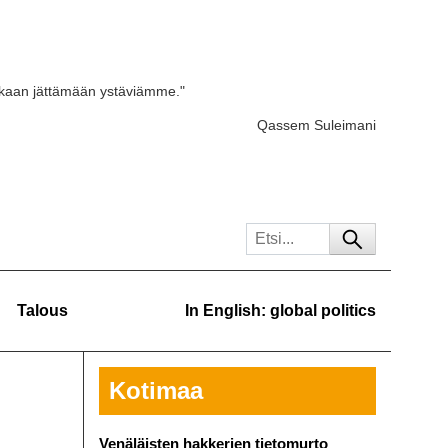
skaan jättämään ystäviämme."
Qassem Suleimani
Talous
In English: global politics
Kotimaa
Venäläisten hakkerien tietomurto