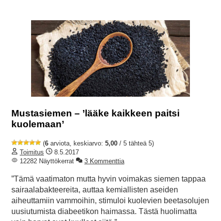
Mustasiemen – ’lääke kaikkeen paitsi
kuolemaan’
(
6
arviota, keskiarvo:
5,00
/ 5 tähteä 5)
Toimitus
8.5.2017
12282 Näyttökerrat
3 Kommenttia
”Tämä vaatimaton mutta hyvin voimakas siemen tappaa
sairaalabakteereita, auttaa kemiallisten aseiden
aiheuttamiin vammoihin, stimuloi kuolevien beetasolujen
uusiutumista diabeetikon haimassa. Tästä huolimatta