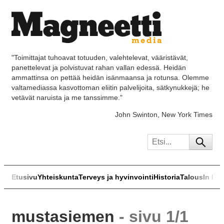
"Toimittajat tuhoavat totuuden, valehtelevat, vääristävät,
panettelevat ja polvistuvat rahan vallan edessä. Heidän
ammattinsa on pettää heidän isänmaansa ja rotunsa. Olemme
valtamediassa kasvottoman eliitin palvelijoita, sätkynukkejä; he
vetävät naruista ja me tanssimme."
John Swinton, New York Times
Etusivu
Yhteiskunta
Terveys ja hyvinvointi
Historia
Talous
In Eng
mustasiemen
- sivu 1/1