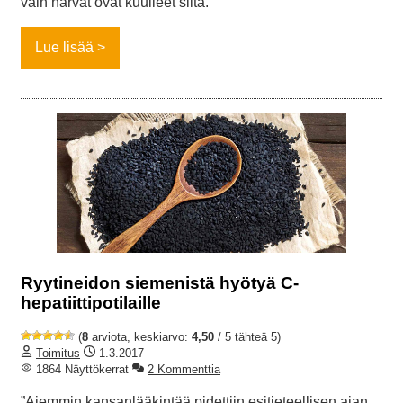
vain harvat ovat kuulleet siitä.”
Lue lisää
Ryytineidon siemenistä hyötyä C-
hepatiittipotilaille
(
8
arviota, keskiarvo:
4,50
/ 5 tähteä 5)
Toimitus
1.3.2017
1864 Näyttökerrat
2 Kommenttia
”Aiemmin kansanlääkintää pidettiin esitieteellisen ajan