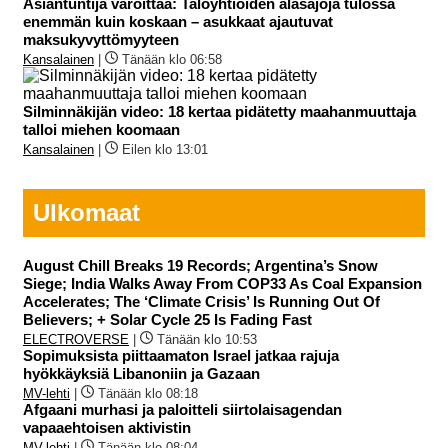
Asiantuntija varoittaa: Taloyhtiöiden alasajoja tulossa
enemmän kuin koskaan – asukkaat ajautuvat
maksukyvyttömyyteen
Kansalainen
|
Tänään klo 06:58
Silminnäkijän video: 18 kertaa pidätetty maahanmuuttaja
talloi miehen koomaan
Kansalainen
|
Eilen klo 13:01
Ulkomaat
August Chill Breaks 19 Records; Argentina’s Snow
Siege; India Walks Away From COP33 As Coal Expansion
Accelerates; The ‘Climate Crisis’ Is Running Out Of
Believers; + Solar Cycle 25 Is Fading Fast
ELECTROVERSE
|
Tänään klo 10:53
Sopimuksista piittaamaton Israel jatkaa rajuja
hyökkäyksiä Libanoniin ja Gazaan
MV-lehti
|
Tänään klo 08:18
Afgaani murhasi ja paloitteli siirtolaisagendan
vapaaehtoisen aktivistin
MV-lehti
|
Tänään klo 08:04