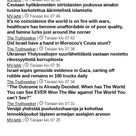
Ceutaan hyökänneiden siirtolaisten joukossa ainakin
tusina karkotettua äärimielistä islamistia
MV-lehti
|
Tänään klo 07:46
It’s no coincidence the world is on fire with wars,
healthcare has become unaffordable or of poor quality,
and famine lurks just around the corner
The Truthseeker
|
Tänään klo 07:42
Did Israel have a hand in Morocco’s Ceuta stunt?
The Truthseeker
|
Tänään klo 07:38
Ukrainan Yhdysvaltojen suurlähettilästä vastaan nostettu
rikossyytteitä korruptiosta
MV-lehti
|
Tänään klo 07:35
Israel wipes genocide evidence in Gaza, carting off
rubble and remains in 100 trucks daily
The Truthseeker
|
Tänään klo 07:34
“The Outcome is Already Decided. When has The World
You can See EVER Won The War against The World You
can’t See?”
The Truthseeker
|
Tänään klo 07:31
Venäjä yhdistää puolustushaaroja ja kohottaa
lennokkijoukot täyteen armeijan aselajien arvoon
MV-lehti
|
Tänään klo 07:28