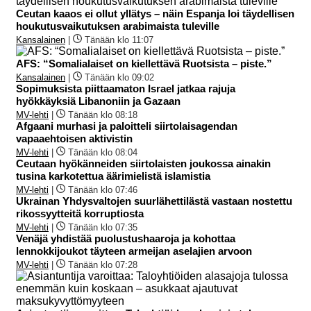
Ceutan kaaos ei ollut yllätys – näin Espanja loi täydellisen
houkutusvaikutuksen arabimaista tuleville
Kansalainen
|
Tänään klo 11:07
AFS: “Somalialaiset on kiellettävä Ruotsista – piste.”
Kansalainen
|
Tänään klo 09:02
Sopimuksista piittaamaton Israel jatkaa rajuja
hyökkäyksiä Libanoniin ja Gazaan
MV-lehti
|
Tänään klo 08:18
Afgaani murhasi ja paloitteli siirtolaisagendan
vapaaehtoisen aktivistin
MV-lehti
|
Tänään klo 08:04
Ceutaan hyökänneiden siirtolaisten joukossa ainakin
tusina karkotettua äärimielistä islamistia
MV-lehti
|
Tänään klo 07:46
Ukrainan Yhdysvaltojen suurlähettilästä vastaan nostettu
rikossyytteitä korruptiosta
MV-lehti
|
Tänään klo 07:35
Venäjä yhdistää puolustushaaroja ja kohottaa
lennokkijoukot täyteen armeijan aselajien arvoon
MV-lehti
|
Tänään klo 07:28