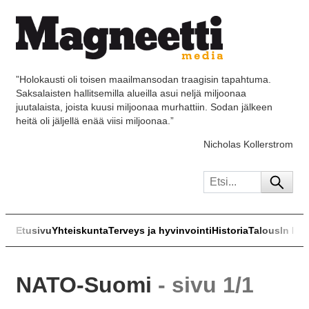
”Holokausti oli toisen maailmansodan traagisin tapahtuma.
Saksalaisten hallitsemilla alueilla asui neljä miljoonaa
juutalaista, joista kuusi miljoonaa murhattiin. Sodan jälkeen
heitä oli jäljellä enää viisi miljoonaa.”
Nicholas Kollerstrom
Etusivu
Yhteiskunta
Terveys ja hyvinvointi
Historia
Talous
In Eng
NATO-Suomi
- sivu 1/1