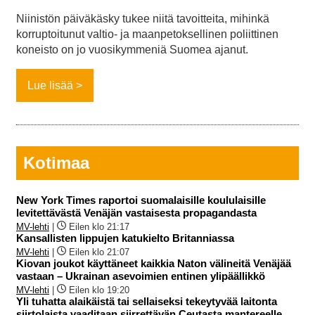
Niinistön päiväkäsky tukee niitä tavoitteita, mihinkä
korruptoitunut valtio- ja maanpetoksellinen poliittinen
koneisto on jo vuosikymmeniä Suomea ajanut.
Lue lisää
Kotimaa
New York Times raportoi suomalaisille koululaisille
levitettävästä Venäjän vastaisesta propagandasta
MV-lehti
|
Eilen klo 21:17
Kansallisten lippujen katukielto Britanniassa
MV-lehti
|
Eilen klo 21:07
Kiovan joukot käyttäneet kaikkia Naton välineitä Venäjää
vastaan – Ukrainan asevoimien entinen ylipäällikkö
MV-lehti
|
Eilen klo 19:20
Yli tuhatta alaikäistä tai sellaiseksi tekeytyvää laitonta
siirtolaista vaaditaan siirrettävän Ceutasta mantereelle