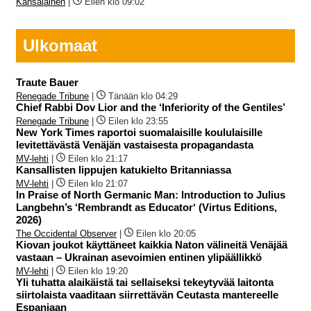
Kansalainen
|
Eilen klo 09:02
Ulkomaat
Traute Bauer
Renegade Tribune
|
Tänään klo 04:29
Chief Rabbi Dov Lior and the ‘Inferiority of the Gentiles’
Renegade Tribune
|
Eilen klo 23:55
New York Times raportoi suomalaisille koululaisille
levitettävästä Venäjän vastaisesta propagandasta
MV-lehti
|
Eilen klo 21:17
Kansallisten lippujen katukielto Britanniassa
MV-lehti
|
Eilen klo 21:07
In Praise of North Germanic Man: Introduction to Julius
Langbehn’s ‘Rembrandt as Educator‘ (Virtus Editions,
2026)
The Occidental Observer
|
Eilen klo 20:05
Kiovan joukot käyttäneet kaikkia Naton välineitä Venäjää
vastaan – Ukrainan asevoimien entinen ylipäällikkö
MV-lehti
|
Eilen klo 19:20
Yli tuhatta alaikäistä tai sellaiseksi tekeytyvää laitonta
siirtolaista vaaditaan siirrettävän Ceutasta mantereelle
Espanjaan