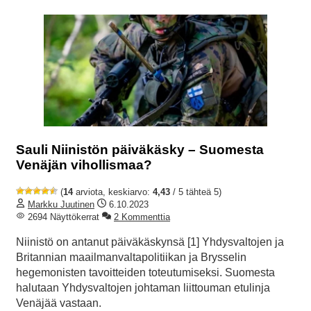
Sauli Niinistön päiväkäsky – Suomesta
Venäjän vihollismaa?
(
14
arviota, keskiarvo:
4,43
/ 5 tähteä 5)
Markku Juutinen
6.10.2023
2694 Näyttökerrat
2 Kommenttia
Niinistö on antanut päiväkäskynsä [1] Yhdysvaltojen ja
Britannian maailmanvaltapolitiikan ja Brysselin
hegemonisten tavoitteiden toteutumiseksi. Suomesta
halutaan Yhdysvaltojen johtaman liittouman etulinja
Venäjää vastaan.