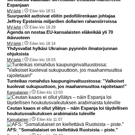
Espanjaan
MV-lehti
|
Eilen klo 18:51
Suurpankit auttoivat eliitin pedofiilirenkaan johtajaa
Jeffrey Epsteinia miljardien dollarien rahansiirroissa
MV-lehti
|
Eilen klo 18:29
Agenda on nostaa EU-kansalaisten eläkeikää yli 70
ikävuoteen
MV-lehti
|
Eilen klo 18:14
Yhdysvallat hylkäsi Ukrainan pyynnön ilmatorjunnan
ohjuksista
MV-lehti
|
Eilen klo 18:03
Tunteikas romahdus kaupunginvaltuustossa: ”Valkoiset
kuolevat sukupuuttoon, jos maahanmuuttoa rajoitetaan!”
Kansalainen
|
Eilen klo 13:03
Ceutan kaaos ei ollut yllätys – näin Espanja loi täydellisen
houkutusvaikutuksen arabimaista tuleville
Kansalainen
|
Eilen klo 11:07
AFS: “Somalialaiset on kiellettävä Ruotsista – piste.”