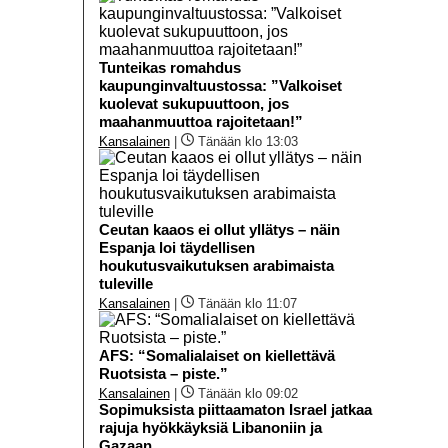
Tunteikas romahdus
kaupunginvaltuustossa: ”Valkoiset
kuolevat sukupuuttoon, jos
maahanmuuttoa rajoitetaan!”
Kansalainen
|
Tänään klo 13:03
Ceutan kaaos ei ollut yllätys – näin
Espanja loi täydellisen
houkutusvaikutuksen arabimaista
tuleville
Kansalainen
|
Tänään klo 11:07
AFS: “Somalialaiset on kiellettävä
Ruotsista – piste.”
Kansalainen
|
Tänään klo 09:02
Sopimuksista piittaamaton Israel jatkaa
rajuja hyökkäyksiä Libanoniin ja
Gazaan