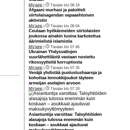
MV-lehti
|
Tänään klo 08:18
Afgaani murhasi ja paloitteli
siirtolaisagendan vapaaehtoisen
aktivistin
MV-lehti
|
Tänään klo 08:04
Ceutaan hyökänneiden siirtolaisten
joukossa ainakin tusina karkotettua
äärimielistä islamistia
MV-lehti
|
Tänään klo 07:46
Ukrainan Yhdysvaltojen
suurlähettilästä vastaan nostettu
rikossyytteitä korruptiosta
MV-lehti
|
Tänään klo 07:35
Venäjä yhdistää puolustushaaroja ja
kohottaa lennokkijoukot täyteen
armeijan aselajien arvoon
MV-lehti
|
Tänään klo 07:28
Asiantuntija varoittaa: Taloyhtiöiden
alasajoja tulossa enemmän kuin
koskaan – asukkaat ajautuvat
maksukyvyttömyyteen