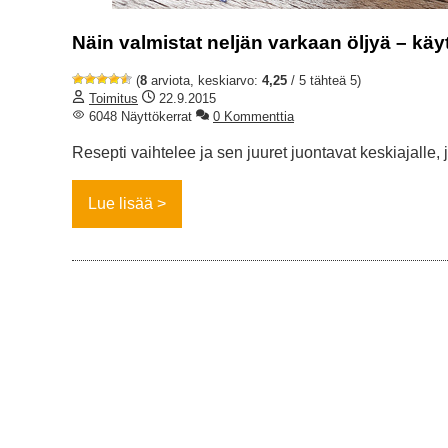
Näin valmistat neljän varkaan öljyä – käy
(
8
arviota, keskiarvo:
4,25
/ 5 tähteä 5)
Toimitus
22.9.2015
6048 Näyttökerrat
0 Kommenttia
Resepti vaihtelee ja sen juuret juontavat keskiajalle, 
Lue lisää