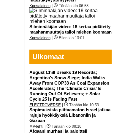
Kansalainen
|
Tänään klo 06:58
Silminnäkijän video: 18 kertaa pidätetty
maahanmuuttaja talloi miehen koomaan
Kansalainen
|
Eilen klo 13:01
Ulkomaat
August Chill Breaks 19 Records;
Argentina’s Snow Siege; India Walks
Away From COP33 As Coal Expansion
Accelerates; The ‘Climate Crisis’ Is
Running Out Of Believers; + Solar
Cycle 25 Is Fading Fast
ELECTROVERSE
|
Tänään klo 10:53
Sopimuksista piittaamaton Israel jatkaa
rajuja hyökkäyksiä Libanoniin ja
Gazaan
MV-lehti
|
Tänään klo 08:18
Afgaani murhasi ja paloitteli