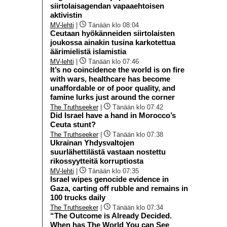
siirtolaisagendan vapaaehtoisen
aktivistin
MV-lehti
|
Tänään klo 08:04
Ceutaan hyökänneiden siirtolaisten
joukossa ainakin tusina karkotettua
äärimielistä islamistia
MV-lehti
|
Tänään klo 07:46
It’s no coincidence the world is on fire
with wars, healthcare has become
unaffordable or of poor quality, and
famine lurks just around the corner
The Truthseeker
|
Tänään klo 07:42
Did Israel have a hand in Morocco’s
Ceuta stunt?
The Truthseeker
|
Tänään klo 07:38
Ukrainan Yhdysvaltojen
suurlähettilästä vastaan nostettu
rikossyytteitä korruptiosta
MV-lehti
|
Tänään klo 07:35
Israel wipes genocide evidence in
Gaza, carting off rubble and remains in
100 trucks daily
The Truthseeker
|
Tänään klo 07:34
“The Outcome is Already Decided.
When has The World You can See