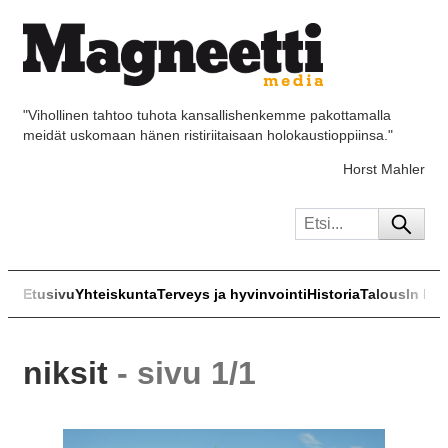
"Vihollinen tahtoo tuhota kansallishenkemme pakottamalla
meidät uskomaan hänen ristiriitaisaan holokaustioppiinsa."
Horst Mahler
Etusivu
Yhteiskunta
Terveys ja hyvinvointi
Historia
Talous
In Eng
niksit
- sivu 1/1