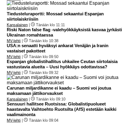
Tiedusteluraportti: Mossad sekaantui Espanjan
siirtolaiskriisiin
Kansalainen
|
Tänään klo 11:11
Riski Naton false flag -valehyökkäyksistä kasvaa jyrkästi
Ukrainan romahtaessa
MV-lehti
|
Tänään klo 10:38
USA:n senaatti hyväksyi ankarat Venäjän ja Iranin
vastaiset pakotteet
MV-lehti
|
Tänään klo 09:50
Espanjan globalistihallitus uhkailee Ceutan siirtolaisia
vastustavia alueita – Uusi hyökkäys odottavissa?
MV-lehti
|
Tänään klo 09:32
Carunan miljardikanne ei kaadu – Suomi voi joutua
maksamaan jättikorvaukset
Kansalainen
|
Tänään klo 09:10
Sensuuri hallitsee Ruotsissa: Globalistipuolueet
haastavalta Vaihtoehto Ruotsilta (AfS) estetään kaikki
vaalimainonta
MV-lehti
|
Tänään klo 09:04