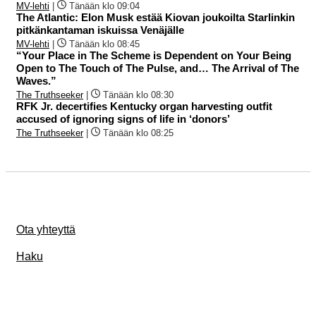
MV-lehti
|
Tänään klo 09:04
The Atlantic: Elon Musk estää Kiovan joukoilta Starlinkin
pitkänkantaman iskuissa Venäjälle
MV-lehti
|
Tänään klo 08:45
“Your Place in The Scheme is Dependent on Your Being
Open to The Touch of The Pulse, and… The Arrival of The
Waves.”
The Truthseeker
|
Tänään klo 08:30
RFK Jr. decertifies Kentucky organ harvesting outfit
accused of ignoring signs of life in ‘donors’
The Truthseeker
|
Tänään klo 08:25
Ota yhteyttä
Haku