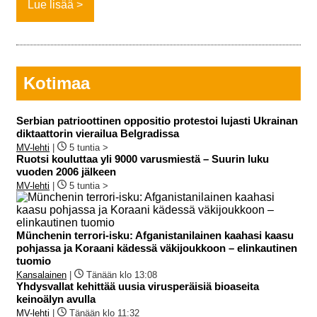
Lue lisää
Kotimaa
Serbian patrioottinen oppositio protestoi lujasti Ukrainan
diktaattorin vierailua Belgradissa
MV-lehti
|
5 tuntia >
Ruotsi kouluttaa yli 9000 varusmiestä – Suurin luku
vuoden 2006 jälkeen
MV-lehti
|
5 tuntia >
Münchenin terrori-isku: Afganistanilainen kaahasi kaasu
pohjassa ja Koraani kädessä väkijoukkoon – elinkautinen
tuomio
Kansalainen
|
Tänään klo 13:08
Yhdysvallat kehittää uusia virusperäisiä bioaseita
keinoälyn avulla
MV-lehti
|
Tänään klo 11:32