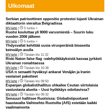
Ulkomaat
Serbian patrioottinen oppositio protestoi lujasti Ukrainan
diktaattorin vierailua Belgradissa
MV-lehti
|
5 tuntia >
Ruotsi kouluttaa yli 9000 varusmiestä – Suurin luku
vuoden 2006 jälkeen
MV-lehti
|
5 tuntia >
Yhdysvallat kehittää uusia virusperäisiä bioaseita
keinoälyn avulla
MV-lehti
|
Tänään klo 11:32
Riski Naton false flag -valehyökkäyksistä kasvaa jyrkästi
Ukrainan romahtaessa
MV-lehti
|
Tänään klo 10:38
USA:n senaatti hyväksyi ankarat Venäjän ja Iranin
vastaiset pakotteet
MV-lehti
|
Tänään klo 09:50
Espanjan globalistihallitus uhkailee Ceutan siirtolaisia
vastustavia alueita – Uusi hyökkäys odottavissa?
MV-lehti
|
Tänään klo 09:32
Sensuuri hallitsee Ruotsissa: Globalistipuolueet
haastavalta Vaihtoehto Ruotsilta (AfS) estetään kaikki
vaalimainonta