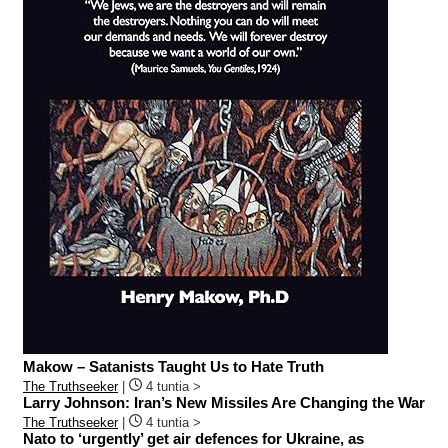
Makow – Satanists Taught Us to Hate Truth
The Truthseeker
|
4 tuntia >
Larry Johnson: Iran’s New Missiles Are Changing the War
The Truthseeker
|
4 tuntia >
Nato to ‘urgently’ get air defences for Ukraine, as