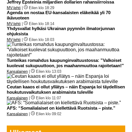
Jeffrey Epsteinia miljardien dollarien rahansiirroissa
MV-lehti
|
Eilen klo 18:29
Agenda on nostaa EU-kansalaisten eläkeikää yli 70
ikävuoteen
MV-lehti
|
Eilen klo 18:14
Yhdysvallat hylkäsi Ukrainan pyynnön ilmatorjunnan
ohjuksista
MV-lehti
|
Eilen klo 18:03
Tunteikas romahdus kaupunginvaltuustossa: ”Valkoiset
kuolevat sukupuuttoon, jos maahanmuuttoa rajoitetaan!”
Kansalainen
|
Eilen klo 13:03
Ceutan kaaos ei ollut yllätys – näin Espanja loi täydellisen
houkutusvaikutuksen arabimaista tuleville
Kansalainen
|
Eilen klo 11:07
AFS: “Somalialaiset on kiellettävä Ruotsista – piste.”
Kansalainen
|
Eilen klo 09:02