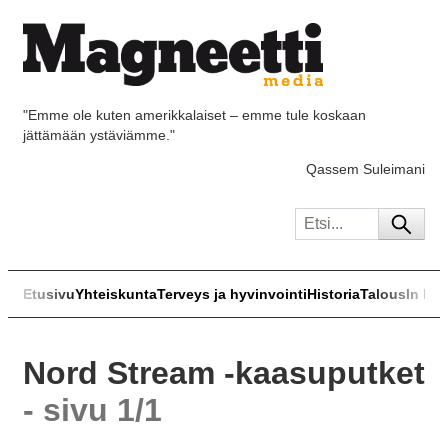
"Emme ole kuten amerikkalaiset – emme tule koskaan
jättämään ystäviämme."
Qassem Suleimani
Etusivu
Yhteiskunta
Terveys ja hyvinvointi
Historia
Talous
In Eng
Nord Stream -kaasuputket
- sivu 1/1