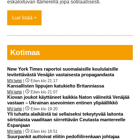
eskaloituvan Itämerellä jopa sotilaallisesti.
Lue lisää
Kotimaa
New York Times raportoi suomalaisille koululaisille
levitettävästä Venäjän vastaisesta propagandasta
MV-lehti
|
Eilen klo 21:17
Kansallisten lippujen katukielto Britanniassa
MV-lehti
|
Eilen klo 21:07
Kiovan joukot käyttäneet kaikkia Naton välineitä Venäjää
vastaan – Ukrainan asevoimien entinen ylipäällikkö
MV-lehti
|
Eilen klo 19:20
Yli tuhatta alaikäistä tai sellaiseksi tekeytyvää laitonta
siirtolaista vaaditaan siirrettävän Ceutasta mantereelle
Espanjaan
MV-lehti
|
Eilen klo 18:51
Suurpankit auttoivat eliitin pedofiilirenkaan johtajaa