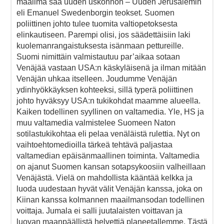
maailma saa uuden uskonnon – Uuden Jerusalemin
eli Emanuel Swedenborgin teokset. Suomen
poliittinen johto tulee tuomita valtiopetoksesta
elinkautiseen. Parempi olisi, jos säädettäisiin laki
kuolemanrangaistuksesta isänmaan pettureille.
Suomi nimittäin valmistautuu par’aikaa sotaan
Venäjää vastaan USA:n käskyläisenä ja ilman mitään
Venäjän uhkaa itselleen. Joudumme Venäjän
ydinhyökkäyksen kohteeksi, sillä typerä poliittinen
johto hyväksyy USA:n tukikohdat maamme alueella.
Kaiken todellinen syyllinen on valtamedia. Yle, HS ja
muu valtamedia valmistelee Suomeen Naton
sotilastukikohtaa eli pelaa venäläistä rulettia. Nyt on
vaihtoehtomedioilla tärkeä tehtävä paljastaa
valtamedian epäisänmaallinen toiminta. Valtamedia
on ajanut Suomen kansan sotapsykoosiin valheillaan
Venäjästä. Vielä on mahdollista kääntää kelkka ja
luoda uudestaan hyvät välit Venäjän kanssa, joka on
Kiinan kanssa kolmannen maailmansodan todellinen
voittaja. Jumala ei salli juutalaisten voittavan ja
luovan maanpäällistä helvettiä planeetallemme. Tästä