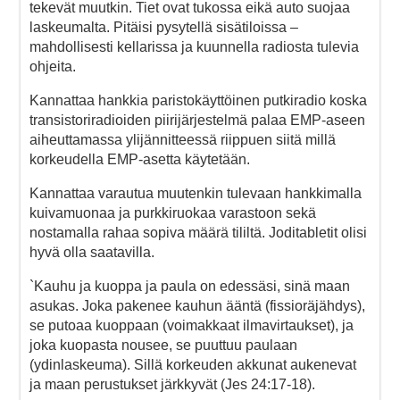
tekevät muutkin. Tiet ovat tukossa eikä auto suojaa
laskeumalta. Pitäisi pysytellä sisätiloissa –
mahdollisesti kellarissa ja kuunnella radiosta tulevia
ohjeita.
Kannattaa hankkia paristokäyttöinen putkiradio koska
transistoriradioiden piirijärjestelmä palaa EMP-aseen
aiheuttamassa ylijännitteessä riippuen siitä millä
korkeudella EMP-asetta käytetään.
Kannattaa varautua muutenkin tulevaan hankkimalla
kuivamuonaa ja purkkiruokaa varastoon sekä
nostamalla rahaa sopiva määrä tililtä. Joditabletit olisi
hyvä olla saatavilla.
`Kauhu ja kuoppa ja paula on edessäsi, sinä maan
asukas. Joka pakenee kauhun ääntä (fissioräjähdys),
se putoaa kuoppaan (voimakkaat ilmavirtaukset), ja
joka kuopasta nousee, se puuttuu paulaan
(ydinlaskeuma). Sillä korkeuden akkunat aukenevat
ja maan perustukset järkkyvät (Jes 24:17-18).