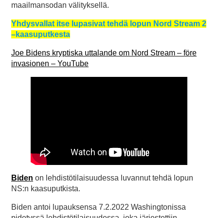
maailmansodan välityksellä.
Yhdysvallat itse lupasivat tehdä lopun Nord Stream 2
–kaasuputkesta
Joe Bidens kryptiska uttalande om Nord Stream – före
invasionen – YouTube
Biden
on lehdistötilaisuudessa luvannut tehdä lopun
NS:n kaasuputkista.
Biden antoi lupauksensa 7.2.2022 Washingtonissa
pidetyssä lehdistötilaisuudessa, joka järjestettiin