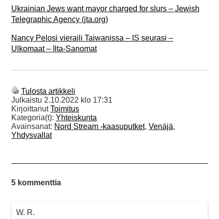
Ukrainian Jews want mayor charged for slurs – Jewish
Telegraphic Agency (jta.org)
Nancy Pelosi vieraili Taiwanissa – IS seurasi –
Ulkomaat – Ilta-Sanomat
Tulosta artikkeli
Julkaistu
2.10.2022 klo 17:31
Kirjoittanut
Toimitus
Kategoria(t):
Yhteiskunta
Avainsanat:
Nord Stream -kaasuputket
,
Venäjä
,
Yhdysvallat
5 kommenttia
W. R.