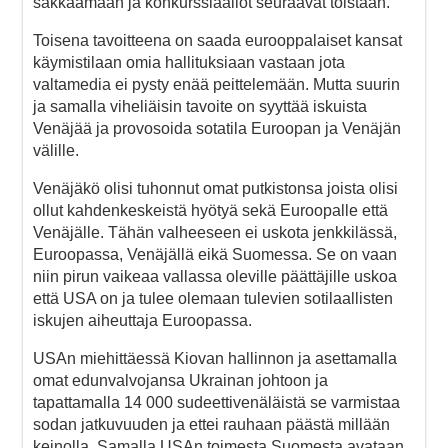
sakkaamaan ja konkurssiaallot seuraavat toistaan.
Toisena tavoitteena on saada eurooppalaiset kansat
käymistilaan omia hallituksiaan vastaan jota
valtamedia ei pysty enää peittelemään. Mutta suurin
ja samalla viheliäisin tavoite on syyttää iskuista
Venäjää ja provosoida sotatila Euroopan ja Venäjän
välille.
Venäjäkö olisi tuhonnut omat putkistonsa joista olisi
ollut kahdenkeskeistä hyötyä sekä Euroopalle että
Venäjälle. Tähän valheeseen ei uskota jenkkilässä,
Euroopassa, Venäjällä eikä Suomessa. Se on vaan
niin pirun vaikeaa vallassa oleville päättäjille uskoa
että USA on ja tulee olemaan tulevien sotilaallisten
iskujen aiheuttaja Euroopassa.
USAn miehittäessä Kiovan hallinnon ja asettamalla
omat edunvalvojansa Ukrainan johtoon ja
tapattamalla 14 000 sudeettivenäläistä se varmistaa
sodan jatkuvuuden ja ettei rauhaan päästä millään
keinolla. Samalla USAn toimesta Suomesta avataan