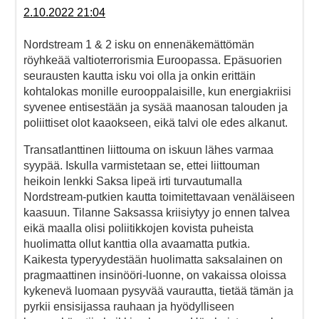
2.10.2022 21:04
Nordstream 1 & 2 isku on ennenäkemättömän
röyhkeää valtioterrorismia Euroopassa. Epäsuorien
seurausten kautta isku voi olla ja onkin erittäin
kohtalokas monille eurooppalaisille, kun energiakriisi
syvenee entisestään ja sysää maanosan talouden ja
poliittiset olot kaaokseen, eikä talvi ole edes alkanut.
Transatlanttinen liittouma on iskuun lähes varmaa
syypää. Iskulla varmistetaan se, ettei liittouman
heikoin lenkki Saksa lipeä irti turvautumalla
Nordstream-putkien kautta toimitettavaan venäläiseen
kaasuun. Tilanne Saksassa kriisiytyy jo ennen talvea
eikä maalla olisi poliitikkojen kovista puheista
huolimatta ollut kanttia olla avaamatta putkia.
Kaikesta typeryydestään huolimatta saksalainen on
pragmaattinen insinööri-luonne, on vakaissa oloissa
kykenevä luomaan pysyvää vaurautta, tietää tämän ja
pyrkii ensisijassa rauhaan ja hyödylliseen