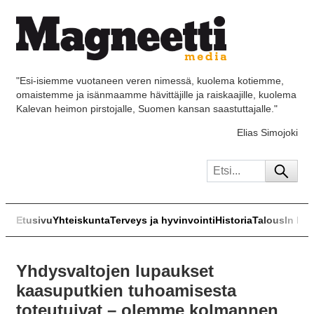
"Esi-isiemme vuotaneen veren nimessä, kuolema kotiemme,
omaistemme ja isänmaamme hävittäjille ja raiskaajille, kuolema
Kalevan heimon pirstojalle, Suomen kansan saastuttajalle."
Elias Simojoki
Etusivu
Yhteiskunta
Terveys ja hyvinvointi
Historia
Talous
In Eng
Yhdysvaltojen lupaukset
kaasuputkien tuhoamisesta
toteutuivat – olemme kolmannen