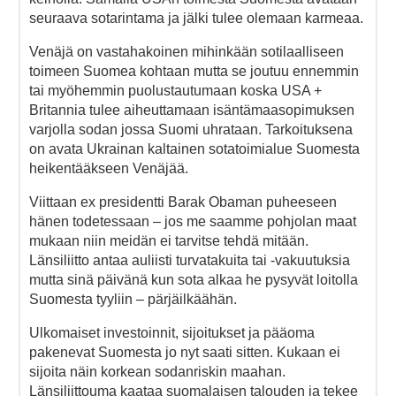
seuraava sotarintama ja jälki tulee olemaan karmeaa.
Venäjä on vastahakoinen mihinkään sotilaalliseen
toimeen Suomea kohtaan mutta se joutuu ennemmin
tai myöhemmin puolustautumaan koska USA +
Britannia tulee aiheuttamaan isäntämaasopimuksen
varjolla sodan jossa Suomi uhrataan. Tarkoituksena
on avata Ukrainan kaltainen sotatoimialue Suomesta
heikentääkseen Venäjää.
Viittaan ex presidentti Barak Obaman puheeseen
hänen todetessaan – jos me saamme pohjolan maat
mukaan niin meidän ei tarvitse tehdä mitään.
Länsiliitto antaa auliisti turvatakuita tai -vakuutuksia
mutta sinä päivänä kun sota alkaa he pysyvät loitolla
Suomesta tyyliin – pärjäilkäähän.
Ulkomaiset investoinnit, sijoitukset ja pääoma
pakenevat Suomesta jo nyt saati sitten. Kukaan ei
sijoita näin korkean sodanriskin maahan.
Länsiliittouma kaataa suomalaisen talouden ja tekee