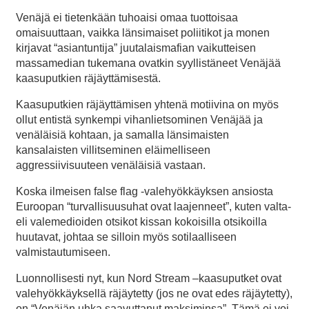
Venäjä ei tietenkään tuhoaisi omaa tuottoisaa
omaisuuttaan, vaikka länsimaiset poliitikot ja monen
kirjavat “asiantuntija” juutalaismafian vaikutteisen
massamedian tukemana ovatkin syyllistäneet Venäjää
kaasuputkien räjäyttämisestä.
Kaasuputkien räjäyttämisen yhtenä motiivina on myös
ollut entistä synkempi vihanlietsominen Venäjää ja
venäläisiä kohtaan, ja samalla länsimaisten
kansalaisten villitseminen eläimelliseen
aggressiivisuuteen venäläisiä vastaan.
Koska ilmeisen false flag -valehyökkäyksen ansiosta
Euroopan “turvallisuusuhat ovat laajenneet”, kuten valta-
eli valemedioiden otsikot kissan kokoisilla otsikoilla
huutavat, johtaa se silloin myös sotilaalliseen
valmistautumiseen.
Luonnollisesti nyt, kun Nord Stream –kaasuputket ovat
valehyökkäyksellä räjäytetty (jos ne ovat edes räjäytetty),
on “Venäjän uhka saavuttanut maksiminsa”. Tämä ei voi