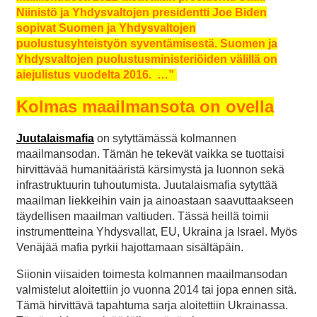
Niinistö ja Yhdysvaltojen presidentti Joe Biden
sopivat Suomen ja Yhdysvaltojen
puolustusyhteistyön syventämisestä. Suomen ja
Yhdysvaltojen puolustusministeriöiden välillä on
aiejulistus vuodelta 2016. …”
Kolmas maailmansota on ovella
Juutalaismafia
on sytyttämässä kolmannen
maailmansodan. Tämän he tekevät vaikka se tuottaisi
hirvittävää humanitääristä kärsimystä ja luonnon sekä
infrastruktuurin tuhoutumista. Juutalaismafia sytyttää
maailman liekkeihin vain ja ainoastaan saavuttaakseen
täydellisen maailman valtiuden. Tässä heillä toimii
instrumentteina Yhdysvallat, EU, Ukraina ja Israel. Myös
Venäjää mafia pyrkii hajottamaan sisältäpäin.
Siionin viisaiden toimesta kolmannen maailmansodan
valmistelut aloitettiin jo vuonna 2014 tai jopa ennen sitä.
Tämä hirvittävä tapahtuma sarja aloitettiin Ukrainassa.