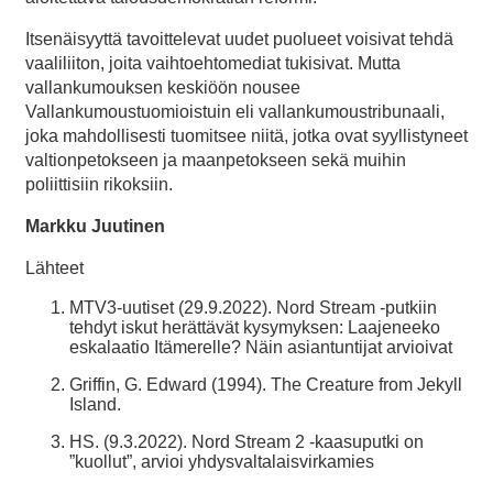
Itsenäisyyttä tavoittelevat uudet puolueet voisivat tehdä
vaaliliiton, joita vaihtoehtomediat tukisivat. Mutta
vallankumouksen keskiöön nousee
Vallankumoustuomioistuin eli vallankumoustribunaali,
joka mahdollisesti tuomitsee niitä, jotka ovat syyllistyneet
valtionpetokseen ja maanpetokseen sekä muihin
poliittisiin rikoksiin.
Markku Juutinen
Lähteet
MTV3-uutiset (29.9.2022). Nord Stream -putkiin
tehdyt iskut herättävät kysymyksen: Laajeneeko
eskalaatio Itämerelle? Näin asiantuntijat arvioivat
Griffin, G. Edward (1994). The Creature from Jekyll
Island.
HS. (9.3.2022). Nord Stream 2 -kaasuputki on
”kuollut”, arvioi yhdysvaltalais­virkamies