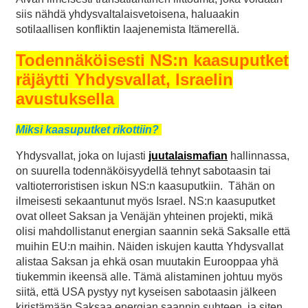
siis nähdä yhdysvaltalaisvetoisena, haluaakin
sotilaallisen konfliktin laajenemista Itämerellä.
Todennäköisesti NS:n kaasuputket
räjäytti Yhdysvallat, Israelin
avustuksella
Miksi kaasuputket rikottiin?
Yhdysvallat, joka on lujasti
juutalaismafian
hallinnassa,
on suurella todennäköisyydellä tehnyt sabotaasin tai
valtioterroristisen iskun NS:n kaasuputkiin. Tähän on
ilmeisesti sekaantunut myös Israel. NS:n kaasuputket
ovat olleet Saksan ja Venäjän yhteinen projekti, mikä
olisi mahdollistanut energian saannin sekä Saksalle että
muihin EU:n maihin. Näiden iskujen kautta Yhdysvallat
alistaa Saksan ja ehkä osan muutakin Eurooppaa yhä
tiukemmin ikeensä alle. Tämä alistaminen johtuu myös
siitä, että USA pystyy nyt kyseisen sabotaasin jälkeen
kiristämään Saksaa energian saannin suhteen, ja siten