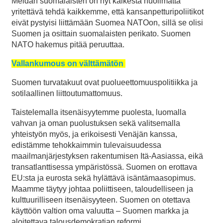
Meidän suomalaisten on nyt kaikesta huolimatta
yritettävä tehdä kaikkemme, että kansanpetturipoliitikot
eivät pystyisi liittämään Suomea NATOon, sillä se olisi
Suomen ja osittain suomalaisten perikato. Suomen
NATO hakemus pitää peruuttaa.
Vallankumous on välttämätön
Suomen turvatakuut ovat puolueettomuuspolitiikka ja
sotilaallinen liittoutumattomuus.
Taistelemalla itsenäisyytemme puolesta, luomalla
vahvan ja oman puolustuksen sekä valitsemalla
yhteistyön myös, ja erikoisesti Venäjän kanssa,
edistämme tehokkaimmin tulevaisuudessa
maailmanjärjestyksen rakentumisen Itä-Aasiassa, eikä
transatlanttisessa ympäristössä. Suomen on erottava
EU:sta ja eurosta sekä hylättävä isäntämaasopimus.
Maamme täytyy johtaa poliittiseen, taloudelliseen ja
kulttuurilliseen itsenäisyyteen. Suomen on otettava
käyttöön valtion oma valuutta – Suomen markka ja
aloitettava talousdemokratian reformi.