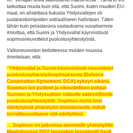
tarkoittaa muuta kuin sitä, että Suomi, kuten muutkin EU-
maat, on alistettava tiukasta Yhdysvaltojen eli
juutalaistoimijoiden sotilaalliseen hallintaan. Täten
tähän kuin pelastavana vastauksena suvaitsemme
ilmoittaa, että Suomi ja Yhdysvallat käynnistävät
sopimusneuvottelut puolustusyhteistyöstä.
Valtioneuvoston tiedotteessa muiden muassa
ilmoitetaan, että:
“Yhdysvallat ja Suomi käynnistävät neuvottelut
puolustusyhteistyösopimuksesta (Defence
Cooperation Agreement, DCA) syksyn aikana.
Sopimus luo puitteet ja oikeudellisen pohjan
Suomen ja Yhdysvaltain väliselle säännölliselle
puolustusyhteistyölle. Sopimus myös loisi
edellytyksiä yhteistyön tiivistämiselle, mikäli
turvallisuustilanne sitä edellyttäisi.
… Sopimus on jatkumoa aiemmalle yhteistyölle.
Maaliskuussa 2022 tasavallan presidentti Sauli