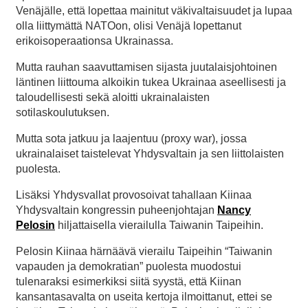
Venäjälle, että lopettaa mainitut väkivaltaisuudet ja lupaa
olla liittymättä NATOon, olisi Venäjä lopettanut
erikoisoperaationsa Ukrainassa.
Mutta rauhan saavuttamisen sijasta juutalaisjohtoinen
läntinen liittouma alkoikin tukea Ukrainaa aseellisesti ja
taloudellisesti sekä aloitti ukrainalaisten
sotilaskoulutuksen.
Mutta sota jatkuu ja laajentuu (proxy war), jossa
ukrainalaiset taistelevat Yhdysvaltain ja sen liittolaisten
puolesta.
Lisäksi Yhdysvallat provosoivat tahallaan Kiinaa
Yhdysvaltain kongressin puheenjohtajan
Nancy
Pelosin
hiljattaisella vierailulla Taiwanin Taipeihin.
Pelosin Kiinaa härnäävä vierailu Taipeihin “Taiwanin
vapauden ja demokratian” puolesta muodostui
tulenaraksi esimerkiksi siitä syystä, että Kiinan
kansantasavalta on useita kertoja ilmoittanut, ettei se