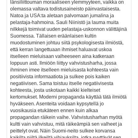
länsiliittouman moraaliseen ylemmyyteen, vaikka on
olemassa valtava todistusaineisto päinvastaisesta.
Natoa ja USA:ta aletaan palvomaan jumalina ja
pelastaja-hahmoina. Sauli Niinistö ja lauma muita
nilkkejä toimivat uuden pelastaja-uskonnon välittäjinä
Suomessa. Tällaisen eräänlaisen kultin
muodostuminen johtuu siitä psykologisesta ilmiöstä,
että kerran langettuaan ihmiset haluavat uskoa
itselleen mieluisaan valheeseen aina katkeraan
loppuun asti. Ilmiöön liittyy vahvistusharha, jossa
ihminen imee itselleen mieluisasta kohteesta vain
positiivista informaatiota ja sulkee pois kaiken
negatiivisen. Sama toistuu itselle negatiivisesta
kohteesta, josta uskotaan kaikki kielteiset
kertomukset. Moderni propaganda käyttää tätä ilmiötä
hyväkseen. Asenteita voidaan kypsytellä jo
vuosikausia etukäteen ennen kuin alkaa
propagandan räikein vaihe. Vahvistusharhan myötä
kultti vain vahvistuu, mitä räikeämpiä sen valheet ja
peittelyt ovat. Näin Suomi-neito sulkee korvansa
kaikilta niiltä ilkeiltä vihjauksilta, jotka syyttävät sen