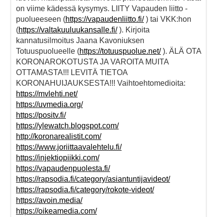
on viime kädessä kysymys. LIITY Vapauden liitto -
puolueeseen (
https://vapaudenliitto.fi/
) tai VKK:hon
(
https://valtakuuluukansalle.fi/
). Kirjoita
kannatusilmoitus Jaana Kavoniuksen
Totuuspuolueelle (
https://totuuspuolue.net/
). ÄLÄ OTA
KORONAROKOTUSTA JA VAROITA MUITA
OTTAMASTA!!! LEVITÄ TIETOA
KORONAHUIJAUKSESTA!!! Vaihtoehtomedioita:
https://mvlehti.net/
https://uvmedia.org/
https://positv.fi/
https://ylewatch.blogspot.com/
http://koronarealistit.com/
https://www.joriittaavalehtelu.fi/
https://injektiopiikki.com/
https://vapaudenpuolesta.fi/
https://rapsodia.fi/category/asiantuntijavideot/
https://rapsodia.fi/category/rokote-videot/
https://avoin.media/
https://oikeamedia.com/