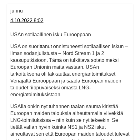
junnu
4.10.2022 8:02
USAn sotilaallinen isku Eurooppaan
USA on suorittanut onnistuneesti sotilaallisen iskun –
ilman sodanjulistusta – Nord Stream 1 ja 2
kaasuputkistoon. Tämä on tulkittava sotatoimeksi
Euroopan Unionin maita vastaan. USAn
tarkoituksena oli lakkauttaa energiantoimitukset
Venäjältä Eurooppaan ja saada Euroopan maiden
taloudet riippuvaiseksi omasta LNG-
energiatoimituksistaan.
USAlla onkin nyt tuhannen taalan sauma kiristää
Euroopan maiden talouksia aiheuttamalla viivekkiä
LNG-toimituksissa – niin kuin se nyt tekeekin. Se
tietää vallan hyvin kuinka NS1 ja NS2 iskut
aiheuttavat sen että Euroopan maiden taloudet tulevat