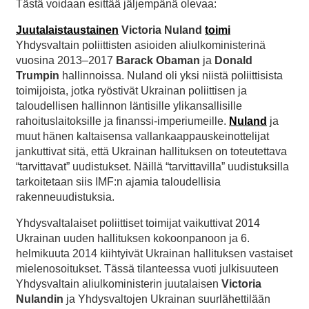
Tästä voidaan esittää jäljempänä olevaa:
Juutalaistaustainen
Victoria Nuland
toimi
Yhdysvaltain poliittisten asioiden aliulkoministerinä
vuosina 2013–2017
Barack Obaman
ja
Donald
Trumpin
hallinnoissa. Nuland oli yksi niistä poliittisista
toimijoista, jotka ryöstivät Ukrainan poliittisen ja
taloudellisen hallinnon läntisille ylikansallisille
rahoituslaitoksille ja finanssi-imperiumeille.
Nuland
ja
muut hänen kaltaisensa vallankaappauskeinottelijat
jankuttivat sitä, että Ukrainan hallituksen on toteutettava
“tarvittavat” uudistukset. Näillä “tarvittavilla” uudistuksilla
tarkoitetaan siis IMF:n ajamia taloudellisia
rakenneuudistuksia.
Yhdysvaltalaiset poliittiset toimijat vaikuttivat 2014
Ukrainan uuden hallituksen kokoonpanoon ja 6.
helmikuuta 2014 kiihtyivät Ukrainan hallituksen vastaiset
mielenosoitukset. Tässä tilanteessa vuoti julkisuuteen
Yhdysvaltain aliulkoministerin juutalaisen
Victoria
Nulandin
ja Yhdysvaltojen Ukrainan suurlähettilään