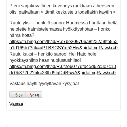
Pieni sarjakuvallinen kevennys rankkaan aiheeseen
olisi paikallaan > tämä keskustelu todellakin käytiin >
Ruutu yksi – henkilö sanoo: Huomessa huullaan hettä
he olette halmistelemassa hyökkäyshotaa – honko
hämä hotta?
https://th.bing.com/th/id/R.c7be209706a8f232a8ffb853
b1d165b7?rik=uPTBSGSYxi52Hw&pid=ImgRaw&r=0
Ruutu kaksi – henkilö sanoo: Hei Hato hole
hyökkäyshiitto haan huolustushiitto!
https://th.bing.com/th/id/R.6f2e6077dfb45d62c3c7c13
dc0b872b2?rik=23fhJ5tqDdB5wA&pid=ImgRaw&r=0
Vastaus näytti tyydyttävän kysyjää!
(
3
)
(
3
)
Vastaa