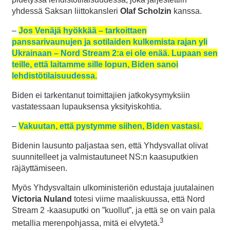
yhdessä Saksan liittokansleri
Olaf Scholzin
kanssa.
–
Jos Venäjä hyökkää – tarkoittaen
panssarivaunujen ja sotilaiden kulkemista rajan yli
Ukrainaan – Nord Stream 2:a ei ole enää. Lupaan sen
teille, että laitamme sille lopun, Biden sanoi
lehdistötilaisuudessa.
Biden ei tarkentanut toimittajien jatkokysymyksiin
vastatessaan lupauksensa yksityiskohtia.
–
Vakuutan, että pystymme siihen, Biden vastasi.
Bidenin lausunto paljastaa sen, että Yhdysvallat olivat
suunnitelleet ja valmistautuneet NS:n kaasuputkien
räjäyttämiseen.
Myös Yhdysvaltain ulkoministeriön edustaja juutalainen
Victoria Nuland
totesi viime maaliskuussa, että Nord
Stream 2 -kaasuputki on ”kuollut”, ja että se on vain pala
3
metallia merenpohjassa, mitä ei elvytetä.