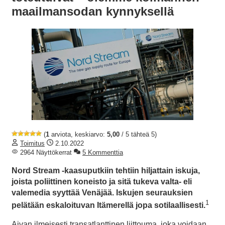
maailmansodan kynnyksellä
(
1
arviota, keskiarvo:
5,00
/ 5 tähteä 5)
Toimitus
2.10.2022
2964 Näyttökerrat
5 Kommenttia
Nord Stream -kaasuputkiin tehtiin hiljattain iskuja,
joista poliittinen koneisto ja sitä tukeva valta- eli
valemedia syyttää Venäjää. Iskujen seurauksien
1
pelätään eskaloituvan Itämerellä jopa sotilaallisesti.
Aivan ilmeisesti transatlanttinen liittouma, joka voidaan