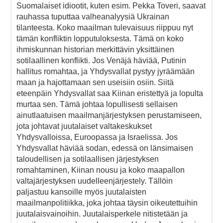
Suomalaiset idiootit, kuten esim. Pekka Toveri, saavat
rauhassa tuputtaa valheanalyysiä Ukrainan
tilanteesta. Koko maailman tulevaisuus riippuu nyt
tämän konfliktin lopputuloksesta. Tämä on koko
ihmiskunnan historian merkittävin yksittäinen
sotilaallinen konflikti. Jos Venäjä häviää, Putinin
hallitus romahtaa, ja Yhdysvallat pystyy jyräämään
maan ja hajottamaan sen useisiin osiin. Siitä
eteenpäin Yhdysvallat saa Kiinan eristettyä ja lopulta
murtaa sen. Tämä johtaa lopullisesti sellaisen
ainutlaatuisen maailmanjärjestyksen perustamiseen,
jota johtavat juutalaiset valtakeskukset
Yhdysvalloissa, Euroopassa ja Israelissa. Jos
Yhdysvallat häviää sodan, edessä on länsimaisen
taloudellisen ja sotilaallisen järjestyksen
romahtaminen, Kiinan nousu ja koko maapallon
valtajärjestyksen uudelleenjärjestely. Tällöin
paljastuu kansoille myös juutalaisten
maailmanpolitiikka, joka johtaa täysin oikeutettuihin
juutalaisvainoihin. Juutalaisperkele nitistetään ja