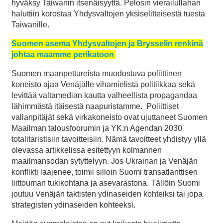
hyväksy Taiwanin itsenäisyyttä. Pelosin vierailullahan
haluttiin korostaa Yhdysvaltojen yksiselitteisestä tuesta
Taiwanille.
Suomen asema Yhdysvaltojen ja Brysselin renkinä
johtaa maamme perikatoon
Suomen maanpettureista muodostuva poliittinen
koneisto ajaa Venäjälle vihamielistä politiikkaa sekä
levittää valtamedian kautta valheellista propagandaa
lähimmästä itäisestä naapuristamme. Poliittiset
vallanpitäjät sekä virkakoneisto ovat ujuttaneet Suomen
Maailman talousfoorumin ja YK:n Agendan 2030
totalitaristisiin tavoitteisiin. Nämä tavoitteet yhdistyy yllä
olevassa artikkelissa esitettyyn kolmannen
maailmansodan sytyttelyyn. Jos Ukrainan ja Venäjän
konflikti laajenee, toimii silloin Suomi transatlanttisen
liittouman tukikohtana ja asevarastona. Tällöin Suomi
joutuu Venäjän taktisten ydinaseiden kohteiksi tai jopa
strategisten ydinaseiden kohteeksi.