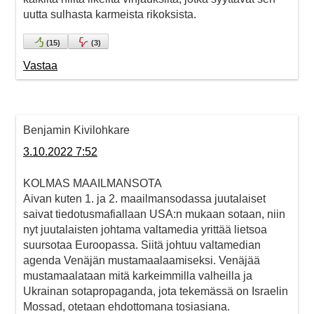
uutta sulhasta karmeista rikoksista.
(
15
)
(
3
)
Vastaa
Benjamin Kivilohkare
3.10.2022 7:52
KOLMAS MAAILMANSOTA
Aivan kuten 1. ja 2. maailmansodassa juutalaiset
saivat tiedotusmafiallaan USA:n mukaan sotaan, niin
nyt juutalaisten johtama valtamedia yrittää lietsoa
suursotaa Euroopassa. Siitä johtuu valtamedian
agenda Venäjän mustamaalaamiseksi. Venäjää
mustamaalataan mitä karkeimmilla valheilla ja
Ukrainan sotapropaganda, jota tekemässä on Israelin
Mossad, otetaan ehdottomana tosiasiana.