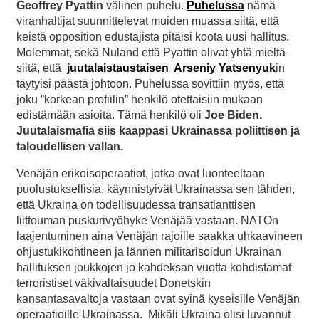
Geoffrey Pyattin
välinen puhelu.
Puhelussa
nämä
viranhaltijat suunnittelevat muiden muassa siitä, että
keistä opposition edustajista pitäisi koota uusi hallitus.
Molemmat, sekä Nuland että Pyattin olivat yhtä mieltä
siitä, että
juutalaistaustaisen
Arseniy
Yatsenyuk
in
täytyisi päästä johtoon. Puhelussa sovittiin myös, että
joku ”korkean profiilin” henkilö otettaisiin mukaan
edistämään asioita. Tämä henkilö oli
Joe Biden.
Juutalaismafia siis kaappasi Ukrainassa poliittisen ja
taloudellisen vallan.
Venäjän erikoisoperaatiot, jotka ovat luonteeltaan
puolustuksellisia, käynnistyivät Ukrainassa sen tähden,
että Ukraina on todellisuudessa transatlanttisen
liittouman puskurivyöhyke Venäjää vastaan. NATOn
laajentuminen aina Venäjän rajoille saakka uhkaavineen
ohjustukikohtineen ja lännen militarisoidun Ukrainan
hallituksen joukkojen jo kahdeksan vuotta kohdistamat
terroristiset väkivaltaisuudet Donetskin
kansantasavaltoja vastaan ovat syinä kyseisille Venäjän
operaatioille Ukrainassa. Mikäli Ukraina olisi luvannut