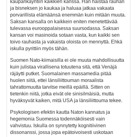
kaupankäyntiin kaikkien kanssa. Hän haistaa rauhan
ja bisneksen jo kaukaa ja haluaa jatkaa vakaata
porvarillista elämäänsä enemmän kuin mitään muuta.
Saksan kansalla on kaikkein eniten menetettävää
tulevassa eurooppalaisessa suursodassa. Saksan
kansan voi masinoida sotaan vasta, kun kaikki sen
toivo rauhasta ja vakaista oloista on mennyttä. Ehkä
iskulla pyrittiin myös tähän.
Suomen Nato-kiimaisilla ei ole muuta mahdollisuutta
kuin julistaa virallisena totuutena sitä, että Venäjä
räjäytti putket. Suomalainen massamedia pitää
huolen siitä, ettei länsiliittouman moraalista
tahrattomuutta tarvitse meillä epäillä. Sitten on
tietenkin niitä, jotka eivät ole sinisilmäisiä, mutta
hyväksyvät kaiken, mitä USA ja länsiliittouma tekee.
Psykologisen efektin kautta Naton kannatus ja
hegemonia Suomessa todennäköisesti vain
vahvistuu. Iskulla on synnytetty kognitiivinen
dissonanssi, jossa jopa epätoivoisesti uskotaan