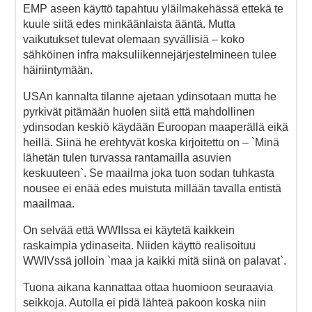
EMP aseen käyttö tapahtuu yläilmakehässä ettekä te
kuule siitä edes minkäänlaista ääntä. Mutta
vaikutukset tulevat olemaan syvällisiä – koko
sähköinen infra maksuliikennejärjestelmineen tulee
häiriintymään.
USAn kannalta tilanne ajetaan ydinsotaan mutta he
pyrkivät pitämään huolen siitä että mahdollinen
ydinsodan keskiö käydään Euroopan maaperällä eikä
heillä. Siinä he erehtyvät koska kirjoitettu on – `Minä
lähetän tulen turvassa rantamailla asuvien
keskuuteen`. Se maailma joka tuon sodan tuhkasta
nousee ei enää edes muistuta millään tavalla entistä
maailmaa.
On selvää että WWIIssa ei käytetä kaikkein
raskaimpia ydinaseita. Niiden käyttö realisoituu
WWIVssä jolloin `maa ja kaikki mitä siinä on palavat`.
Tuona aikana kannattaa ottaa huomioon seuraavia
seikkoja. Autolla ei pidä lähteä pakoon koska niin