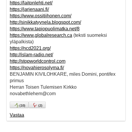
https://laitonlehti.net/
https://jarjenaani.fi/
https://www.ossitiihonen.com/
http://sinikkatyynela.blogspot.com/
https://www.tapiopuolimatka.net/8
https://www.globalresearch.ca
(teksti suomeksi
yläpalkista)
https://ncd2021.org/
http://islam-radio.net/
http://stopworldcontrol.com
https://novahierosolyma.fi/
BENJAMIN KIVILOHKARE, miles Domini, pontifex
primus
Herran Toisen Tulemisen Kirkko
novabethlehem@com
(
10
)
(
2
)
Vastaa