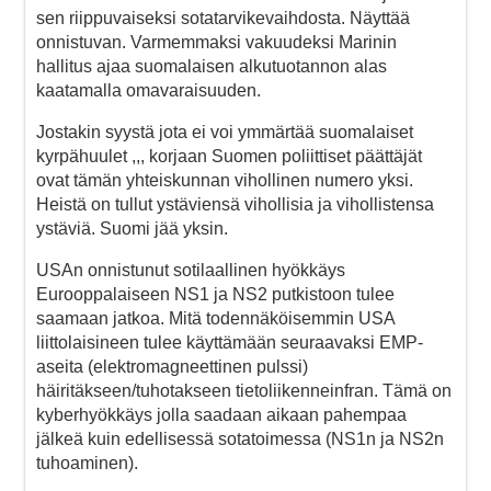
sen riippuvaiseksi sotatarvikevaihdosta. Näyttää
onnistuvan. Varmemmaksi vakuudeksi Marinin
hallitus ajaa suomalaisen alkutuotannon alas
kaatamalla omavaraisuuden.
Jostakin syystä jota ei voi ymmärtää suomalaiset
kyrpähuulet ,,, korjaan Suomen poliittiset päättäjät
ovat tämän yhteiskunnan vihollinen numero yksi.
Heistä on tullut ystäviensä vihollisia ja vihollistensa
ystäviä. Suomi jää yksin.
USAn onnistunut sotilaallinen hyökkäys
Eurooppalaiseen NS1 ja NS2 putkistoon tulee
saamaan jatkoa. Mitä todennäköisemmin USA
liittolaisineen tulee käyttämään seuraavaksi EMP-
aseita (elektromagneettinen pulssi)
häiritäkseen/tuhotakseen tietoliikenneinfran. Tämä on
kyberhyökkäys jolla saadaan aikaan pahempaa
jälkeä kuin edellisessä sotatoimessa (NS1n ja NS2n
tuhoaminen).