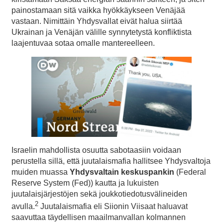
painostamaan sitä vaikka hyökkäykseen Venäjää
vastaan. Nimittäin Yhdysvallat eivät halua siirtää
Ukrainan ja Venäjän välille synnytetystä konfliktista
laajentuvaa sotaa omalle mantereelleen.
Israelin mahdollista osuutta sabotaasiin voidaan
perustella sillä, että juutalaismafia hallitsee Yhdysvaltoja
muiden muassa
Yhdysvaltain keskuspankin
(Federal
Reserve System (Fed)) kautta ja lukuisten
juutalaisjärjestöjen sekä joukkotiedotusvälineiden
2
avulla.
Juutalaismafia eli Siionin Viisaat haluavat
saavuttaa täydellisen maailmanvallan kolmannen