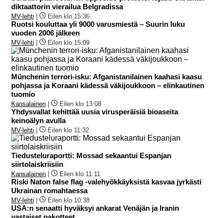
diktaattorin vierailua Belgradissa
MV-lehti
|
Eilen klo 15:36
Ruotsi kouluttaa yli 9000 varusmiestä – Suurin luku
vuoden 2006 jälkeen
MV-lehti
|
Eilen klo 15:09
Münchenin terrori-isku: Afganistanilainen kaahasi kaasu
pohjassa ja Koraani kädessä väkijoukkoon – elinkautinen
tuomio
Kansalainen
|
Eilen klo 13:08
Yhdysvallat kehittää uusia virusperäisiä bioaseita
keinoälyn avulla
MV-lehti
|
Eilen klo 11:32
Tiedusteluraportti: Mossad sekaantui Espanjan
siirtolaiskriisiin
Kansalainen
|
Eilen klo 11:11
Riski Naton false flag -valehyökkäyksistä kasvaa jyrkästi
Ukrainan romahtaessa
MV-lehti
|
Eilen klo 10:38
USA:n senaatti hyväksyi ankarat Venäjän ja Iranin
vastaiset pakotteet