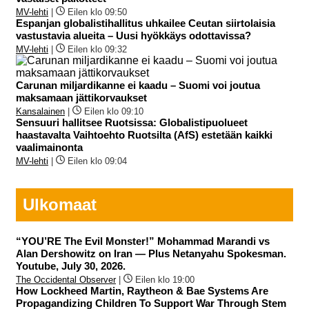
MV-lehti
|
Eilen klo 09:50
Espanjan globalistihallitus uhkailee Ceutan siirtolaisia
vastustavia alueita – Uusi hyökkäys odottavissa?
MV-lehti
|
Eilen klo 09:32
Carunan miljardikanne ei kaadu – Suomi voi joutua
maksamaan jättikorvaukset
Kansalainen
|
Eilen klo 09:10
Sensuuri hallitsee Ruotsissa: Globalistipuolueet
haastavalta Vaihtoehto Ruotsilta (AfS) estetään kaikki
vaalimainonta
MV-lehti
|
Eilen klo 09:04
Ulkomaat
“YOU’RE The Evil Monster!” Mohammad Marandi vs
Alan Dershowitz on Iran — Plus Netanyahu Spokesman.
Youtube, July 30, 2026.
The Occidental Observer
|
Eilen klo 19:00
How Lockheed Martin, Raytheon & Bae Systems Are
Propagandizing Children To Support War Through Stem