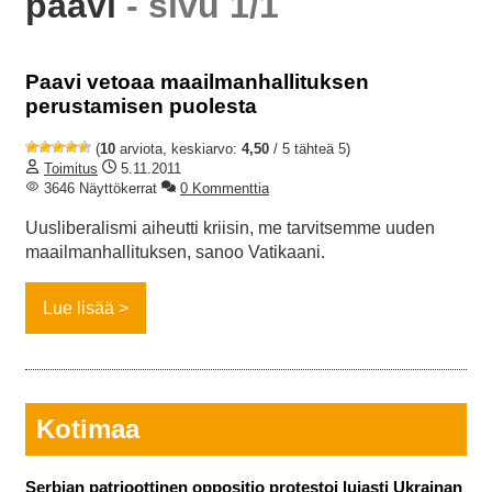
paavi
- sivu 1/1
Paavi vetoaa maailmanhallituksen
perustamisen puolesta
(
10
arviota, keskiarvo:
4,50
/ 5 tähteä 5)
Toimitus
5.11.2011
3646 Näyttökerrat
0 Kommenttia
Uusliberalismi aiheutti kriisin, me tarvitsemme uuden
maailmanhallituksen, sanoo Vatikaani.
Lue lisää
Kotimaa
Serbian patrioottinen oppositio protestoi lujasti Ukrainan