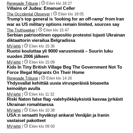
Renegade Tribune
|
Eilen klo 18:27
Villains of Judea: Emanuel Celler
The Occidental Observer
|
Eilen klo 18:05
Trump’s top general is ‘looking for an off-ramp’ from Iran
war as US military options remain limited, sources say
The Truthseeker
|
Eilen klo 15:47
Serbian patrioottinen oppositio protestoi lujasti Ukrainan
diktaattorin vierailua Belgradissa
MV-lehti
|
Eilen klo 15:36
Ruotsi kouluttaa yli 9000 varusmiestä – Suurin luku
vuoden 2006 jälkeen
MV-lehti
|
Eilen klo 15:09
Kids In Tiny British Village Beg The Government Not To
Force Illegal Migrants On Their Home
Renegade Tribune
|
Eilen klo 14:26
Yhdysvallat kehittää uusia virusperäisiä bioaseita
keinoälyn avulla
MV-lehti
|
Eilen klo 11:32
Riski Naton false flag -valehyökkäyksistä kasvaa jyrkästi
Ukrainan romahtaessa
MV-lehti
|
Eilen klo 10:38
USA:n senaatti hyväksyi ankarat Venäjän ja Iranin
vastaiset pakotteet
MV-lehti
|
Eilen klo 09:50