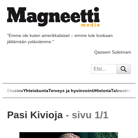
"Emme ole kuten amerikkalaiset – emme tule koskaan
jättämään ystäviämme."
Qassem Suleimani
Etusivu
Yhteiskunta
Terveys ja hyvinvointi
Historia
Talous
In Eng
Pasi Kivioja
- sivu 1/1