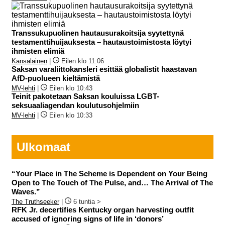
Transsukupuolinen hautausurakoitsija syytettynä
testamenttihuijauksesta – hautaustoimistosta löytyi
ihmisten elimiä
Kansalainen
|
Eilen klo 11:06
Saksan varaliittokansleri esittää globalistit haastavan
AfD-puolueen kieltämistä
MV-lehti
|
Eilen klo 10:43
Teinit pakotetaan Saksan kouluissa LGBT-
seksuaaliagendan koulutusohjelmiin
MV-lehti
|
Eilen klo 10:33
Ulkomaat
“Your Place in The Scheme is Dependent on Your Being
Open to The Touch of The Pulse, and… The Arrival of The
Waves.”
The Truthseeker
|
6 tuntia >
RFK Jr. decertifies Kentucky organ harvesting outfit
accused of ignoring signs of life in ‘donors’