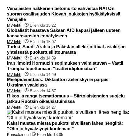
Venäläisten hakkerien tietomurto vahvistaa NATOn
suoran osallisuuden Kiovan joukkojen hyökkäyksissä
Venäjälle
MV-lehti
|
Eilen klo 15:22
Globalistit haastava Saksan AfD kapusi jälleen uuteen
kansansuosion ennätykseen
MV-lehti
|
Eilen klo 15:07
Turkki, Saudi-Arabia ja Pakistan allekirjoittivat asiakirjan
yhteisestä puolustusliittoumasta
MV-lehti
|
Eilen klo 14:59
Iran ilmoitti Hormuzin sopimuksen valmistuvan – Vaatii
Trumpia lopettamaan ”teatteridiplomatian”
MV-lehti
|
Eilen klo 14:49
Mielipidemittaus: Diktaattori Zelenskyi ei pärjäisi
Ukrainan vaaleissa
MV-lehti
|
Eilen klo 14:37
Rikos ja rangaitsemattomuus – Siirtolaisjengien suojelu
jatkuu Ruotsin oikeusistuimissa
MV-lehti
|
Eilen klo 14:27
Kaksi mustaa miestä puukotti sivullisen lähes hengiltä:
“Olin jo hyväksynyt kuolemani”
Kansalainen
|
Eilen klo 13:05