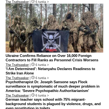
The Truthseeker
|
6 tuntia >
Ukraine Confirms Reliance on Over 16,000 Foreign
Contractors to Fill Ranks as Personnel Crisis Worsens
The Truthseeker
|
6 tuntia >
‘I Am Determined’: Netanyahu Declares Readiness to
Strike Iran Alone
The Truthseeker
|
6 tuntia >
Psychotherapist Dr. Joseph Sansone says Flock
surveillance is symptomatic of much deeper problem in
America: ‘Severe Psychopathic Authoritarianism’
The Truthseeker
|
6 tuntia >
German teacher says school with 75% migrant-
background students is plagued by violence, drugs, and
even prostitution in toilets