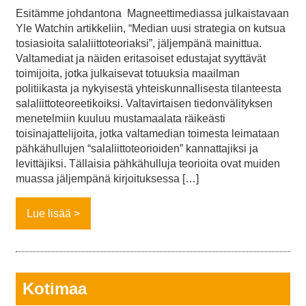
Esitämme johdantona Magneettimediassa julkaistavaan
Yle Watchin artikkeliin, “Median uusi strategia on kutsua
tosiasioita salaliittoteoriaksi”, jäljempänä mainittua.
Valtamediat ja näiden eritasoiset edustajat syyttävät
toimijoita, jotka julkaisevat totuuksia maailman
politiikasta ja nykyisestä yhteiskunnallisesta tilanteesta
salaliittoteoreetikoiksi. Valtavirtaisen tiedonvälityksen
menetelmiin kuuluu mustamaalata räikeästi
toisinajattelijoita, jotka valtamedian toimesta leimataan
pähkähullujen “salaliittoteorioiden” kannattajiksi ja
levittäjiksi. Tällaisia pähkähulluja teorioita ovat muiden
muassa jäljempänä kirjoituksessa […]
Lue lisää
Kotimaa