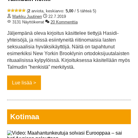
(
2
arviota, keskiarvo:
5,00
/ 5 tähteä 5)
Markku Juutinen
22.7.2019
3131 Näyttökerrat
20 Kommenttia
Jäljempänä oleva kirjoitus käsittelee tiettyjä Hasidi-
yhteisöjä, ja niissä esiintyneitä riitinomaisia lasten
seksuaalisia hyväksikäyttöjä. Näitä on tapahtunut
esimerkiksi New Yorkin Brooklynin ortodoksijuutalaisten
rituaalisissa kylpylöissä. Kirjoituksessa käsitellään myös
Talmudin ”henkistä” merkitystä.
Lue lisää
Kotimaa