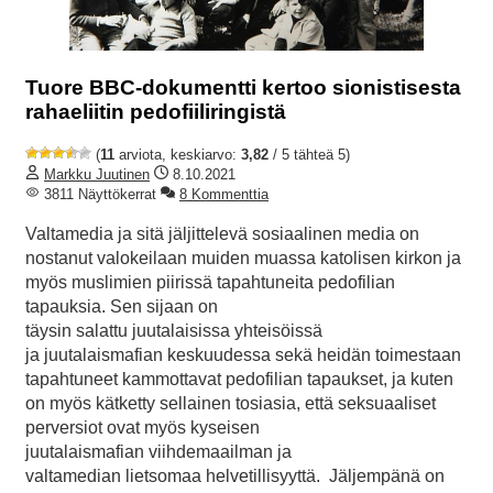
Tuore BBC-dokumentti kertoo sionistisesta
rahaeliitin pedofiiliringistä
(
11
arviota, keskiarvo:
3,82
/ 5 tähteä 5)
Markku Juutinen
8.10.2021
3811 Näyttökerrat
8 Kommenttia
Valtamedia ja sitä jäljittelevä sosiaalinen media on
nostanut valokeilaan muiden muassa katolisen kirkon ja
myös muslimien piirissä tapahtuneita pedofilian
tapauksia. Sen sijaan on
täysin salattu juutalaisissa yhteisöissä
ja juutalaismafian keskuudessa sekä heidän toimestaan
tapahtuneet kammottavat pedofilian tapaukset, ja kuten
on myös kätketty sellainen tosiasia, että seksuaaliset
perversiot ovat myös kyseisen
juutalaismafian viihdemaailman ja
valtamedian lietsomaa helvetillisyyttä. Jäljempänä on