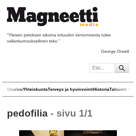
"Yleisen petoksen aikoina totuuden kertomisesta tulee
vallankumouksellinen teko."
George Orwell
Etusivu
Yhteiskunta
Terveys ja hyvinvointi
Historia
Talous
In Eng
pedofilia
- sivu 1/1