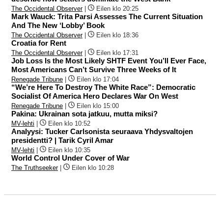
The Occidental Observer
|
Eilen klo 20:25
Mark Wauck: Trita Parsi Assesses The Current Situation
And The New ‘Lobby’ Book
The Occidental Observer
|
Eilen klo 18:36
Croatia for Rent
The Occidental Observer
|
Eilen klo 17:31
Job Loss Is the Most Likely SHTF Event You’ll Ever Face,
Most Americans Can’t Survive Three Weeks of It
Renegade Tribune
|
Eilen klo 17:04
“We’re Here To Destroy The White Race”: Democratic
Socialist Of America Hero Declares War On West
Renegade Tribune
|
Eilen klo 15:00
Pakina: Ukrainan sota jatkuu, mutta miksi?
MV-lehti
|
Eilen klo 10:52
Analyysi: Tucker Carlsonista seuraava Yhdysvaltojen
presidentti? | Tarik Cyril Amar
MV-lehti
|
Eilen klo 10:35
World Control Under Cover of War
The Truthseeker
|
Eilen klo 10:28