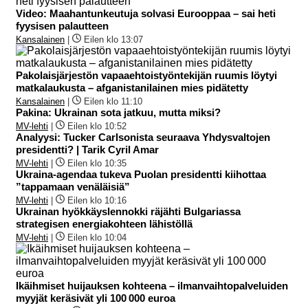
Video: Maahantunkeutuja solvasi Eurooppaa – sai heti
fyysisen palautteen
Kansalainen
|
Eilen klo 13:07
Pakolaisjärjestön vapaaehtoistyöntekijän ruumis löytyi
matkalaukusta – afganistanilainen mies pidätetty
Kansalainen
|
Eilen klo 11:10
Pakina: Ukrainan sota jatkuu, mutta miksi?
MV-lehti
|
Eilen klo 10:52
Analyysi: Tucker Carlsonista seuraava Yhdysvaltojen
presidentti? | Tarik Cyril Amar
MV-lehti
|
Eilen klo 10:35
Ukraina-agendaa tukeva Puolan presidentti kiihottaa
”tappamaan venäläisiä”
MV-lehti
|
Eilen klo 10:16
Ukrainan hyökkäyslennokki räjähti Bulgariassa
strategisen energiakohteen lähistöllä
MV-lehti
|
Eilen klo 10:04
Ikäihmiset huijauksen kohteena – ilmanvaihtopalveluiden
myyjät keräsivät yli 100 000 euroa