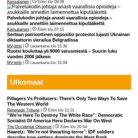
Kansalainen
|
Eilen klo 09:09
Palvelukodin johtaja anasti vaarallisia opioideja –
asukkaille annettiin laimennettua kipulääkettä
Kansalainen
|
Eilen klo 07:15
Serbian patrioottinen oppositio protestoi lujasti Ukrainan
diktaattorin vierailua Belgradissa
MV-lehti
|
Lauantaina klo 15:36
Ruotsi kouluttaa yli 9000 varusmiestä – Suurin luku
vuoden 2006 jälkeen
MV-lehti
|
Lauantaina klo 15:09
Ulkomaat
Pillagers Vs Producers: There’s Only Two Ways To Save
The Western World
Renegade Tribune
|
Eilen klo 21:01
“We’re Here To Destroy The White Race”: Democratic
Socialist Of America Hero Declares War On West
The Occidental Observer
|
Eilen klo 20:54
Haaretz: ‘We’re not thwarting terror’: IDF soldiers
describe how settlers dominate the West Bank