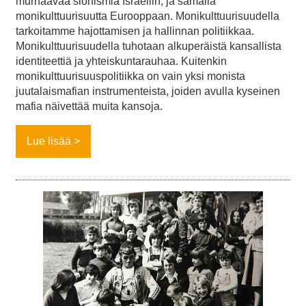
murhaavaa sionismia Israeliin, ja samalla
monikulttuurisuutta Eurooppaan. Monikulttuurisuudella
tarkoitamme hajottamisen ja hallinnan politiikkaa.
Monikulttuurisuudella tuhotaan alkuperäistä kansallista
identiteettiä ja yhteiskuntarauhaa. Kuitenkin
monikulttuurisuuspolitiikka on vain yksi monista
juutalaismafian instrumenteista, joiden avulla kyseinen
mafia näivettää muita kansoja.
Lue lisää