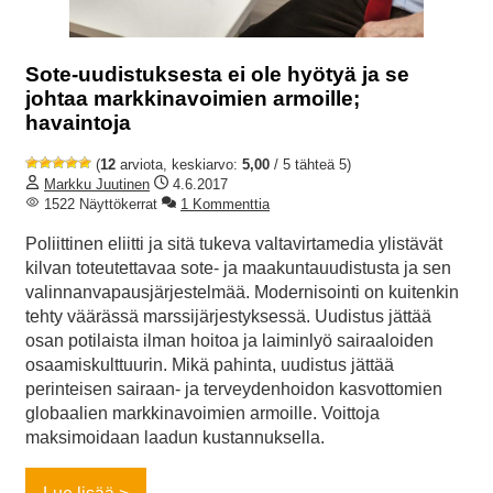
Sote-uudistuksesta ei ole hyötyä ja se
johtaa markkinavoimien armoille;
havaintoja
(
12
arviota, keskiarvo:
5,00
/ 5 tähteä 5)
Markku Juutinen
4.6.2017
1522 Näyttökerrat
1 Kommenttia
Poliittinen eliitti ja sitä tukeva valtavirtamedia ylistävät
kilvan toteutettavaa sote- ja maakuntauudistusta ja sen
valinnanvapausjärjestelmää. Modernisointi on kuitenkin
tehty väärässä marssijärjestyksessä. Uudistus jättää
osan potilaista ilman hoitoa ja laiminlyö sairaaloiden
osaamiskulttuurin. Mikä pahinta, uudistus jättää
perinteisen sairaan- ja terveydenhoidon kasvottomien
globaalien markkinavoimien armoille. Voittoja
maksimoidaan laadun kustannuksella.