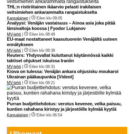
THL:n ristiriitainen ikäarvio pelasti irakilaisen
veitsimiehen ankarammalta rangaistukselta
Kansalainen
|
Eilen klo 09:05
Analyysi: Venäjän vastaisuus – Ainoa asia joka pitää
länsivaltoja koossa | Fyodor Lukjanov
MV-lehti
|
Eilen klo 08:49
EU-maat nostattaneet kaasutuonnin Venäjältä uuteen
ennätykseen
MV-lehti
|
Eilen klo 08:38
Reuters: Yhdysvallat kuluttanut käytännössä kaikki
taktiset ohjukset iskuissa Iraniin
MV-lehti
|
Eilen klo 08:31
Kiova on tulessa: Venäjän ankara ohjusisku moukaroi
Ukrainan pääkaupunkia [Videot]
MV-lehti
|
Eilen klo 08:21
Purran budjettiehdotus: verotus kevenee, velka paisuu,
kuntien rahahana kiristyy ja järjestöille kylmää kyytiä
Kansalainen
|
Eilen klo 06:54
Ulkomaat