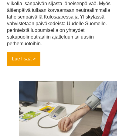
viikolla isänpäivän sijasta läheisenpäivää. Myös
äitienpäivä tullaan korvaamaan neutraalimmalla
läheisenpäivällä Kulosaaressa ja Yliskylässä,
vahvistetaan päiväkodeista Uudelle Suomelle.
perinteistä luopumisella on yhteydet
sukupuolineutraaliin ajatteluun tai uusiin
perhemuotoihin.
Lue lisää