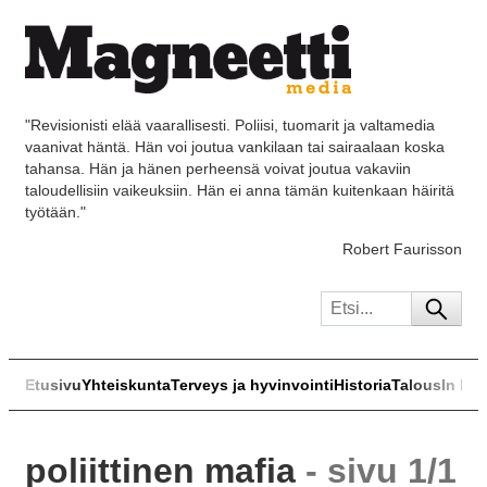
"Revisionisti elää vaarallisesti. Poliisi, tuomarit ja valtamedia
vaanivat häntä. Hän voi joutua vankilaan tai sairaalaan koska
tahansa. Hän ja hänen perheensä voivat joutua vakaviin
taloudellisiin vaikeuksiin. Hän ei anna tämän kuitenkaan häiritä
työtään."
Robert Faurisson
Etusivu
Yhteiskunta
Terveys ja hyvinvointi
Historia
Talous
In Eng
poliittinen mafia
- sivu 1/1