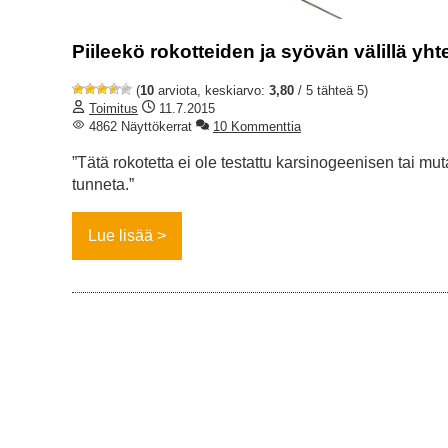
Piileekö rokotteiden ja syövän välillä yh
(
10
arviota, keskiarvo:
3,80
/ 5 tähteä 5)
Toimitus
11.7.2015
4862 Näyttökerrat
10 Kommenttia
”Tätä rokotetta ei ole testattu karsinogeenisen tai m
tunneta.”
Lue lisää