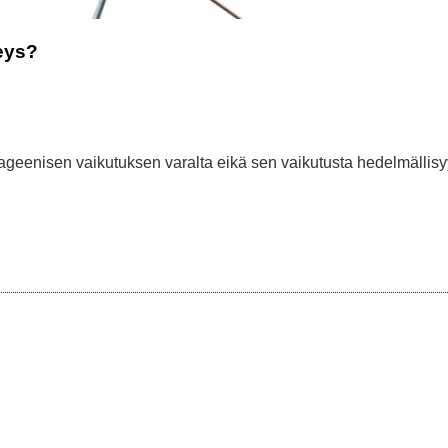
teys?
utageenisen vaikutuksen varalta eikä sen vaikutusta hedelmällis