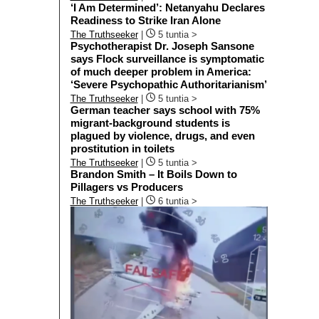
‘I Am Determined’: Netanyahu Declares
Readiness to Strike Iran Alone
The Truthseeker
|
5 tuntia >
Psychotherapist Dr. Joseph Sansone
says Flock surveillance is symptomatic
of much deeper problem in America:
‘Severe Psychopathic Authoritarianism’
The Truthseeker
|
5 tuntia >
German teacher says school with 75%
migrant-background students is
plagued by violence, drugs, and even
prostitution in toilets
The Truthseeker
|
5 tuntia >
Brandon Smith – It Boils Down to
Pillagers vs Producers
The Truthseeker
|
6 tuntia >