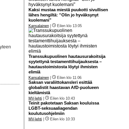
Kaksi mustaa miestä puukotti sivullisen
lähes hengiltä: “Olin jo hyväksynyt
kuolemani”
Kansalainen
|
Eilen klo 13:05
yyteen
Transsukupuolinen hautausurakoitsija
syytettynä testamenttihuijauksesta –
hautaustoimistosta löytyi ihmisten
elimiä
Kansalainen
|
Eilen klo 11:06
Saksan varaliittokansleri esittää
globalistit haastavan AfD-puolueen
kieltämistä
MV-lehti
|
Eilen klo 10:43
Teinit pakotetaan Saksan kouluissa
LGBT-seksuaaliagendan
koulutusohjelmiin
MV-lehti
|
Eilen klo 10:33