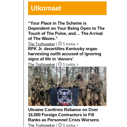
Ulkomaat
“Your Place in The Scheme is
Dependent on Your Being Open to The
Touch of The Pulse, and… The Arrival
of The Waves.”
The Truthseeker
|
5 tuntia >
RFK Jr. decertifies Kentucky organ
harvesting outfit accused of ignoring
signs of life in ‘donors’
The Truthseeker
|
5 tuntia >
Ukraine Confirms Reliance on Over
16,000 Foreign Contractors to Fill
Ranks as Personnel Crisis Worsens
The Truthseeker
|
5 tuntia >