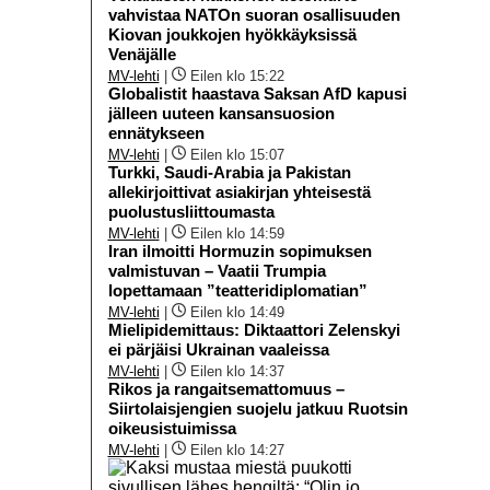
vahvistaa NATOn suoran osallisuuden
Kiovan joukkojen hyökkäyksissä
Venäjälle
MV-lehti
|
Eilen klo 15:22
Globalistit haastava Saksan AfD kapusi
jälleen uuteen kansansuosion
ennätykseen
MV-lehti
|
Eilen klo 15:07
Turkki, Saudi-Arabia ja Pakistan
allekirjoittivat asiakirjan yhteisestä
puolustusliittoumasta
MV-lehti
|
Eilen klo 14:59
Iran ilmoitti Hormuzin sopimuksen
valmistuvan – Vaatii Trumpia
lopettamaan ”teatteridiplomatian”
MV-lehti
|
Eilen klo 14:49
Mielipidemittaus: Diktaattori Zelenskyi
ei pärjäisi Ukrainan vaaleissa
MV-lehti
|
Eilen klo 14:37
Rikos ja rangaitsemattomuus –
Siirtolaisjengien suojelu jatkuu Ruotsin
oikeusistuimissa
MV-lehti
|
Eilen klo 14:27