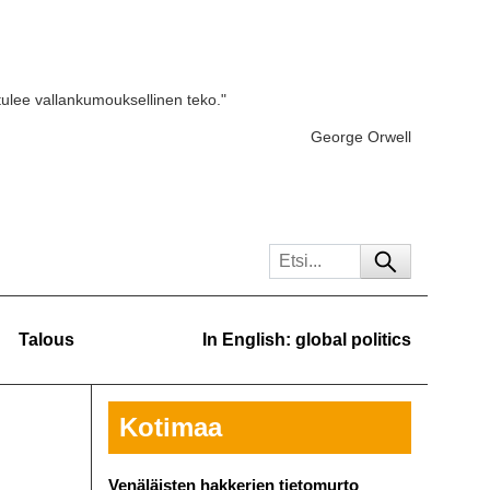
tulee vallankumouksellinen teko."
George Orwell
Talous
In English: global politics
Kotimaa
Venäläisten hakkerien tietomurto