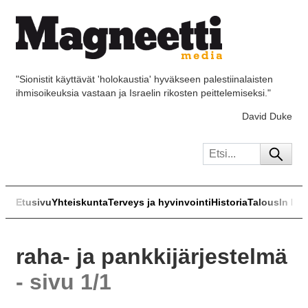
"Sionistit käyttävät 'holokaustia' hyväkseen palestiinalaisten
ihmisoikeuksia vastaan ja Israelin rikosten peittelemiseksi."
David Duke
Etusivu
Yhteiskunta
Terveys ja hyvinvointi
Historia
Talous
In Eng
raha- ja pankkijärjestelmä
- sivu 1/1