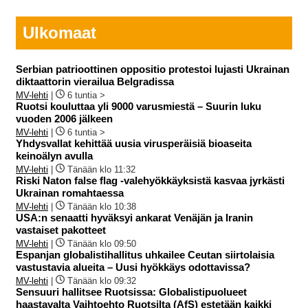
Ulkomaat
Serbian patrioottinen oppositio protestoi lujasti Ukrainan
diktaattorin vierailua Belgradissa
MV-lehti
|
6 tuntia >
Ruotsi kouluttaa yli 9000 varusmiestä – Suurin luku
vuoden 2006 jälkeen
MV-lehti
|
6 tuntia >
Yhdysvallat kehittää uusia virusperäisiä bioaseita
keinoälyn avulla
MV-lehti
|
Tänään klo 11:32
Riski Naton false flag -valehyökkäyksistä kasvaa jyrkästi
Ukrainan romahtaessa
MV-lehti
|
Tänään klo 10:38
USA:n senaatti hyväksyi ankarat Venäjän ja Iranin
vastaiset pakotteet
MV-lehti
|
Tänään klo 09:50
Espanjan globalistihallitus uhkailee Ceutan siirtolaisia
vastustavia alueita – Uusi hyökkäys odottavissa?
MV-lehti
|
Tänään klo 09:32
Sensuuri hallitsee Ruotsissa: Globalistipuolueet
haastavalta Vaihtoehto Ruotsilta (AfS) estetään kaikki