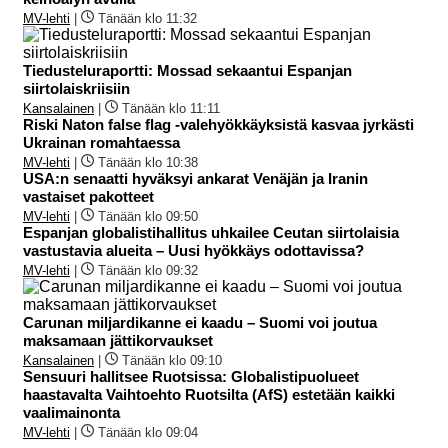
MV-lehti
|
Tänään klo 11:32
Tiedusteluraportti: Mossad sekaantui Espanjan
siirtolaiskriisiin
Kansalainen
|
Tänään klo 11:11
Riski Naton false flag -valehyökkäyksistä kasvaa jyrkästi
Ukrainan romahtaessa
MV-lehti
|
Tänään klo 10:38
USA:n senaatti hyväksyi ankarat Venäjän ja Iranin
vastaiset pakotteet
MV-lehti
|
Tänään klo 09:50
Espanjan globalistihallitus uhkailee Ceutan siirtolaisia
vastustavia alueita – Uusi hyökkäys odottavissa?
MV-lehti
|
Tänään klo 09:32
Carunan miljardikanne ei kaadu – Suomi voi joutua
maksamaan jättikorvaukset
Kansalainen
|
Tänään klo 09:10
Sensuuri hallitsee Ruotsissa: Globalistipuolueet
haastavalta Vaihtoehto Ruotsilta (AfS) estetään kaikki
vaalimainonta
MV-lehti
|
Tänään klo 09:04