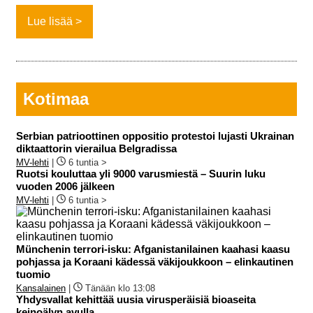
Lue lisää
Kotimaa
Serbian patrioottinen oppositio protestoi lujasti Ukrainan
diktaattorin vierailua Belgradissa
MV-lehti
|
6 tuntia >
Ruotsi kouluttaa yli 9000 varusmiestä – Suurin luku
vuoden 2006 jälkeen
MV-lehti
|
6 tuntia >
Münchenin terrori-isku: Afganistanilainen kaahasi kaasu
pohjassa ja Koraani kädessä väkijoukkoon – elinkautinen
tuomio
Kansalainen
|
Tänään klo 13:08
Yhdysvallat kehittää uusia virusperäisiä bioaseita
keinoälyn avulla