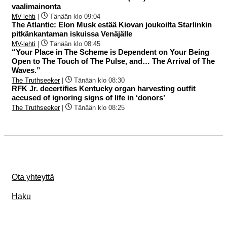
vaalimainonta
MV-lehti
|
Tänään klo 09:04
The Atlantic: Elon Musk estää Kiovan joukoilta Starlinkin
pitkänkantaman iskuissa Venäjälle
MV-lehti
|
Tänään klo 08:45
“Your Place in The Scheme is Dependent on Your Being
Open to The Touch of The Pulse, and… The Arrival of The
Waves.”
The Truthseeker
|
Tänään klo 08:30
RFK Jr. decertifies Kentucky organ harvesting outfit
accused of ignoring signs of life in ‘donors’
The Truthseeker
|
Tänään klo 08:25
Ota yhteyttä
Haku