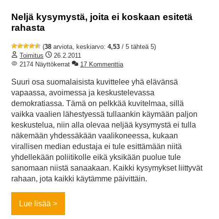
Neljä kysymystä, joita ei koskaan esitetä
rahasta
(
38
arviota, keskiarvo:
4,53
/ 5 tähteä 5)
Toimitus
26.2.2011
2174 Näyttökerrat
17 Kommenttia
Suuri osa suomalaisista kuvittelee yhä elävänsä
vapaassa, avoimessa ja keskustelevassa
demokratiassa. Tämä on pelkkää kuvitelmaa, sillä
vaikka vaalien lähestyessä tullaankin käymään paljon
keskustelua, niin alla olevaa neljää kysymystä ei tulla
näkemään yhdessäkään vaalikoneessa, kukaan
virallisen median edustaja ei tule esittämään niitä
yhdellekään poliitikolle eikä yksikään puolue tule
sanomaan niistä sanaakaan. Kaikki kysymykset liittyvät
rahaan, jota kaikki käytämme päivittäin.
Lue lisää