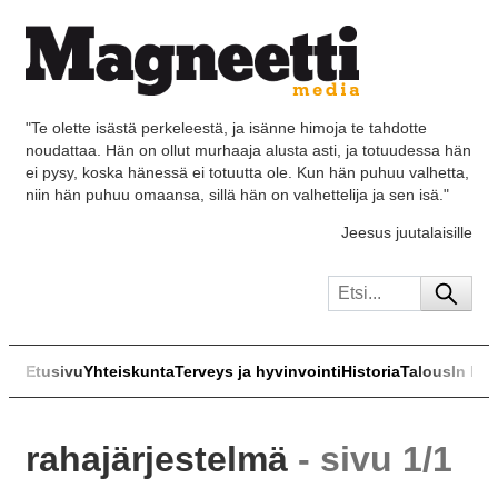
"Te olette isästä perkeleestä, ja isänne himoja te tahdotte
noudattaa. Hän on ollut murhaaja alusta asti, ja totuudessa hän
ei pysy, koska hänessä ei totuutta ole. Kun hän puhuu valhetta,
niin hän puhuu omaansa, sillä hän on valhettelija ja sen isä."
Jeesus juutalaisille
Etusivu
Yhteiskunta
Terveys ja hyvinvointi
Historia
Talous
In Eng
rahajärjestelmä
- sivu 1/1