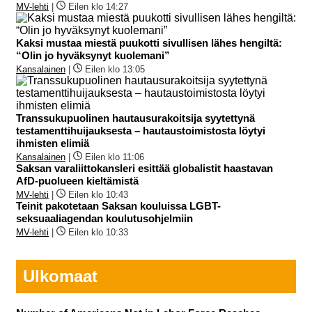
MV-lehti
|
Eilen klo 14:27
Kaksi mustaa miestä puukotti sivullisen lähes hengiltä:
“Olin jo hyväksynyt kuolemani”
Kansalainen
|
Eilen klo 13:05
Transsukupuolinen hautausurakoitsija syytettynä
testamenttihuijauksesta – hautaustoimistosta löytyi
ihmisten elimiä
Kansalainen
|
Eilen klo 11:06
Saksan varaliittokansleri esittää globalistit haastavan
AfD-puolueen kieltämistä
MV-lehti
|
Eilen klo 10:43
Teinit pakotetaan Saksan kouluissa LGBT-
seksuaaliagendan koulutusohjelmiin
MV-lehti
|
Eilen klo 10:33
Ulkomaat