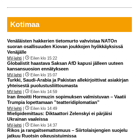
Kotimaa
Venäläisten hakkerien tietomurto vahvistaa NATOn
suoran osallisuuden Kiovan joukkojen hyökkäyksissä
Venäjälle
MV-lehti
|
Eilen klo 15:22
Globalistit haastava Saksan AfD kapusi jälleen uuteen
kansansuosion ennätykseen
MV-lehti
|
Eilen klo 15:07
Turkki, Saudi-Arabia ja Pakistan allekirjoittivat asiakirjan
yhteisestä puolustusliittoumasta
MV-lehti
|
Eilen klo 14:59
Iran ilmoitti Hormuzin sopimuksen valmistuvan – Vaatii
Trumpia lopettamaan ”teatteridiplomatian”
MV-lehti
|
Eilen klo 14:49
Mielipidemittaus: Diktaattori Zelenskyi ei pärjäisi
Ukrainan vaaleissa
MV-lehti
|
Eilen klo 14:37
Rikos ja rangaitsemattomuus – Siirtolaisjengien suojelu
jatkuu Ruotsin oikeusistuimissa