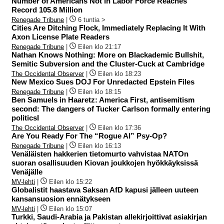
Number of Americans Not in Labor Force Reaches
Record 105.8 Million
Renegade Tribune
|
6 tuntia >
Cities Are Ditching Flock, Immediately Replacing It With
Axon License Plate Readers
Renegade Tribune
|
Eilen klo 21:17
Nathan Knows Nothing: More on Blackademic Bullshit,
Semitic Subversion and the Cluster-Cuck at Cambridge
The Occidental Observer
|
Eilen klo 18:23
New Mexico Sues DOJ For Unredacted Epstein Files
Renegade Tribune
|
Eilen klo 18:15
Ben Samuels in Haaretz: America First, antisemitism
second: The dangers of Tucker Carlson formally entering
politicsI
The Occidental Observer
|
Eilen klo 17:36
Are You Ready For The “Rogue AI” Psy-Op?
Renegade Tribune
|
Eilen klo 16:13
Venäläisten hakkerien tietomurto vahvistaa NATOn
suoran osallisuuden Kiovan joukkojen hyökkäyksissä
Venäjälle
MV-lehti
|
Eilen klo 15:22
Globalistit haastava Saksan AfD kapusi jälleen uuteen
kansansuosion ennätykseen
MV-lehti
|
Eilen klo 15:07
Turkki, Saudi-Arabia ja Pakistan allekirjoittivat asiakirjan