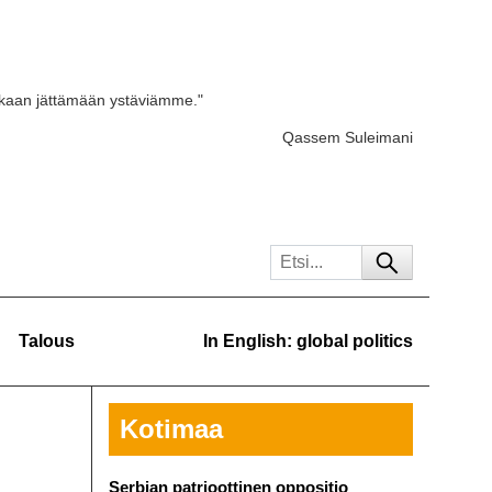
skaan jättämään ystäviämme."
Qassem Suleimani
Talous
In English: global politics
Kotimaa
Serbian patrioottinen oppositio