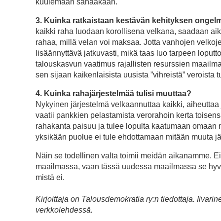
kuulemaan sanaakaan.
3. Kuinka ratkaistaan kestävän kehityksen ongelm
kaikki raha luodaan korollisena velkana, saadaan a
rahaa, millä velan voi maksaa. Jotta vanhojen velkoj
lisäännyttävä jatkuvasti, mikä taas luo tarpeen lopu
talouskasvun vaatimus rajallisten resurssien maail
sen sijaan kaikenlaisista uusista ”vihreistä” veroista
4. Kuinka rahajärjestelmää tulisi muuttaa?
Nykyinen järjestelmä velkaannuttaa kaikki, aiheutta
vaatii pankkien pelastamista verorahoin kerta toise
rahakanta paisuu ja tulee lopulta kaatumaan omaan 
yksikään puolue ei tule ehdottamaan mitään muuta jär
Näin se todellinen valta toimii meidän aikanamme. Ei
maailmassa, vaan tässä uudessa maailmassa se hyvin
mistä ei.
Kirjoittaja on Talousdemokratia ry:n tiedottaja. Ii
verkkolehdessä.