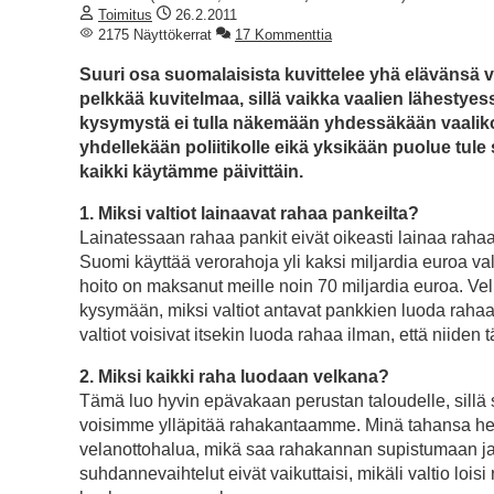
Toimitus
26.2.2011
2175 Näyttökerrat
17 Kommenttia
Suuri osa suomalaisista kuvittelee yhä elävänsä
pelkkää kuvitelmaa, sillä vaikka vaalien lähestyes
kysymystä ei tulla näkemään yhdessäkään vaalikon
yhdellekään poliitikolle eikä yksikään puolue tule
kaikki käytämme päivittäin.
1. Miksi valtiot lainaavat rahaa pankeilta?
Lainatessaan rahaa pankit eivät oikeasti lainaa rahaa
Suomi käyttää verorahoja yli kaksi miljardia euroa 
hoito on maksanut meille noin 70 miljardia euroa. Ve
kysymään, miksi valtiot antavat pankkien luoda rahaa 
valtiot voisivat itsekin luoda rahaa ilman, että niide
2. Miksi kaikki raha luodaan velkana?
Tämä luo hyvin epävakaan perustan taloudelle, sillä 
voisimme ylläpitää rahakantaamme. Minä tahansa hetk
velanottohalua, mikä saa rahakannan supistumaan j
suhdannevaihtelut eivät vaikuttaisi, mikäli valtio lois