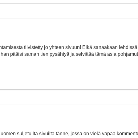
amisesta tiivistetty jo yhteen sivuun! Eikä sanaakaan lehdissä
anhan pitäisi saman tien pysähtyä ja selvittää tämä asia pohjamut
 Suomen suljetuilta sivuilta tänne, jossa on vielä vapaa kommento