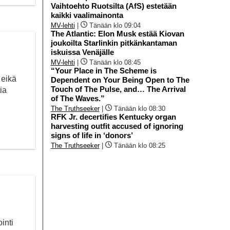
Vaihtoehto Ruotsilta (AfS) estetään
kaikki vaalimainonta
MV-lehti
|
Tänään klo 09:04
The Atlantic: Elon Musk estää Kiovan
joukoilta Starlinkin pitkänkantaman
iskuissa Venäjälle
MV-lehti
|
Tänään klo 08:45
“Your Place in The Scheme is
 eikä
Dependent on Your Being Open to The
Touch of The Pulse, and… The Arrival
ia
of The Waves.”
The Truthseeker
|
Tänään klo 08:30
RFK Jr. decertifies Kentucky organ
harvesting outfit accused of ignoring
signs of life in ‘donors’
The Truthseeker
|
Tänään klo 08:25
inti