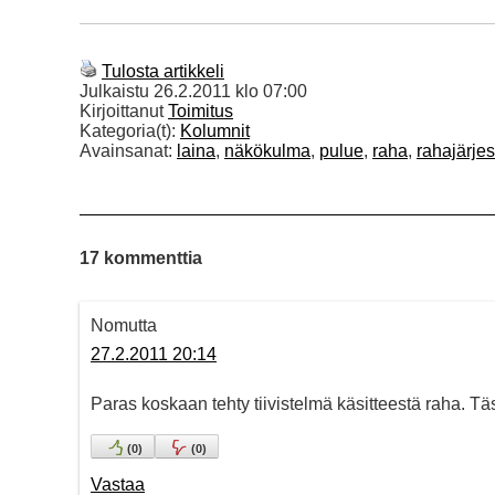
Tulosta artikkeli
Julkaistu
26.2.2011 klo 07:00
Kirjoittanut
Toimitus
Kategoria(t):
Kolumnit
Avainsanat:
laina
,
näkökulma
,
pulue
,
raha
,
rahajärje
17 kommenttia
Nomutta
27.2.2011 20:14
Paras koskaan tehty tiivistelmä käsitteestä raha. Täs
(
0
)
(
0
)
Vastaa