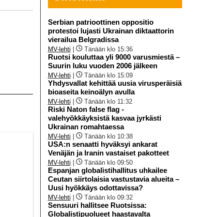
Serbian patrioottinen oppositio
protestoi lujasti Ukrainan diktaattorin
vierailua Belgradissa
MV-lehti
|
Tänään klo 15:36
Ruotsi kouluttaa yli 9000 varusmiestä –
Suurin luku vuoden 2006 jälkeen
MV-lehti
|
Tänään klo 15:09
Yhdysvallat kehittää uusia virusperäisiä
bioaseita keinoälyn avulla
MV-lehti
|
Tänään klo 11:32
Riski Naton false flag -
valehyökkäyksistä kasvaa jyrkästi
Ukrainan romahtaessa
MV-lehti
|
Tänään klo 10:38
USA:n senaatti hyväksyi ankarat
Venäjän ja Iranin vastaiset pakotteet
MV-lehti
|
Tänään klo 09:50
Espanjan globalistihallitus uhkailee
Ceutan siirtolaisia vastustavia alueita –
Uusi hyökkäys odottavissa?
MV-lehti
|
Tänään klo 09:32
Sensuuri hallitsee Ruotsissa:
Globalistipuolueet haastavalta