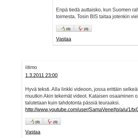
Enpä tiedä auttaisko, kun Suomen rah
toimesta. Tosin BIS taitaa jotenkin vie
(
0
)
(
0
)
Vastaa
iitimo
1.3.2011 23:00
Hyvä teksti. Alla linkki videoon, jossa erittäin selk
muutkin Akin tekemät videot. Kataisen osaaminen on 
talutetaan kuin tahdotonta pässiä teuraaksi.
http://www.youtube.com/user/SamaVene#p/a/u/1/tx
(
0
)
(
0
)
Vastaa