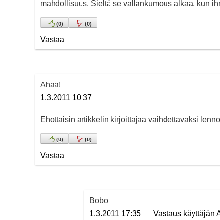
mahdollisuus. Sieltä se vallankumous alkaa, kun ih
(
0
)
(
0
)
Vastaa
Ahaa!
1.3.2011 10:37
Ehottaisin artikkelin kirjoittajaa vaihdettavaksi lenn
(
0
)
(
0
)
Vastaa
Bobo
1.3.2011 17:35
Vastaus käyttäjän 