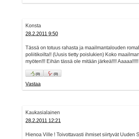
Konsta
28.2.2011 9:50
Tässä on totuus rahasta ja maailmantalouden romaht
poliitikoilta!! (Uusis tietty poislukien) Koko maailm
myöten!!! Eihän tässä ole mitään järkeä!!!! Aaaaa!!!!!
(
0
)
(
0
)
Vastaa
Kaukasialainen
28.2.2011 12:21
Hienoa Ville ! Toivottavasti ihmiset siirtyvät Uuden