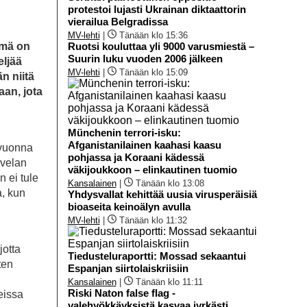
protestoi lujasti Ukrainan diktaattorin
vierailua Belgradissa
MV-lehti
|
Tänään klo 15:36
ämä on
Ruotsi kouluttaa yli 9000 varusmiestä –
Suurin luku vuoden 2006 jälkeen
eljää
MV-lehti
|
Tänään klo 15:09
n niitä
aan, jota
Münchenin terrori-isku:
Afganistanilainen kaahasi kaasu
 vuonna
pohjassa ja Koraani kädessä
nvelan
väkijoukkoon – elinkautinen tuomio
 ei tule
Kansalainen
|
Tänään klo 13:08
a, kun
Yhdysvallat kehittää uusia virusperäisiä
bioaseita keinoälyn avulla
MV-lehti
|
Tänään klo 11:32
jotta
Tiedusteluraportti: Mossad sekaantui
ten
Espanjan siirtolaiskriisiin
Kansalainen
|
Tänään klo 11:11
Riski Naton false flag -
leissa
valehyökkäyksistä kasvaa jyrkästi