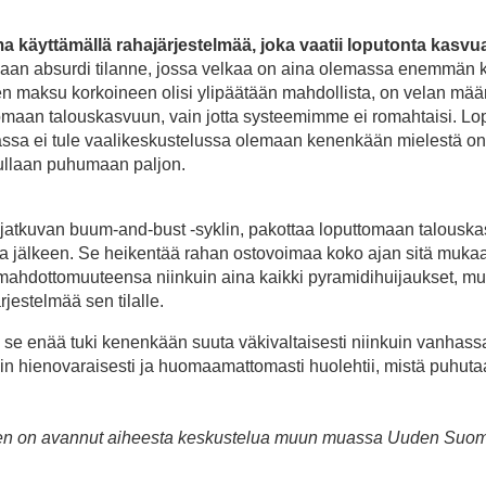
a käyttämällä rahajärjestelmää, joka vaatii loputonta kasvu
ikaan absurdi tilanne, jossa velkaa on aina olemassa enemmän 
en maksu korkoineen olisi ylipäätään mahdollista, on velan mää
ttomaan talouskasvuun, vain jotta systeemimme ei romahtaisi. L
massa ei tule vaalikeskustelussa olemaan kenenkään mielestä o
 tullaan puhumaan paljon.
a jatkuvan buum-and-bust -syklin, pakottaa loputtomaan talousk
nsa jälkeen. Se heikentää rahan ostovoimaa koko ajan sitä muka
mahdottomuuteensa niinkuin aina kaikki pyramidihuijaukset, mu
jestelmää sen tilalle.
 se enää tuki kenenkään suuta väkivaltaisesti niinkuin vanhass
 hienovaraisesti ja huomaamattomasti huolehtii, mistä puhuta
varinen on avannut aiheesta keskustelua muun muassa Uuden Suo