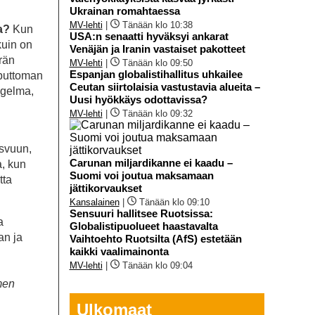
Ukrainan romahtaessa
MV-lehti
|
Tänään klo 10:38
a?
Kun
USA:n senaatti hyväksyi ankarat
kuin on
Venäjän ja Iranin vastaiset pakotteet
rän
MV-lehti
|
Tänään klo 09:50
Espanjan globalistihallitus uhkailee
oputtoman
Ceutan siirtolaisia vastustavia alueita –
ngelma,
Uusi hyökkäys odottavissa?
MV-lehti
|
Tänään klo 09:32
asvuun,
Carunan miljardikanne ei kaadu –
a, kun
Suomi voi joutua maksamaan
tta
jättikorvaukset
Kansalainen
|
Tänään klo 09:10
Sensuuri hallitsee Ruotsissa:
a
Globalistipuolueet haastavalta
an ja
Vaihtoehto Ruotsilta (AfS) estetään
kaikki vaalimainonta
MV-lehti
|
Tänään klo 09:04
men
Ulkomaat