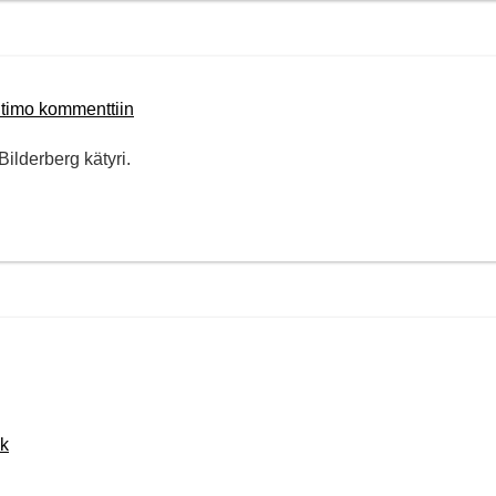
itimo kommenttiin
ilderberg kätyri.
ck