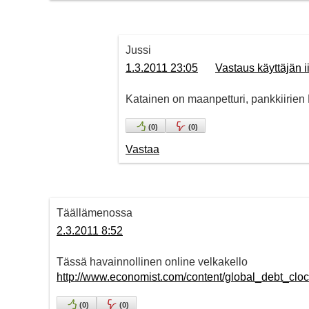
Jussi
1.3.2011 23:05
Vastaus käyttäjän i
Katainen on maanpetturi, pankkiirien B
(
0
)
(
0
)
Vastaa
Täällämenossa
2.3.2011 8:52
Tässä havainnollinen online velkakello
http://www.economist.com/content/global_debt_clo
(
0
)
(
0
)