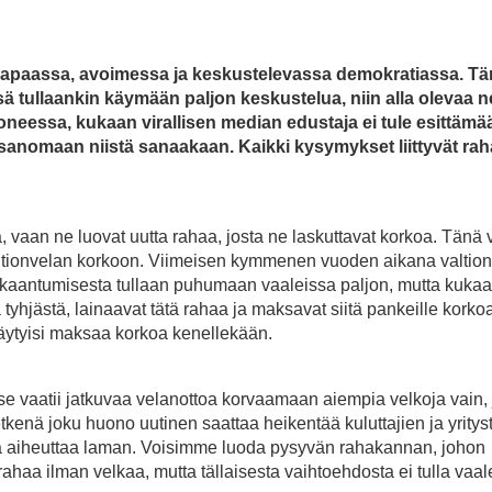
 vapaassa, avoimessa ja keskustelevassa demokratiassa. T
sä tullaankin käymään paljon keskustelua, niin alla olevaa n
eessa, kukaan virallisen median edustaja ei tule esittämää
 sanomaan niistä sanaakaan. Kaikki kysymykset liittyvät rah
, vaan ne luovat uutta rahaa, josta ne laskuttavat korkoa. Tänä
valtionvelan korkoon. Viimeisen kymmenen vuoden aikana valtio
lkaantumisesta tullaan puhumaan vaaleissa paljon, mutta kukaan
tyhjästä, lainaavat tätä rahaa ja maksavat siitä pankeille korko
n täytyisi maksaa korkoa kenellekään.
se vaatii jatkuvaa velanottoa korvaamaan aiempia velkoja vain, 
enä joku huono uutinen saattaa heikentää kuluttajien ja yritys
a aiheuttaa laman. Voisimme luoda pysyvän rahakannan, johon
i rahaa ilman velkaa, mutta tällaisesta vaihtoehdosta ei tulla vaa