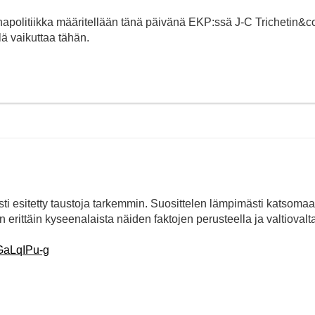
apolitiikka määritellään tänä päivänä EKP:ssä J-C Trichetin&c
lä vaikuttaa tähän.
eästi esitetty taustoja tarkemmin. Suosittelen lämpimästi katsoma
erittäin kyseenalaista näiden faktojen perusteella ja valtiovalt
GaLqIPu-g