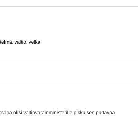
stelmä
,
valtio
,
velka
säpä olisi valtiovarainministerille pikkuisen purtavaa.