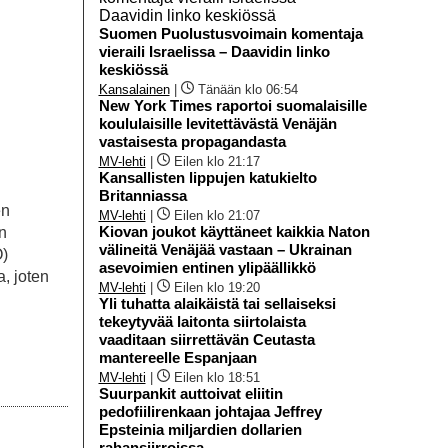
Suomen Puolustusvoimain komentaja
vieraili Israelissa – Daavidin linko
keskiössä
Kansalainen
|
Tänään klo 06:54
New York Times raportoi suomalaisille
koululaisille levitettävästä Venäjän
vastaisesta propagandasta
MV-lehti
|
Eilen klo 21:17
Kansallisten lippujen katukielto
Britanniassa
en
MV-lehti
|
Eilen klo 21:07
Kiovan joukot käyttäneet kaikkia Naton
n
välineitä Venäjää vastaan – Ukrainan
O)
asevoimien entinen ylipäällikkö
, joten
MV-lehti
|
Eilen klo 19:20
Yli tuhatta alaikäistä tai sellaiseksi
tekeytyvää laitonta siirtolaista
vaaditaan siirrettävän Ceutasta
mantereelle Espanjaan
MV-lehti
|
Eilen klo 18:51
Suurpankit auttoivat eliitin
pedofiilirenkaan johtajaa Jeffrey
Epsteinia miljardien dollarien
rahansiirroissa