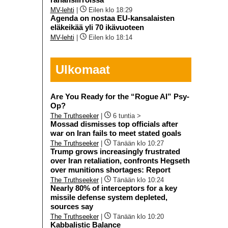
MV-lehti
|
Eilen klo 18:29
Agenda on nostaa EU-kansalaisten
eläkeikää yli 70 ikävuoteen
MV-lehti
|
Eilen klo 18:14
Ulkomaat
Are You Ready for the “Rogue AI” Psy-
Op?
The Truthseeker
|
6 tuntia >
Mossad dismisses top officials after
war on Iran fails to meet stated goals
The Truthseeker
|
Tänään klo 10:27
Trump grows increasingly frustrated
over Iran retaliation, confronts Hegseth
over munitions shortages: Report
The Truthseeker
|
Tänään klo 10:24
Nearly 80% of interceptors for a key
missile defense system depleted,
sources say
The Truthseeker
|
Tänään klo 10:20
Kabbalistic Balance