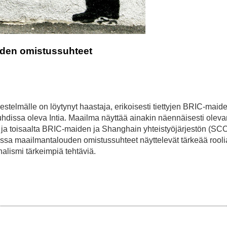
uden omistussuhteet
stelmälle on löytynyt haastaja, erikoisesti tiettyjen BRIC-maid
uhdissa oleva Intia. Maailma näyttää ainakin näennäisesti oleva
n ja toisaalta BRIC-maiden ja Shanghain yhteistyöjärjestön (SC
sa maailmantalouden omistussuhteet näyttelevät tärkeää roolia
alismi tärkeimpiä tehtäviä.