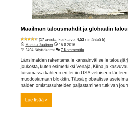
Maailman talousmahdit ja globaalin talo
(
17
arviota, keskiarvo:
4,53
/ 5 tähteä 5)
Markku Juutinen
15.8.2016
2494 Näyttökerrat
7 Kommenttia
Länsimaiden rakentamalle kansainväliselle talousjärje
joukosta, kuten esimerkiksi Venäjä, Kiina ja kasvuva
luisumassa kahteen eri leiriin USA vetoiseen läntee
muodostamaan blokkiin. Tässä globaalissa asetelmas
näiden omistussuhteiden paljastaminen tutkivan journ
Lue lisää