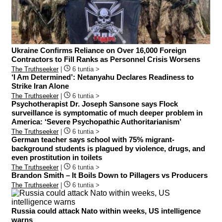
Ukraine Confirms Reliance on Over 16,000 Foreign
Contractors to Fill Ranks as Personnel Crisis Worsens
The Truthseeker
|
6 tuntia >
‘I Am Determined’: Netanyahu Declares Readiness to
Strike Iran Alone
The Truthseeker
|
6 tuntia >
Psychotherapist Dr. Joseph Sansone says Flock
surveillance is symptomatic of much deeper problem in
America: ‘Severe Psychopathic Authoritarianism’
The Truthseeker
|
6 tuntia >
German teacher says school with 75% migrant-
background students is plagued by violence, drugs, and
even prostitution in toilets
The Truthseeker
|
6 tuntia >
Brandon Smith – It Boils Down to Pillagers vs Producers
The Truthseeker
|
6 tuntia >
Russia could attack Nato within weeks, US intelligence
warns