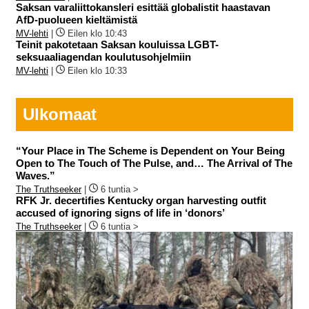
Saksan varaliittokansleri esittää globalistit haastavan
AfD-puolueen kieltämistä
MV-lehti
|
Eilen klo 10:43
Teinit pakotetaan Saksan kouluissa LGBT-
seksuaaliagendan koulutusohjelmiin
MV-lehti
|
Eilen klo 10:33
Ulkomaat
“Your Place in The Scheme is Dependent on Your Being
Open to The Touch of The Pulse, and… The Arrival of The
Waves.”
The Truthseeker
|
6 tuntia >
RFK Jr. decertifies Kentucky organ harvesting outfit
accused of ignoring signs of life in ‘donors’
The Truthseeker
|
6 tuntia >