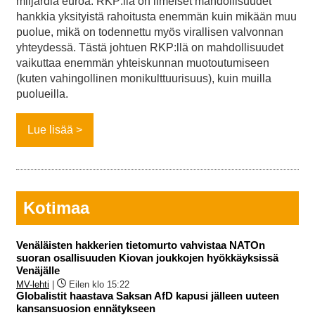
miljardia euroa. RKP:llä on ilmeiset mahdollisuudet
hankkia yksityistä rahoitusta enemmän kuin mikään muu
puolue, mikä on todennettu myös virallisen valvonnan
yhteydessä. Tästä johtuen RKP:llä on mahdollisuudet
vaikuttaa enemmän yhteiskunnan muotoutumiseen
(kuten vahingollinen monikulttuurisuus), kuin muilla
puolueilla.
Lue lisää
Kotimaa
Venäläisten hakkerien tietomurto vahvistaa NATOn
suoran osallisuuden Kiovan joukkojen hyökkäyksissä
Venäjälle
MV-lehti
|
Eilen klo 15:22
Globalistit haastava Saksan AfD kapusi jälleen uuteen
kansansuosion ennätykseen