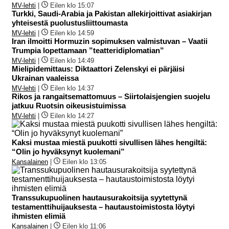
MV-lehti
|
Eilen klo 15:07
Turkki, Saudi-Arabia ja Pakistan allekirjoittivat asiakirjan
yhteisestä puolustusliittoumasta
MV-lehti
|
Eilen klo 14:59
Iran ilmoitti Hormuzin sopimuksen valmistuvan – Vaatii
Trumpia lopettamaan ”teatteridiplomatian”
MV-lehti
|
Eilen klo 14:49
Mielipidemittaus: Diktaattori Zelenskyi ei pärjäisi
Ukrainan vaaleissa
MV-lehti
|
Eilen klo 14:37
Rikos ja rangaitsemattomuus – Siirtolaisjengien suojelu
jatkuu Ruotsin oikeusistuimissa
MV-lehti
|
Eilen klo 14:27
Kaksi mustaa miestä puukotti sivullisen lähes hengiltä:
“Olin jo hyväksynyt kuolemani”
Kansalainen
|
Eilen klo 13:05
Transsukupuolinen hautausurakoitsija syytettynä
testamenttihuijauksesta – hautaustoimistosta löytyi
ihmisten elimiä
Kansalainen
|
Eilen klo 11:06