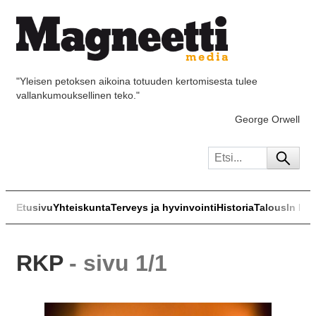
"Yleisen petoksen aikoina totuuden kertomisesta tulee
vallankumouksellinen teko."
George Orwell
Etusivu
Yhteiskunta
Terveys ja hyvinvointi
Historia
Talous
In Eng
RKP
- sivu 1/1