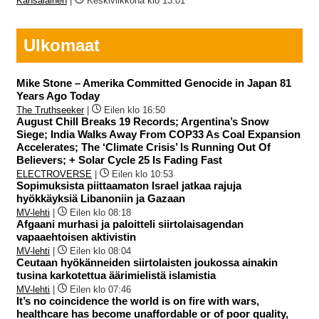
Kansalainen
|
Keskiviikkona klo 13:01
Ulkomaat
Mike Stone – Amerika Committed Genocide in Japan 81
Years Ago Today
The Truthseeker
|
Eilen klo 16:50
August Chill Breaks 19 Records; Argentina’s Snow
Siege; India Walks Away From COP33 As Coal Expansion
Accelerates; The ‘Climate Crisis’ Is Running Out Of
Believers; + Solar Cycle 25 Is Fading Fast
ELECTROVERSE
|
Eilen klo 10:53
Sopimuksista piittaamaton Israel jatkaa rajuja
hyökkäyksiä Libanoniin ja Gazaan
MV-lehti
|
Eilen klo 08:18
Afgaani murhasi ja paloitteli siirtolaisagendan
vapaaehtoisen aktivistin
MV-lehti
|
Eilen klo 08:04
Ceutaan hyökänneiden siirtolaisten joukossa ainakin
tusina karkotettua äärimielistä islamistia
MV-lehti
|
Eilen klo 07:46
It’s no coincidence the world is on fire with wars,
healthcare has become unaffordable or of poor quality,