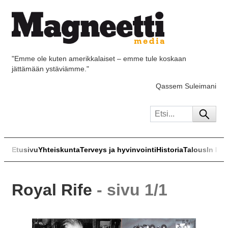
"Emme ole kuten amerikkalaiset – emme tule koskaan
jättämään ystäviämme."
Qassem Suleimani
Etusivu
Yhteiskunta
Terveys ja hyvinvointi
Historia
Talous
In Eng
Royal Rife
- sivu 1/1