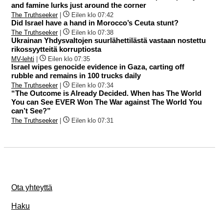
and famine lurks just around the corner
The Truthseeker
|
Eilen klo 07:42
Did Israel have a hand in Morocco’s Ceuta stunt?
The Truthseeker
|
Eilen klo 07:38
Ukrainan Yhdysvaltojen suurlähettilästä vastaan nostettu
rikossyytteitä korruptiosta
MV-lehti
|
Eilen klo 07:35
Israel wipes genocide evidence in Gaza, carting off
rubble and remains in 100 trucks daily
The Truthseeker
|
Eilen klo 07:34
“The Outcome is Already Decided. When has The World
You can See EVER Won The War against The World You
can’t See?”
The Truthseeker
|
Eilen klo 07:31
Ota yhteyttä
Haku