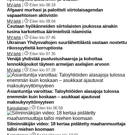
MV-lehti
|
Eilen klo 08:18
Afgaani murhasi ja paloitteli siirtolaisagendan
vapaaehtoisen aktivistin
MV-lehti
|
Eilen klo 08:04
Ceutaan hyökänneiden siirtolaisten joukossa ainakin
tusina karkotettua äärimielistä islamistia
MV-lehti
|
Eilen klo 07:46
Ukrainan Yhdysvaltojen suurlähettilästä vastaan nostettu
rikossyytteitä korruptiosta
MV-lehti
|
Eilen klo 07:35
Venäjä yhdistää puolustushaaroja ja kohottaa
lennokkijoukot täyteen armeijan aselajien arvoon
MV-lehti
|
Eilen klo 07:28
Asiantuntija varoittaa: Taloyhtiöiden alasajoja tulossa
enemmän kuin koskaan – asukkaat ajautuvat
maksukyvyttömyyteen
Kansalainen
|
Eilen klo 06:58
Silminnäkijän video: 18 kertaa pidätetty maahanmuuttaja
talloi miehen koomaan