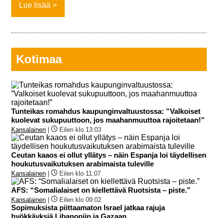
Lue lisää
Kotimaa
Tunteikas romahdus kaupunginvaltuustossa: ”Valkoiset
kuolevat sukupuuttoon, jos maahanmuuttoa rajoitetaan!”
Kansalainen
|
Eilen klo 13:03
Ceutan kaaos ei ollut yllätys – näin Espanja loi täydellisen
houkutusvaikutuksen arabimaista tuleville
Kansalainen
|
Eilen klo 11:07
AFS: “Somalialaiset on kiellettävä Ruotsista – piste.”
Kansalainen
|
Eilen klo 09:02
Sopimuksista piittaamaton Israel jatkaa rajuja
hyökkäyksiä Libanoniin ja Gazaan