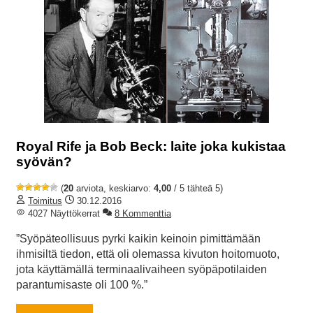
Royal Rife ja Bob Beck: laite joka kukistaa
syövän?
(
20
arviota, keskiarvo:
4,00
/ 5 tähteä 5)
Toimitus
30.12.2016
4027 Näyttökerrat
8 Kommenttia
”Syöpäteollisuus pyrki kaikin keinoin pimittämään
ihmisiltä tiedon, että oli olemassa kivuton hoitomuoto,
jota käyttämällä terminaalivaiheen syöpäpotilaiden
parantumisaste oli 100 %.”