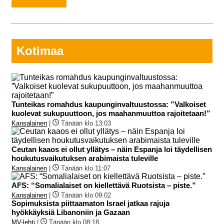
Kotimaa
Tunteikas romahdus kaupunginvaltuustossa: ”Valkoiset
kuolevat sukupuuttoon, jos maahanmuuttoa rajoitetaan!”
Kansalainen
|
Tänään klo 13:03
Ceutan kaaos ei ollut yllätys – näin Espanja loi täydellisen
houkutusvaikutuksen arabimaista tuleville
Kansalainen
|
Tänään klo 11:07
AFS: “Somalialaiset on kiellettävä Ruotsista – piste.”
Kansalainen
|
Tänään klo 09:02
Sopimuksista piittaamaton Israel jatkaa rajuja
hyökkäyksiä Libanoniin ja Gazaan
MV-lehti
|
Tänään klo 08:18