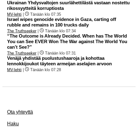
Ukrainan Yhdysvaltojen suurlähettilästä vastaan nostettu
rikossyytteitä korruptiosta
MV-lehti
|
Tänään klo 07:35
Israel wipes genocide evidence in Gaza, carting off
rubble and remains in 100 trucks daily
The Truthseeker
|
Tänään klo 07:34
“The Outcome is Already Decided. When has The World
You can See EVER Won The War against The World You
can’t See?”
The Truthseeker
|
Tänään klo 07:31
Venäjä yhdistää puolustushaaroja ja kohottaa
lennokkijoukot täyteen armeijan aselajien arvoon
MV-lehti
|
Tänään klo 07:28
Ota yhteyttä
Haku