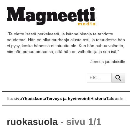
"Te olette isästä perkeleestä, ja isänne himoja te tahdotte
noudattaa. Hän on ollut murhaaja alusta asti, ja totuudessa hän
ei pysy, koska hänessä ei totuutta ole. Kun hän puhuu valhetta,
niin hän puhuu omaansa, sillä hän on valhettelija ja sen isä."
Jeesus juutalaisille
Etusivu
Yhteiskunta
Terveys ja hyvinvointi
Historia
Talous
In Eng
ruokasuola
- sivu 1/1