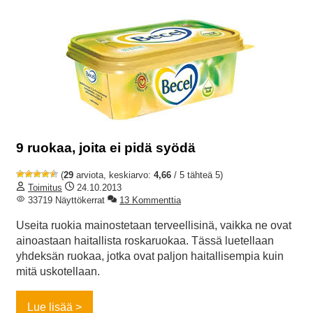
9 ruokaa, joita ei pidä syödä
(
29
arviota, keskiarvo:
4,66
/ 5 tähteä 5)
Toimitus
24.10.2013
33719 Näyttökerrat
13 Kommenttia
Useita ruokia mainostetaan terveellisinä, vaikka ne ovat
ainoastaan haitallista roskaruokaa. Tässä luetellaan
yhdeksän ruokaa, jotka ovat paljon haitallisempia kuin
mitä uskotellaan.
Lue lisää