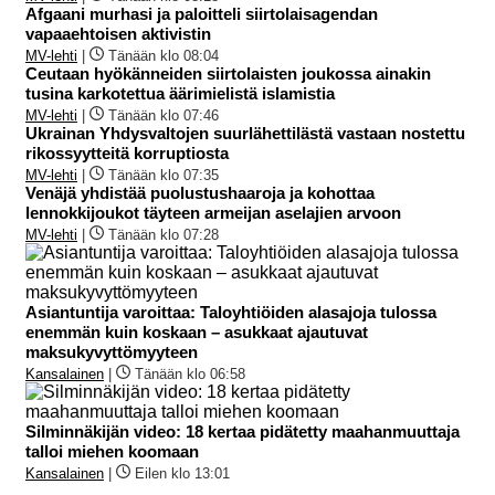
Afgaani murhasi ja paloitteli siirtolaisagendan
vapaaehtoisen aktivistin
MV-lehti
|
Tänään klo 08:04
Ceutaan hyökänneiden siirtolaisten joukossa ainakin
tusina karkotettua äärimielistä islamistia
MV-lehti
|
Tänään klo 07:46
Ukrainan Yhdysvaltojen suurlähettilästä vastaan nostettu
rikossyytteitä korruptiosta
MV-lehti
|
Tänään klo 07:35
Venäjä yhdistää puolustushaaroja ja kohottaa
lennokkijoukot täyteen armeijan aselajien arvoon
MV-lehti
|
Tänään klo 07:28
Asiantuntija varoittaa: Taloyhtiöiden alasajoja tulossa
enemmän kuin koskaan – asukkaat ajautuvat
maksukyvyttömyyteen
Kansalainen
|
Tänään klo 06:58
Silminnäkijän video: 18 kertaa pidätetty maahanmuuttaja
talloi miehen koomaan
Kansalainen
|
Eilen klo 13:01