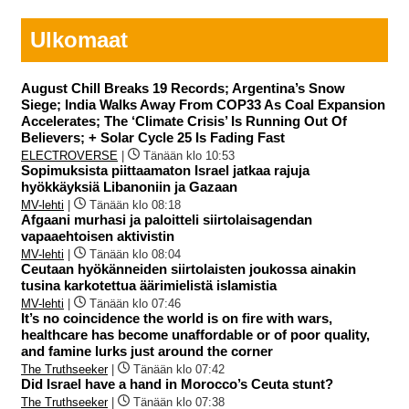
Ulkomaat
August Chill Breaks 19 Records; Argentina’s Snow
Siege; India Walks Away From COP33 As Coal Expansion
Accelerates; The ‘Climate Crisis’ Is Running Out Of
Believers; + Solar Cycle 25 Is Fading Fast
ELECTROVERSE
|
Tänään klo 10:53
Sopimuksista piittaamaton Israel jatkaa rajuja
hyökkäyksiä Libanoniin ja Gazaan
MV-lehti
|
Tänään klo 08:18
Afgaani murhasi ja paloitteli siirtolaisagendan
vapaaehtoisen aktivistin
MV-lehti
|
Tänään klo 08:04
Ceutaan hyökänneiden siirtolaisten joukossa ainakin
tusina karkotettua äärimielistä islamistia
MV-lehti
|
Tänään klo 07:46
It’s no coincidence the world is on fire with wars,
healthcare has become unaffordable or of poor quality,
and famine lurks just around the corner
The Truthseeker
|
Tänään klo 07:42
Did Israel have a hand in Morocco’s Ceuta stunt?
The Truthseeker
|
Tänään klo 07:38