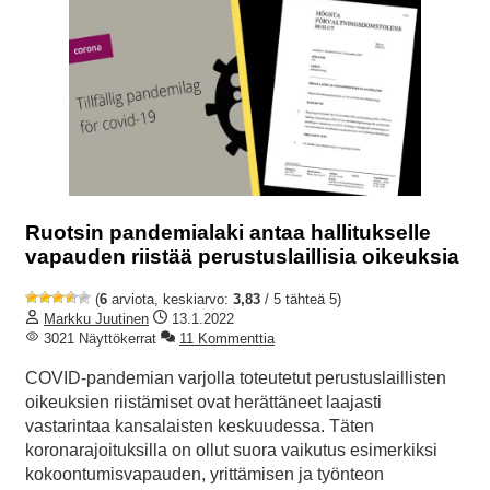
Ruotsin pandemialaki antaa hallitukselle
vapauden riistää perustuslaillisia oikeuksia
(
6
arviota, keskiarvo:
3,83
/ 5 tähteä 5)
Markku Juutinen
13.1.2022
3021 Näyttökerrat
11 Kommenttia
COVID-pandemian varjolla toteutetut perustuslaillisten
oikeuksien riistämiset ovat herättäneet laajasti
vastarintaa kansalaisten keskuudessa. Täten
koronarajoituksilla on ollut suora vaikutus esimerkiksi
kokoontumisvapauden, yrittämisen ja työnteon