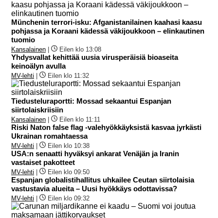
Münchenin terrori-isku: Afganistanilainen kaahasi kaasu
pohjassa ja Koraani kädessä väkijoukkoon – elinkautinen
tuomio
Kansalainen
|
Eilen klo 13:08
Yhdysvallat kehittää uusia virusperäisiä bioaseita
keinoälyn avulla
MV-lehti
|
Eilen klo 11:32
Tiedusteluraportti: Mossad sekaantui Espanjan
siirtolaiskriisiin
Kansalainen
|
Eilen klo 11:11
Riski Naton false flag -valehyökkäyksistä kasvaa jyrkästi
Ukrainan romahtaessa
MV-lehti
|
Eilen klo 10:38
USA:n senaatti hyväksyi ankarat Venäjän ja Iranin
vastaiset pakotteet
MV-lehti
|
Eilen klo 09:50
Espanjan globalistihallitus uhkailee Ceutan siirtolaisia
vastustavia alueita – Uusi hyökkäys odottavissa?
MV-lehti
|
Eilen klo 09:32