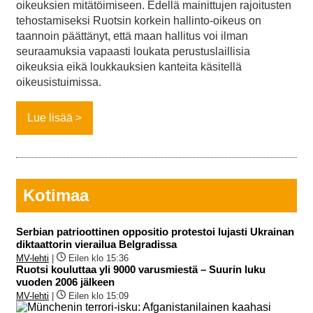
oikeuksien mitätöimiseen. Edellä mainittujen rajoitusten
tehostamiseksi Ruotsin korkein hallinto-oikeus on
taannoin päättänyt, että maan hallitus voi ilman
seuraamuksia vapaasti loukata perustuslaillisia
oikeuksia eikä loukkauksien kanteita käsitellä
oikeusistuimissa.
Lue lisää
Kotimaa
Serbian patrioottinen oppositio protestoi lujasti Ukrainan
diktaattorin vierailua Belgradissa
MV-lehti
|
Eilen klo 15:36
Ruotsi kouluttaa yli 9000 varusmiestä – Suurin luku
vuoden 2006 jälkeen
MV-lehti
|
Eilen klo 15:09