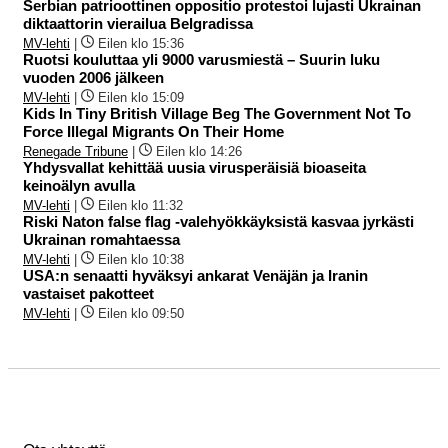
Serbian patrioottinen oppositio protestoi lujasti Ukrainan
diktaattorin vierailua Belgradissa
MV-lehti
|
Eilen klo 15:36
Ruotsi kouluttaa yli 9000 varusmiestä – Suurin luku
vuoden 2006 jälkeen
MV-lehti
|
Eilen klo 15:09
Kids In Tiny British Village Beg The Government Not To
Force Illegal Migrants On Their Home
Renegade Tribune
|
Eilen klo 14:26
Yhdysvallat kehittää uusia virusperäisiä bioaseita
keinoälyn avulla
MV-lehti
|
Eilen klo 11:32
Riski Naton false flag -valehyökkäyksistä kasvaa jyrkästi
Ukrainan romahtaessa
MV-lehti
|
Eilen klo 10:38
USA:n senaatti hyväksyi ankarat Venäjän ja Iranin
vastaiset pakotteet
MV-lehti
|
Eilen klo 09:50