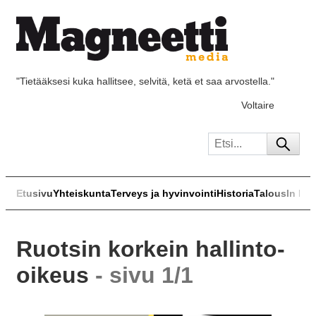
"Tietääksesi kuka hallitsee, selvitä, ketä et saa arvostella."
Voltaire
Etusivu
Yhteiskunta
Terveys ja hyvinvointi
Historia
Talous
In Eng
Ruotsin korkein hallinto-
oikeus
- sivu 1/1