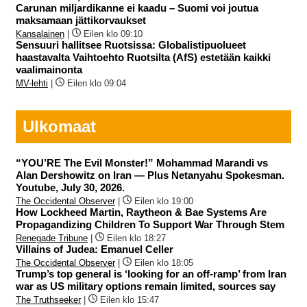
Carunan miljardikanne ei kaadu – Suomi voi joutua
maksamaan jättikorvaukset
Kansalainen
|
Eilen klo 09:10
Sensuuri hallitsee Ruotsissa: Globalistipuolueet
haastavalta Vaihtoehto Ruotsilta (AfS) estetään kaikki
vaalimainonta
MV-lehti
|
Eilen klo 09:04
Ulkomaat
“YOU’RE The Evil Monster!” Mohammad Marandi vs
Alan Dershowitz on Iran — Plus Netanyahu Spokesman.
Youtube, July 30, 2026.
The Occidental Observer
|
Eilen klo 19:00
How Lockheed Martin, Raytheon & Bae Systems Are
Propagandizing Children To Support War Through Stem
Renegade Tribune
|
Eilen klo 18:27
Villains of Judea: Emanuel Celler
The Occidental Observer
|
Eilen klo 18:05
Trump’s top general is ‘looking for an off-ramp’ from Iran
war as US military options remain limited, sources say
The Truthseeker
|
Eilen klo 15:47