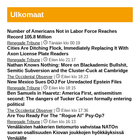
Ulkomaat
Number of Americans Not in Labor Force Reaches
Record 105.8 Million
Renegade Tribune
|
Tänään klo 00:19
Cities Are Ditching Flock, Immediately Replacing It With
Axon License Plate Readers
Renegade Tribune
|
Eilen klo 21:17
Nathan Knows Nothing: More on Blackademic Bullshit,
Semitic Subversion and the Cluster-Cuck at Cambridge
The Occidental Observer
|
Eilen klo 18:23
New Mexico Sues DOJ For Unredacted Epstein Files
Renegade Tribune
|
Eilen klo 18:15
Ben Samuels in Haaretz: America First, antisemitism
second: The dangers of Tucker Carlson formally entering
politicsI
The Occidental Observer
|
Eilen klo 17:36
Are You Ready For The “Rogue AI” Psy-Op?
Renegade Tribune
|
Eilen klo 16:13
Venäläisten hakkerien tietomurto vahvistaa NATOn
suoran osallisuuden Kiovan joukkojen hyökkäyksissä
Venäjälle