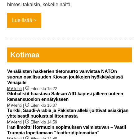
himosi takaisin, kokeile näitä.
Lue lisää
Kotimaa
Venäläisten hakkerien tietomurto vahvistaa NATOn
suoran osallisuuden Kiovan joukkojen hyökkäyksissä
Venäjälle
MV-lehti
|
Eilen klo 15:22
Globalistit haastava Saksan AfD kapusi jälleen uuteen
kansansuosion ennätykseen
MV-lehti
|
Eilen klo 15:07
Turkki, Saudi-Arabia ja Pakistan allekirjoittivat asiakirjan
yhteisestä puolustusliittoumasta
MV-lehti
|
Eilen klo 14:59
Iran ilmoitti Hormuzin sopimuksen valmistuvan – Vaatii
Trumpia lopettamaan ”teatteridiplomatian”
MV-lehti
|
Eilen klo 14:49