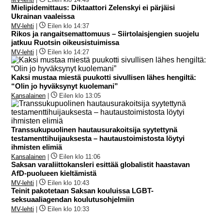
Mielipidemittaus: Diktaattori Zelenskyi ei pärjäisi
Ukrainan vaaleissa
MV-lehti
|
Eilen klo 14:37
Rikos ja rangaitsemattomuus – Siirtolaisjengien suojelu
jatkuu Ruotsin oikeusistuimissa
MV-lehti
|
Eilen klo 14:27
Kaksi mustaa miestä puukotti sivullisen lähes hengiltä:
“Olin jo hyväksynyt kuolemani”
Kansalainen
|
Eilen klo 13:05
Transsukupuolinen hautausurakoitsija syytettynä
testamenttihuijauksesta – hautaustoimistosta löytyi
ihmisten elimiä
Kansalainen
|
Eilen klo 11:06
Saksan varaliittokansleri esittää globalistit haastavan
AfD-puolueen kieltämistä
MV-lehti
|
Eilen klo 10:43
Teinit pakotetaan Saksan kouluissa LGBT-
seksuaaliagendan koulutusohjelmiin
MV-lehti
|
Eilen klo 10:33