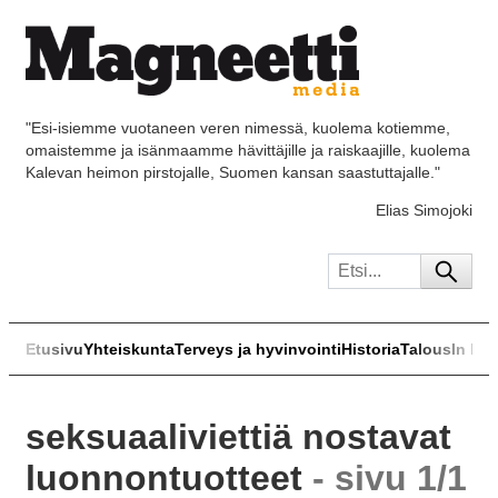
"Esi-isiemme vuotaneen veren nimessä, kuolema kotiemme,
omaistemme ja isänmaamme hävittäjille ja raiskaajille, kuolema
Kalevan heimon pirstojalle, Suomen kansan saastuttajalle."
Elias Simojoki
Etusivu
Yhteiskunta
Terveys ja hyvinvointi
Historia
Talous
In Eng
seksuaaliviettiä nostavat
luonnontuotteet
- sivu 1/1