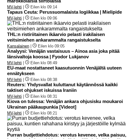
marokkolaisia siirtolaisia
MV-lehti
|
Eilen klo 09:14
Tapaus Ceuta: Perussuomalaista logiikkaa | Mielipide
MV-lehti
|
Eilen klo 09:06
THL:n ristiriitainen ikäarvio pelasti irakilaisen
veitsimiehen ankarammalta rangaistukselta
Kansalainen
|
Eilen klo 09:05
Analyysi: Venäjän vastaisuus – Ainoa asia joka pitää
länsivaltoja koossa | Fyodor Lukjanov
MV-lehti
|
Eilen klo 08:49
EU-maat nostattaneet kaasutuonnin Venäjältä uuteen
ennätykseen
MV-lehti
|
Eilen klo 08:38
Reuters: Yhdysvallat kuluttanut käytännössä kaikki
taktiset ohjukset iskuissa Iraniin
MV-lehti
|
Eilen klo 08:31
Kiova on tulessa: Venäjän ankara ohjusisku moukaroi
Ukrainan pääkaupunkia [Videot]
MV-lehti
|
Eilen klo 08:21
Purran budjettiehdotus: verotus kevenee, velka paisuu,