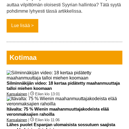
auttaa vilpittömän oloisesti Syyrian hallintoa? Tätä syytä
pohdimme lyhyesti tässä artikkelissa.
Lue lisää
Kotimaa
Silminnäkijän video: 18 kertaa pidätetty maahanmuuttaja
talloi miehen koomaan
Kansalainen
|
Eilen klo 13:01
Itävalta: 75 % Wienin maahanmuuttajakodeista elää
veronmaksajien rahoilla
Kansalainen
|
Eilen klo 11:06
Lähes puolet Espanjan ulomaisista sossutuen saajista