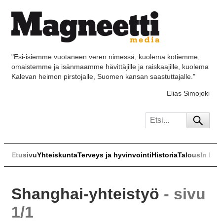
"Esi-isiemme vuotaneen veren nimessä, kuolema kotiemme,
omaistemme ja isänmaamme hävittäjille ja raiskaajille, kuolema
Kalevan heimon pirstojalle, Suomen kansan saastuttajalle."
Elias Simojoki
Etusivu
Yhteiskunta
Terveys ja hyvinvointi
Historia
Talous
In Eng
Shanghai-yhteistyö
- sivu
1/1