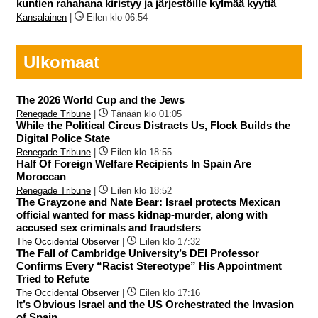
kuntien rahahana kiristyy ja järjestöille kylmää kyytiä
Kansalainen
|
Eilen klo 06:54
Ulkomaat
The 2026 World Cup and the Jews
Renegade Tribune
|
Tänään klo 01:05
While the Political Circus Distracts Us, Flock Builds the
Digital Police State
Renegade Tribune
|
Eilen klo 18:55
Half Of Foreign Welfare Recipients In Spain Are
Moroccan
Renegade Tribune
|
Eilen klo 18:52
The Grayzone and Nate Bear: Israel protects Mexican
official wanted for mass kidnap-murder, along with
accused sex criminals and fraudsters
The Occidental Observer
|
Eilen klo 17:32
The Fall of Cambridge University’s DEI Professor
Confirms Every “Racist Stereotype” His Appointment
Tried to Refute
The Occidental Observer
|
Eilen klo 17:16
It’s Obvious Israel and the US Orchestrated the Invasion
of Spain