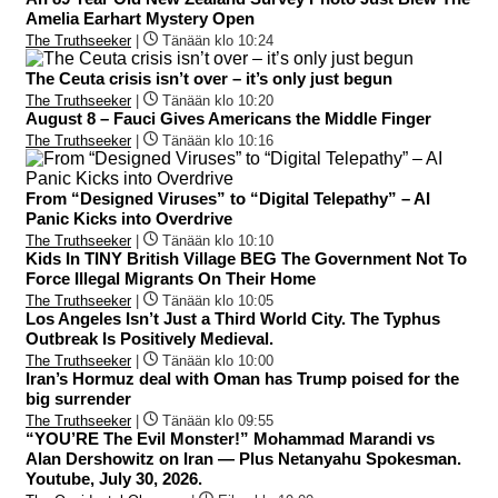
Amelia Earhart Mystery Open
The Truthseeker
|
Tänään klo 10:24
The Ceuta crisis isn’t over – it’s only just begun
The Truthseeker
|
Tänään klo 10:20
August 8 – Fauci Gives Americans the Middle Finger
The Truthseeker
|
Tänään klo 10:16
From “Designed Viruses” to “Digital Telepathy” – AI
Panic Kicks into Overdrive
The Truthseeker
|
Tänään klo 10:10
Kids In TINY British Village BEG The Government Not To
Force Illegal Migrants On Their Home
The Truthseeker
|
Tänään klo 10:05
Los Angeles Isn’t Just a Third World City. The Typhus
Outbreak Is Positively Medieval.
The Truthseeker
|
Tänään klo 10:00
Iran’s Hormuz deal with Oman has Trump poised for the
big surrender
The Truthseeker
|
Tänään klo 09:55
“YOU’RE The Evil Monster!” Mohammad Marandi vs
Alan Dershowitz on Iran — Plus Netanyahu Spokesman.
Youtube, July 30, 2026.