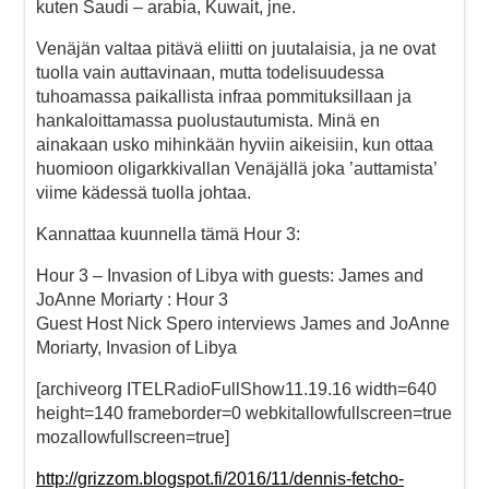
kuten Saudi – arabia, Kuwait, jne.
Venäjän valtaa pitävä eliitti on juutalaisia, ja ne ovat
tuolla vain auttavinaan, mutta todelisuudessa
tuhoamassa paikallista infraa pommituksillaan ja
hankaloittamassa puolustautumista. Minä en
ainakaan usko mihinkään hyviin aikeisiin, kun ottaa
huomioon oligarkkivallan Venäjällä joka ’auttamista’
viime kädessä tuolla johtaa.
Kannattaa kuunnella tämä Hour 3:
Hour 3 – Invasion of Libya with guests: James and
JoAnne Moriarty : Hour 3
Guest Host Nick Spero interviews James and JoAnne
Moriarty, Invasion of Libya
[archiveorg ITELRadioFullShow11.19.16 width=640
height=140 frameborder=0 webkitallowfullscreen=true
mozallowfullscreen=true]
http://grizzom.blogspot.fi/2016/11/dennis-fetcho-