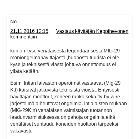
No
21.11.2016 12:15
Vastaus käyttäjän Keppihevonen
kommenttiin
kun on kyse venäläisestä legendaarisesta MIG-29
moniongelmahävittäjästä ,huonosta tuurista ei ole
kyse ja teknisestä viasta johtuva onnettomuus ei
yllätä ketään.
Esim. Intian laivaston operoimat vastaavat (Mig-29
K:t) kärsivät jatkuvista teknisistä vioista. Erityisesti
hävittäjän moottorit, koneen runko sekä fly-by-wire
järjestelmä aiheuttavat ongelmia. Intialaisten mukaan
(MIG-29K:n) venäläisen valmistajan tuotannon
laadunvarmistuksessa on pahoja ongelmia eikä
venäläiset suhtaudu koneiden huoltoon tarpeeksi
vakavasti.