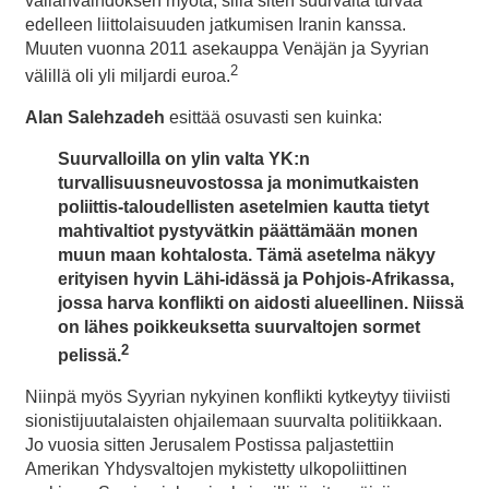
vallanvaihdoksen myötä, sillä siten suurvalta turvaa
edelleen liittolaisuuden jatkumisen Iranin kanssa.
Muuten vuonna 2011 asekauppa Venäjän ja Syyrian
2
välillä oli yli miljardi euroa.
Alan Salehzadeh
esittää osuvasti sen kuinka:
Suurvalloilla on ylin valta YK:n
turvallisuusneuvostossa ja monimutkaisten
poliittis-taloudellisten asetelmien kautta tietyt
mahtivaltiot pystyvätkin päättämään monen
muun maan kohtalosta. Tämä asetelma näkyy
erityisen hyvin Lähi-idässä ja Pohjois-Afrikassa,
jossa harva konflikti on aidosti alueellinen. Niissä
on lähes poikkeuksetta suurvaltojen sormet
2
pelissä.
Niinpä myös Syyrian nykyinen konflikti kytkeytyy tiiviisti
sionistijuutalaisten ohjailemaan suurvalta politiikkaan.
Jo vuosia sitten Jerusalem Postissa paljastettiin
Amerikan Yhdysvaltojen mykistetty ulkopoliittinen