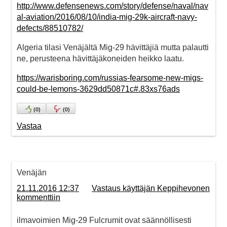
http://www.defensenews.com/story/defense/naval/nav
al-aviation/2016/08/10/india-mig-29k-aircraft-navy-
defects/88510782/
Algeria tilasi Venäjältä Mig-29 hävittäjiä mutta palautti
ne, perusteena hävittäjäkoneiden heikko laatu.
https://warisboring.com/russias-fearsome-new-migs-
could-be-lemons-3629dd50871c#.83xs76ads
(
0
)
(
0
)
Vastaa
Venäjän
21.11.2016 12:37
Vastaus käyttäjän Keppihevonen
kommenttiin
ilmavoimien Mig-29 Fulcrumit ovat säännöllisesti