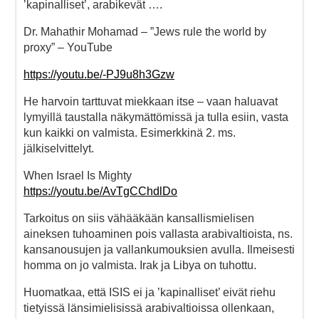
’kapinalliset’, arabikevät ….
Dr. Mahathir Mohamad – ”Jews rule the world by
proxy” – YouTube
https://youtu.be/-PJ9u8h3Gzw
He harvoin tarttuvat miekkaan itse – vaan haluavat
lymyillä taustalla näkymättömissä ja tulla esiin, vasta
kun kaikki on valmista. Esimerkkinä 2. ms.
jälkiselvittelyt.
When Israel Is Mighty
https://youtu.be/AvTgCChdlDo
Tarkoitus on siis vähääkään kansallismielisen
aineksen tuhoaminen pois vallasta arabivaltioista, ns.
kansanousujen ja vallankumouksien avulla. Ilmeisesti
homma on jo valmista. Irak ja Libya on tuhottu.
Huomatkaa, että ISIS ei ja ’kapinalliset’ eivät riehu
tietyissä länsimielisissä arabivaltioissa ollenkaan,