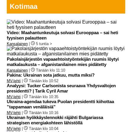
Kotimaa
Video: Maahantunkeutuja solvasi Eurooppaa – sai heti
fyysisen palautteen
Kansalainen
|
5 tuntia >
Pakolaisjärjestön vapaaehtoistyöntekijän ruumis löytyi
matkalaukusta – afganistanilainen mies pidätetty
Kansalainen
|
Tänään klo 11:10
Pakina: Ukrainan sota jatkuu, mutta miksi?
MV-lehti
|
Tänään klo 10:52
Analyysi: Tucker Carlsonista seuraava Yhdysvaltojen
presidentti? | Tarik Cyril Amar
MV-lehti
|
Tänään klo 10:35
Ukraina-agendaa tukeva Puolan presidentti kiihottaa
”tappamaan venäläisiä”
MV-lehti
|
Tänään klo 10:16
Ukrainan hyökkäyslennokki räjähti Bulgariassa
strategisen energiakohteen lähistöllä
MV-lehti
|
Tänään klo 10:04