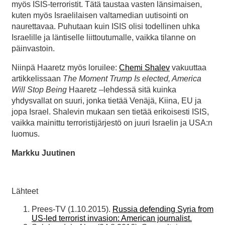
myös ISIS-terroristit. Tätä taustaa vasten länsimaisen,
kuten myös Israelilaisen valtamedian uutisointi on
naurettavaa. Puhutaan kuin ISIS olisi todellinen uhka
Israelille ja läntiselle liittoutumalle, vaikka tilanne on
päinvastoin.
Niinpä Haaretz myös loruilee:
Chemi Shalev
vakuuttaa
artikkelissaan
The Moment Trump Is elected, America
Will Stop Being
Haaretz –lehdessä sitä kuinka
yhdysvallat on suuri, jonka tietää Venäjä, Kiina, EU ja
jopa Israel. Shalevin mukaan sen tietää erikoisesti ISIS,
vaikka mainittu terroristijärjestö on juuri Israelin ja USA:n
luomus.
Markku Juutinen
Lähteet
Prees-TV (1.10.2015).
Russia defending Syria from
US-led terrorist invasion: American journalist.