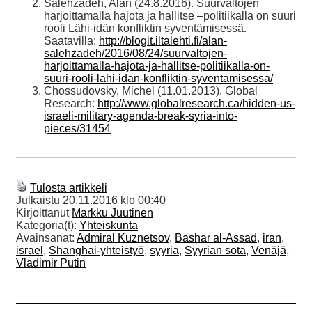
Salehzadeh, Alan (24.8.2016). Suurvaltojen
harjoittamalla hajota ja hallitse –politiikalla on suuri
rooli Lähi-idän konfliktin syventämisessä.
Saatavilla:
http://blogit.iltalehti.fi/alan-
salehzadeh/2016/08/24/suurvaltojen-
harjoittamalla-hajota-ja-hallitse-politiikalla-on-
suuri-rooli-lahi-idan-konfliktin-syventamisessa/
Chossudovsky, Michel (11.01.2013). Global
Research:
http://www.globalresearch.ca/hidden-us-
israeli-military-agenda-break-syria-into-
pieces/31454
Tulosta artikkeli
Julkaistu
20.11.2016 klo 00:40
Kirjoittanut
Markku Juutinen
Kategoria(t):
Yhteiskunta
Avainsanat:
Admiral Kuznetsov
,
Bashar al-Assad
,
iran
,
israel
,
Shanghai-yhteistyö
,
syyria
,
Syyrian sota
,
Venäjä
,
Vladimir Putin