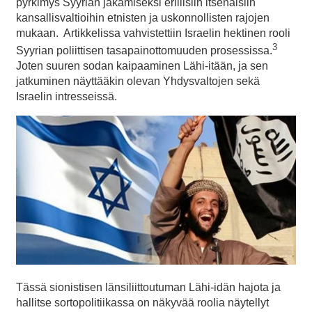
pyrkimys Syyrian jakamiseksi erillisiin itsenäisiin
kansallisvaltioihin etnisten ja uskonnollisten rajojen
mukaan. Artikkelissa vahvistettiin Israelin hektinen rooli
3
Syyrian poliittisen tasapainottomuuden prosessissa.
Joten suuren sodan kaipaaminen Lähi-itään, ja sen
jatkuminen näyttääkin olevan Yhdysvaltojen sekä
Israelin intresseissä.
Tässä sionistisen länsiliittoutuman Lähi-idän hajota ja
hallitse sortopolitiikassa on näkyvää roolia näytellyt