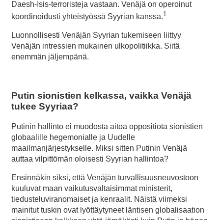
Daesh-Isis-terroristeja vastaan. Venäjä on operoinut
1
koordinoidusti yhteistyössä Syyrian kanssa.
Luonnollisesti Venäjän Syyrian tukemiseen liittyy
Venäjän intressien mukainen ulkopolitiikka. Siitä
enemmän jäljempänä.
Putin sionistien kelkassa, vaikka Venäjä
tukee Syyriaa?
Putinin hallinto ei muodosta aitoa oppositiota sionistien
globaalille hegemonialle ja Uudelle
maailmanjärjestykselle. Miksi sitten Putinin Venäjä
auttaa vilpittömän oloisesti Syyrian hallintoa?
Ensinnäkin siksi, että Venäjän turvallisuusneuvostoon
kuuluvat maan vaikutusvaltaisimmat ministerit,
tiedusteluviranomaiset ja kenraalit. Näistä viimeksi
mainitut tuskin ovat lyöttäytyneet läntisen globalisaation