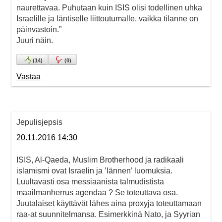
naurettavaa. Puhutaan kuin ISIS olisi todellinen uhka
Israelille ja läntiselle liittoutumalle, vaikka tilanne on
päinvastoin.”
Juuri näin.
(
14
)
(
0
)
Vastaa
Jepulisjepsis
20.11.2016 14:30
ISIS, Al-Qaeda, Muslim Brotherhood ja radikaali
islamismi ovat Israelin ja ’lännen’ luomuksia.
Luultavasti osa messiaanista talmudistista
maailmanherrus agendaa ? Se toteuttava osa.
Juutalaiset käyttävät lähes aina proxyja toteuttamaan
raa-at suunnitelmansa. Esimerkkinä Nato, ja Syyrian