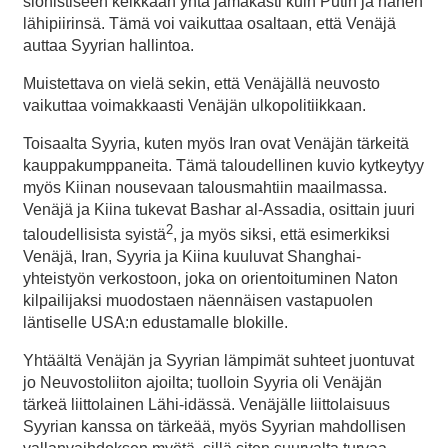
sionistiseen kelkkaan yhtä jämäkästi kuin Putin ja hänen
lähipiirinsä. Tämä voi vaikuttaa osaltaan, että Venäjä
auttaa Syyrian hallintoa.
Muistettava on vielä sekin, että Venäjällä neuvosto
vaikuttaa voimakkaasti Venäjän ulkopolitiikkaan.
Toisaalta Syyria, kuten myös Iran ovat Venäjän tärkeitä
kauppakumppaneita. Tämä taloudellinen kuvio kytkeytyy
myös Kiinan nousevaan talousmahtiin maailmassa.
Venäjä ja Kiina tukevat Bashar al-Assadia, osittain juuri
2
taloudellisista syistä
, ja myös siksi, että esimerkiksi
Venäjä, Iran, Syyria ja Kiina kuuluvat Shanghai-
yhteistyön verkostoon, joka on orientoituminen Naton
kilpailijaksi muodostaen näennäisen vastapuolen
läntiselle USA:n edustamalle blokille.
Yhtäältä Venäjän ja Syyrian lämpimät suhteet juontuvat
jo Neuvostoliiton ajoilta; tuolloin Syyria oli Venäjän
tärkeä liittolainen Lähi-idässä. Venäjälle liittolaisuus
Syyrian kanssa on tärkeää, myös Syyrian mahdollisen