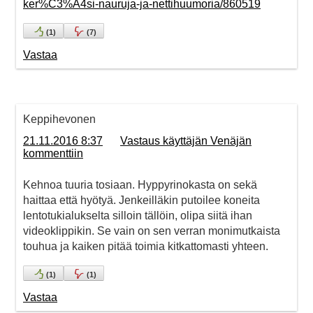
ker%C3%A4si-nauruja-ja-nettihuumoria/860519
(
1
)
(
7
)
Vastaa
Keppihevonen
21.11.2016 8:37
Vastaus käyttäjän Venäjän
kommenttiin
Kehnoa tuuria tosiaan. Hyppyrinokasta on sekä
haittaa että hyötyä. Jenkeilläkin putoilee koneita
lentotukialukselta silloin tällöin, olipa siitä ihan
videoklippikin. Se vain on sen verran monimutkaista
touhua ja kaiken pitää toimia kitkattomasti yhteen.
(
1
)
(
1
)
Vastaa