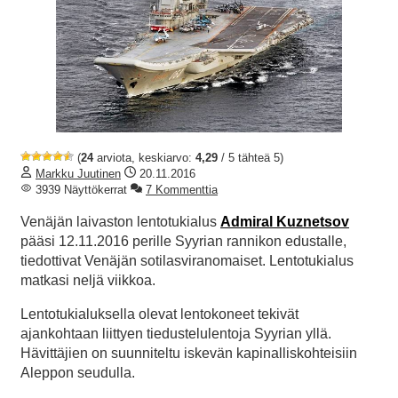
(
24
arviota, keskiarvo:
4,29
/ 5 tähteä 5)
Markku Juutinen
20.11.2016
3939 Näyttökerrat
7 Kommenttia
Venäjän laivaston lentotukialus
Admiral Kuznetsov
pääsi 12.11.2016 perille Syyrian rannikon edustalle,
tiedottivat Venäjän sotilasviranomaiset. Lentotukialus
matkasi neljä viikkoa.
Lentotukialuksella olevat lentokoneet tekivät
ajankohtaan liittyen tiedustelulentoja Syyrian yllä.
Hävittäjien on suunniteltu iskevän kapinalliskohteisiin
Aleppon seudulla.