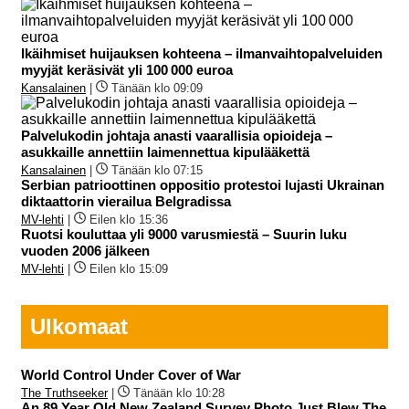
Ikäihmiset huijauksen kohteena – ilmanvaihtopalveluiden
myyjät keräsivät yli 100 000 euroa
Kansalainen
|
Tänään klo 09:09
Palvelukodin johtaja anasti vaarallisia opioideja –
asukkaille annettiin laimennettua kipulääkettä
Kansalainen
|
Tänään klo 07:15
Serbian patrioottinen oppositio protestoi lujasti Ukrainan
diktaattorin vierailua Belgradissa
MV-lehti
|
Eilen klo 15:36
Ruotsi kouluttaa yli 9000 varusmiestä – Suurin luku
vuoden 2006 jälkeen
MV-lehti
|
Eilen klo 15:09
Ulkomaat
World Control Under Cover of War
The Truthseeker
|
Tänään klo 10:28
An 89 Year Old New Zealand Survey Photo Just Blew The