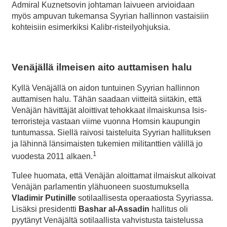
Admiral Kuznetsovin johtaman laivueen arvioidaan
myös ampuvan tukemansa Syyrian hallinnon vastaisiin
kohteisiin esimerkiksi Kalibr-risteilyohjuksia.
Venäjällä ilmeisen aito auttamisen halu
Kyllä Venäjällä on aidon tuntuinen Syyrian hallinnon
auttamisen halu. Tähän saadaan viitteitä siitäkin, että
Venäjän hävittäjät aloittivat tehokkaat ilmaiskunsa Isis-
terroristeja vastaan viime vuonna Homsin kaupungin
tuntumassa. Siellä raivosi taisteluita Syyrian hallituksen
ja lähinnä länsimaisten tukemien militanttien välillä jo
1
vuodesta 2011 alkaen.
Tulee huomata, että Venäjän aloittamat ilmaiskut alkoivat
Venäjän parlamentin ylähuoneen suostumuksella
Vladimir Putinille
sotilaallisesta operaatiosta Syyriassa.
Lisäksi presidentti
Bashar al-Assadin
hallitus oli
pyytänyt Venäjältä sotilaallista vahvistusta taistelussa