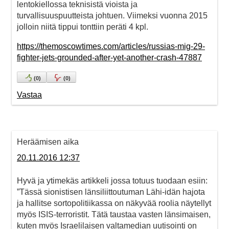
lentokiellossa teknisistä vioista ja
turvallisuuspuutteista johtuen. Viimeksi vuonna 2015
jolloin niitä tippui tonttiin peräti 4 kpl.
https://themoscowtimes.com/articles/russias-mig-29-
fighter-jets-grounded-after-yet-another-crash-47887
(
0
)
(
0
)
Vastaa
Heräämisen aika
20.11.2016 12:37
Hyvä ja ytimekäs artikkeli jossa totuus tuodaan esiin:
”Tässä sionistisen länsiliittoutuman Lähi-idän hajota
ja hallitse sortopolitiikassa on näkyvää roolia näytellyt
myös ISIS-terroristit. Tätä taustaa vasten länsimaisen,
kuten myös Israelilaisen valtamedian uutisointi on