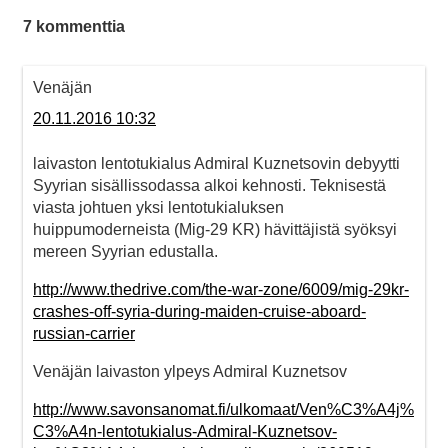
7 kommenttia
Venäjän
20.11.2016 10:32
laivaston lentotukialus Admiral Kuznetsovin debyytti
Syyrian sisällissodassa alkoi kehnosti. Teknisestä
viasta johtuen yksi lentotukialuksen
huippumoderneista (Mig-29 KR) hävittäjistä syöksyi
mereen Syyrian edustalla.
http://www.thedrive.com/the-war-zone/6009/mig-29kr-
crashes-off-syria-during-maiden-cruise-aboard-
russian-carrier
Venäjän laivaston ylpeys Admiral Kuznetsov
http://www.savonsanomat.fi/ulkomaat/Ven%C3%A4j%
C3%A4n-lentotukialus-Admiral-Kuznetsov-