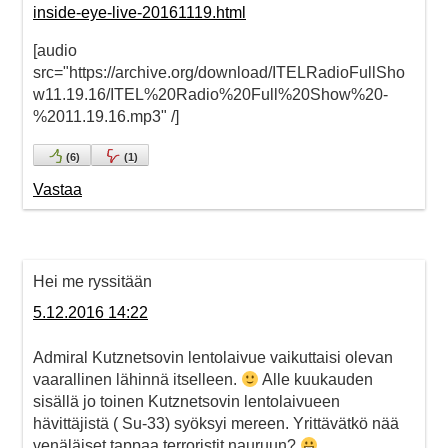
inside-eye-live-20161119.html
[audio
src="https://archive.org/download/ITELRadioFullSho
w11.19.16/ITEL%20Radio%20Full%20Show%20-
%2011.19.16.mp3" /]
(
6
)
(
1
)
Vastaa
Hei me ryssitään
5.12.2016 14:22
Admiral Kutznetsovin lentolaivue vaikuttaisi olevan
vaarallinen lähinnä itselleen.
Alle kuukauden
sisällä jo toinen Kutznetsovin lentolaivueen
hävittäjistä ( Su-33) syöksyi mereen. Yrittävätkö nää
venäläiset tappaa terroristit nauruun?