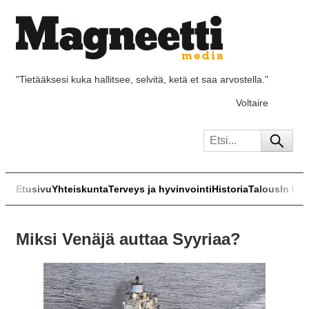
"Tietääksesi kuka hallitsee, selvitä, ketä et saa arvostella."
Voltaire
Etusivu
Yhteiskunta
Terveys ja hyvinvointi
Historia
Talous
In Eng
Miksi Venäjä auttaa Syyriaa?