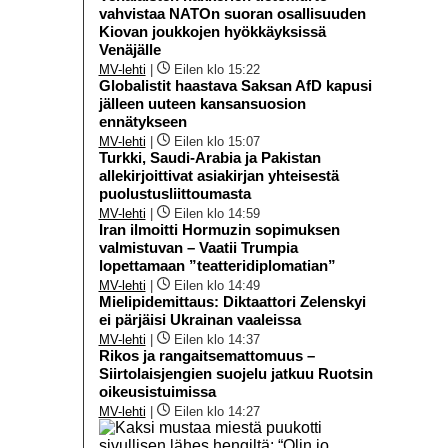
vahvistaa NATOn suoran osallisuuden
Kiovan joukkojen hyökkäyksissä
Venäjälle
MV-lehti
|
Eilen klo 15:22
Globalistit haastava Saksan AfD kapusi
jälleen uuteen kansansuosion
ennätykseen
MV-lehti
|
Eilen klo 15:07
Turkki, Saudi-Arabia ja Pakistan
allekirjoittivat asiakirjan yhteisestä
puolustusliittoumasta
MV-lehti
|
Eilen klo 14:59
Iran ilmoitti Hormuzin sopimuksen
valmistuvan – Vaatii Trumpia
lopettamaan ”teatteridiplomatian”
MV-lehti
|
Eilen klo 14:49
Mielipidemittaus: Diktaattori Zelenskyi
ei pärjäisi Ukrainan vaaleissa
MV-lehti
|
Eilen klo 14:37
Rikos ja rangaitsemattomuus –
Siirtolaisjengien suojelu jatkuu Ruotsin
oikeusistuimissa
MV-lehti
|
Eilen klo 14:27