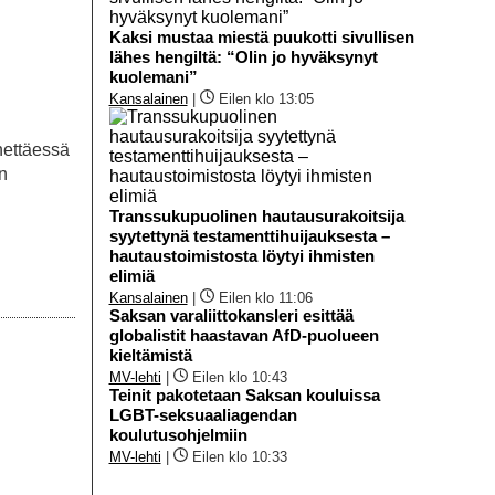
Kaksi mustaa miestä puukotti sivullisen
lähes hengiltä: “Olin jo hyväksynyt
kuolemani”
Kansalainen
|
Eilen klo 13:05
nettäessä
n
Transsukupuolinen hautausurakoitsija
syytettynä testamenttihuijauksesta –
hautaustoimistosta löytyi ihmisten
elimiä
Kansalainen
|
Eilen klo 11:06
Saksan varaliittokansleri esittää
globalistit haastavan AfD-puolueen
kieltämistä
MV-lehti
|
Eilen klo 10:43
Teinit pakotetaan Saksan kouluissa
LGBT-seksuaaliagendan
koulutusohjelmiin
MV-lehti
|
Eilen klo 10:33