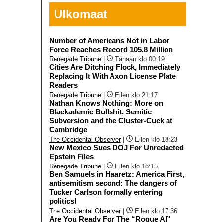
Ulkomaat
Number of Americans Not in Labor
Force Reaches Record 105.8 Million
Renegade Tribune
|
Tänään klo 00:19
Cities Are Ditching Flock, Immediately
Replacing It With Axon License Plate
Readers
Renegade Tribune
|
Eilen klo 21:17
Nathan Knows Nothing: More on
Blackademic Bullshit, Semitic
Subversion and the Cluster-Cuck at
Cambridge
The Occidental Observer
|
Eilen klo 18:23
New Mexico Sues DOJ For Unredacted
Epstein Files
Renegade Tribune
|
Eilen klo 18:15
Ben Samuels in Haaretz: America First,
antisemitism second: The dangers of
Tucker Carlson formally entering
politicsI
The Occidental Observer
|
Eilen klo 17:36
Are You Ready For The “Rogue AI”