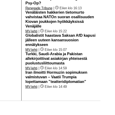
Psy-Op?
Renegade Tribune
|
Eilen klo 16:13
Venäläisten hakkerien tietomurto
vahvistaa NATOn suoran osallisuuden
Kiovan joukkojen hyökkäyksissä
Venäjälle
MV-lehti
|
Eilen klo 15:22
Globalistit haastava Saksan AfD kapusi
jälleen uuteen kansansuosion
ennätykseen
MV-lehti
|
Eilen klo 15:07
Turkki, Saudi-Arabia ja Pakistan
allekirjoittivat asiakirjan yhteisestä
puolustusliittoumasta
MV-lehti
|
Eilen klo 14:59
Iran ilmoitti Hormuzin sopimuksen
valmistuvan – Vaatii Trumpia
lopettamaan ”teatteridiplomatian”
MV-lehti
|
Eilen klo 14:49