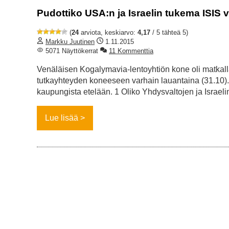
Pudottiko USA:n ja Israelin tukema ISIS
(
24
arviota, keskiarvo:
4,17
/ 5 tähteä 5)
Markku Juutinen
1.11.2015
5071 Näyttökerrat
11 Kommenttia
Venäläisen Kogalymavia-lentoyhtiön kone oli matkal
tutkayhteyden koneeseen varhain lauantaina (31.10).
kaupungista etelään. 1 Oliko Yhdysvaltojen ja Israeli
Lue lisää