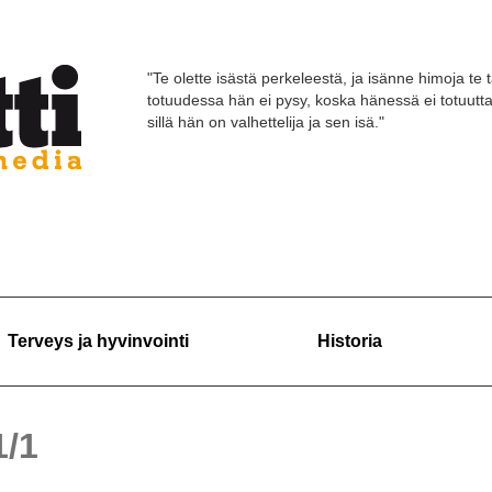
"Te olette isästä perkeleestä, ja isänne himoja te 
totuudessa hän ei pysy, koska hänessä ei totuutt
sillä hän on valhettelija ja sen isä."
Terveys ja hyvinvointi
Historia
1/1