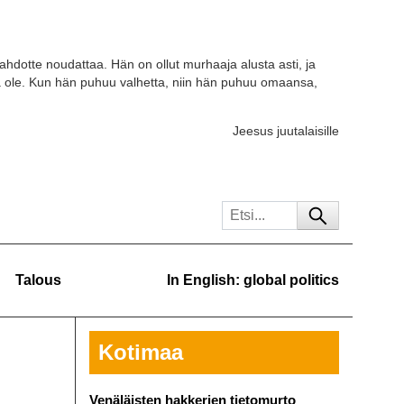
tahdotte noudattaa. Hän on ollut murhaaja alusta asti, ja
a ole. Kun hän puhuu valhetta, niin hän puhuu omaansa,
Jeesus juutalaisille
Talous
In English: global politics
Kotimaa
Venäläisten hakkerien tietomurto