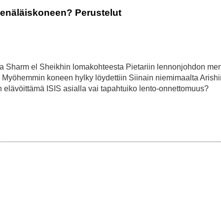
 venäläiskoneen? Perustelut
la Sharm el Sheikhin lomakohteesta Pietariin lennonjohdon me
 Myöhemmin koneen hylky löydettiin Siinain niemimaalta Arishi
n elävöittämä ISIS asialla vai tapahtuiko lento-onnettomuus?