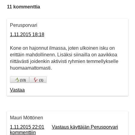
11 kommenttia
Perusporvari
1.11.2015 18:18
Kone on hajonnut ilmassa, joten ulkoinen isku on
erittäin mahdollinenn. Lisäksi siinailla on aavikkoa
riittävästi joidenkin aktivisti ryhmien temmellykselle
huomaamattomasti.
(
13
)
(
1
)
Vastaa
Mauri Möttönen
1.11.2015 22:01
Vastaus käyttäjän Perusporvari
kommenttiin