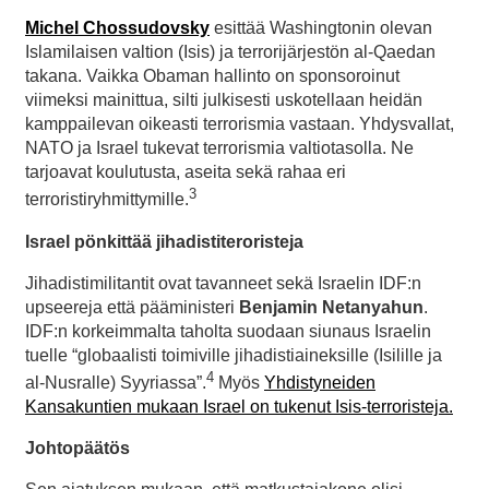
Michel Chossudovsky
esittää Washingtonin olevan
Islamilaisen valtion (Isis) ja terrorijärjestön al-Qaedan
takana. Vaikka Obaman hallinto on sponsoroinut
viimeksi mainittua, silti julkisesti uskotellaan heidän
kamppailevan oikeasti terrorismia vastaan. Yhdysvallat,
NATO ja Israel tukevat terrorismia valtiotasolla. Ne
tarjoavat koulutusta, aseita sekä rahaa eri
3
terroristiryhmittymille.
Israel pönkittää jihadistiteroristeja
Jihadistimilitantit ovat tavanneet sekä Israelin IDF:n
upseereja että pääministeri
Benjamin Netanyahun
.
IDF:n korkeimmalta taholta suodaan siunaus Israelin
tuelle “globaalisti toimiville jihadistiaineksille (Isilille ja
4
al-Nusralle) Syyriassa”.
Myös
Yhdistyneiden
Kansakuntien mukaan Israel on tukenut Isis-terroristeja.
Johtopäätös