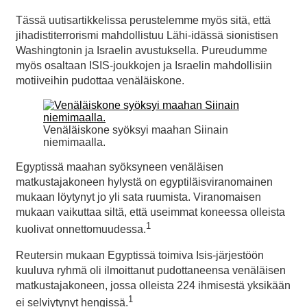
Tässä uutisartikkelissa perustelemme myös sitä, että
jihadistiterrorismi mahdollistuu Lähi-idässä sionistisen
Washingtonin ja Israelin avustuksella. Pureudumme
myös osaltaan ISIS-joukkojen ja Israelin mahdollisiin
motiiveihin pudottaa venäläiskone.
Venäläiskone syöksyi maahan Siinain
niemimaalla.
Egyptissä maahan syöksyneen venäläisen
matkustajakoneen hylystä on egyptiläisviranomainen
mukaan löytynyt jo yli sata ruumista. Viranomaisen
mukaan vaikuttaa siltä, että useimmat koneessa olleista
1
kuolivat onnettomuudessa.
Reutersin mukaan Egyptissä toimiva Isis-järjestöön
kuuluva ryhmä oli ilmoittanut pudottaneensa venäläisen
matkustajakoneen, jossa olleista 224 ihmisestä yksikään
1
ei selviytynyt hengissä.