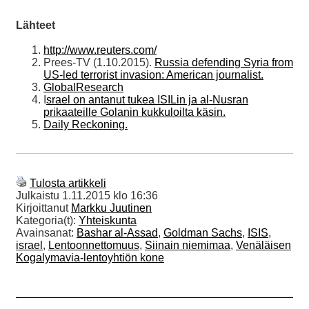
Lähteet
http://www.reuters.com/
Prees-TV (1.10.2015).
Russia defending Syria from
US-led terrorist invasion: American journalist.
GlobalResearch
I
srael on antanut tukea ISILin ja al-Nusran
prikaateille Golanin kukkuloilta käsin.
Daily Reckoning.
Tulosta artikkeli
Julkaistu
1.11.2015 klo 16:36
Kirjoittanut
Markku Juutinen
Kategoria(t):
Yhteiskunta
Avainsanat:
Bashar al-Assad
,
Goldman Sachs
,
ISIS
,
israel
,
Lentoonnettomuus
,
Siinain niemimaa
,
Venäläisen
Kogalymavia-lentoyhtiön kone