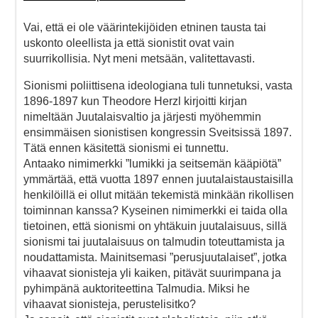
Vai, että ei ole väärintekijöiden etninen tausta tai
uskonto oleellista ja että sionistit ovat vain
suurrikollisia. Nyt meni metsään, valitettavasti.
Sionismi poliittisena ideologiana tuli tunnetuksi, vasta
1896-1897 kun Theodore Herzl kirjoitti kirjan
nimeltään Juutalaisvaltio ja järjesti myöhemmin
ensimmäisen sionistisen kongressin Sveitsissä 1897.
Tätä ennen käsitettä sionismi ei tunnettu.
Antaako nimimerkki ”lumikki ja seitsemän kääpiötä”
ymmärtää, että vuotta 1897 ennen juutalaistaustaisilla
henkilöillä ei ollut mitään tekemistä minkään rikollisen
toiminnan kanssa? Kyseinen nimimerkki ei taida olla
tietoinen, että sionismi on yhtäkuin juutalaisuus, sillä
sionismi tai juutalaisuus on talmudin toteuttamista ja
noudattamista. Mainitsemasi ”perusjuutalaiset”, jotka
vihaavat sionisteja yli kaiken, pitävät suurimpana ja
pyhimpänä auktoriteettina Talmudia. Miksi he
vihaavat sionisteja, perustelisitko?