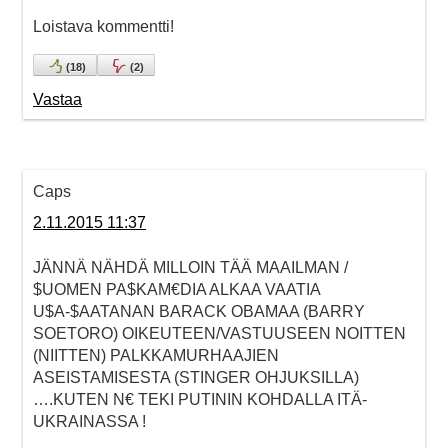
Loistava kommentti!
(
18
)
(
2
)
Vastaa
Caps
2.11.2015 11:37
JÄNNÄ NÄHDÄ MILLOIN TÄÄ MAAILMAN /
$UOMEN PA$KAM€DIA ALKAA VAATIA
U$A-$AATANAN BARACK OBAMAA (BARRY
SOETORO) OIKEUTEEN/VASTUUSEEN NOITTEN
(NIITTEN) PALKKAMURHAAJIEN
ASEISTAMISESTA (STINGER OHJUKSILLA)
….KUTEN N€ TEKI PUTININ KOHDALLA ITÄ-
UKRAINASSA !