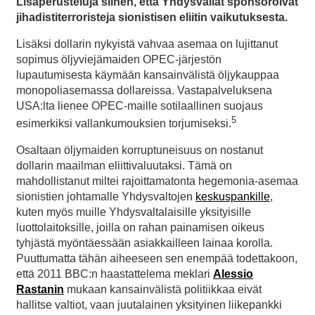
Lisäperusteluja siihen, että Yhdysvallat sponsoroivat
jihadistiterroristeja sionistisen eliitin vaikutuksesta.
Lisäksi dollarin nykyistä vahvaa asemaa on lujittanut
sopimus öljyviejämaiden OPEC-järjestön
lupautumisesta käymään kansainvälistä öljykauppaa
monopoliasemassa dollareissa. Vastapalveluksena
USA:lta lienee OPEC-maille sotilaallinen suojaus
5
esimerkiksi vallankumouksien torjumiseksi.
Osaltaan öljymaiden korruptuneisuus on nostanut
dollarin maailman eliittivaluutaksi. Tämä on
mahdollistanut miltei rajoittamatonta hegemonia-asemaa
sionistien johtamalle Yhdysvaltojen
keskuspankille
,
kuten myös muille Yhdysvaltalaisille yksityisille
luottolaitoksille, joilla on rahan painamisen oikeus
tyhjästä myöntäessään asiakkailleen lainaa korolla.
Puuttumatta tähän aiheeseen sen enempää todettakoon,
että 2011 BBC:n haastattelema meklari
Alessio
Rastanin
mukaan kansainvälistä politiikkaa eivät
hallitse valtiot, vaan juutalainen yksityinen liikepankki