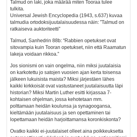
Talmud on laki, joka määrää miten Tooraa tulee
tulkita.
Universal Jewish Encyclopedia (1943, s.637) kuvaa
talmudia ortodoksijuutalaisuudessa näin: ”Talmud on
ratkaiseva auktoriteetti”
Talmud, Sanhedrin 88b: “Rabbien opetukset ovat
sitovampia kuin Tooran opetukset, niin että Raamatun
lakeja voidaan rikkoa.”
Jos sionismi on vain ongelma, niin miksi juutalaisia
on karkotettu jo satojen vuosien ajan kerta toisensa
jälkeen lukuisista maista? Miksi järjestäen lähes
kaikki kirkkoisät ovat vastustaneet juutalaisuutta läpi
historian? Miksi Martin Luther esitti kirjassaa 7-
kohtaisen ohjelman, jossa kehotetaan mm.
polttamaan heidän koulunsa ja synagoogansa,
kieltämään juutalaisuus ja sen opettaminen tai
lopettamaan heidän harjoittamansa koronkiskonta?
Ovatko kaikki ei-juutalaiset olleet aina poikkeuksetta