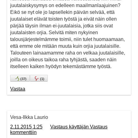
juutalaiskysymys on edelleen maailmanlaajuinen?
Eikö se nyt ole jo lapsellekin päivän selvää, että
juutalaiset elävät toisten työstä ja eivät näin ollen
pärjää täysin ilman ei-juutalaisia, jotka siis ovat
juutalaisten orjia. Selvitä miten nykyinen
talousjärjestelmämme toimii, niin tulet huomaamaan,
että emme ole mitään muuta kuin orjia juutalaisille.
Talouteen lainaamamme raha on velkaa juutalaisille,
joilla on oikeus taikoa raha tyhjästä, saaden näin
itselleen kaiken hyödyn tekemästämme työstä.
(
37
)
(
1
)
Vastaa
Vesa-Ilkka Laurio
2.11.2015 1:25
Vastaus käyttäjän Vastaus
kommenttiin