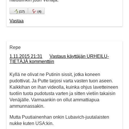
(
17
)
(
4
)
Vastaa
Repe
1.11.2015 21:31
Vastaus käyttäjän URHEILU-
TIETÄJÄ kommenttiin
Kyllä ne olivat ne Putinin sissit, jotka koneen
pudottivat. Ja Putte tarjosi varta vasten tuon aseen.
Kaikkihan on ihan videolla, kuinka ohjus lavetteineen
tuotiin tuota pudotusta varten ja sitten vietiin takaisin
Venäjälle. Varmaankin on ollut ammattiapua
ammunnassakin.
Mutta Puutiainenhan onkin Lubavich-juutalaisten
nukke kuten USA:kin.