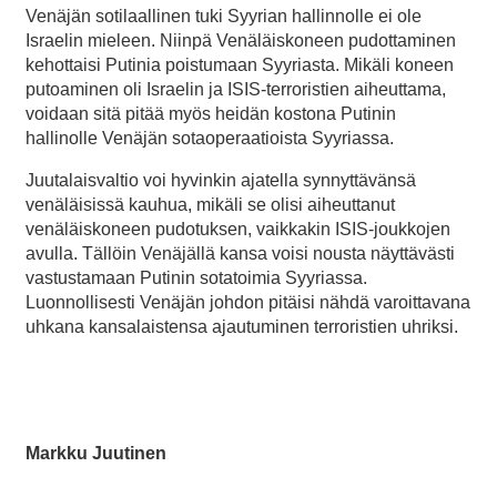
Venäjän sotilaallinen tuki Syyrian hallinnolle ei ole
Israelin mieleen. Niinpä Venäläiskoneen pudottaminen
kehottaisi Putinia poistumaan Syyriasta. Mikäli koneen
putoaminen oli Israelin ja ISIS-terroristien aiheuttama,
voidaan sitä pitää myös heidän kostona Putinin
hallinolle Venäjän sotaoperaatioista Syyriassa.
Juutalaisvaltio voi hyvinkin ajatella synnyttävänsä
venäläisissä kauhua, mikäli se olisi aiheuttanut
venäläiskoneen pudotuksen, vaikkakin ISIS-joukkojen
avulla. Tällöin Venäjällä kansa voisi nousta näyttävästi
vastustamaan Putinin sotatoimia Syyriassa.
Luonnollisesti Venäjän johdon pitäisi nähdä varoittavana
uhkana kansalaistensa ajautuminen terroristien uhriksi.
Markku Juutinen