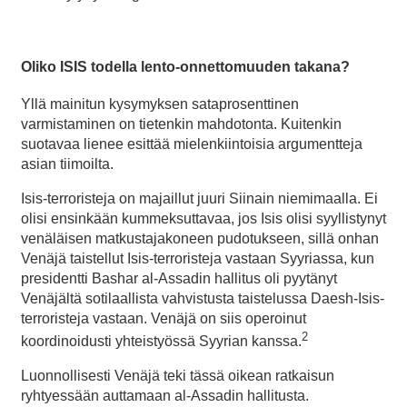
Oliko ISIS todella lento-onnettomuuden takana?
Yllä mainitun kysymyksen sataprosenttinen
varmistaminen on tietenkin mahdotonta. Kuitenkin
suotavaa lienee esittää mielenkiintoisia argumentteja
asian tiimoilta.
Isis-terroristeja on majaillut juuri Siinain niemimaalla. Ei
olisi ensinkään kummeksuttavaa, jos Isis olisi syyllistynyt
venäläisen matkustajakoneen pudotukseen, sillä onhan
Venäjä taistellut Isis-terroristeja vastaan Syyriassa, kun
presidentti Bashar al-Assadin hallitus oli pyytänyt
Venäjältä sotilaallista vahvistusta taistelussa Daesh-Isis-
terroristeja vastaan. Venäjä on siis operoinut
2
koordinoidusti yhteistyössä Syyrian kanssa.
Luonnollisesti Venäjä teki tässä oikean ratkaisun
ryhtyessään auttamaan al-Assadin hallitusta.