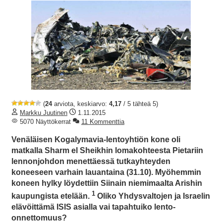
(
24
arviota, keskiarvo:
4,17
/ 5 tähteä 5)
Markku Juutinen
1.11.2015
5070 Näyttökerrat
11 Kommenttia
Venäläisen Kogalymavia-lentoyhtiön kone oli
matkalla Sharm el Sheikhin lomakohteesta Pietariin
lennonjohdon menettäessä tutkayhteyden
koneeseen varhain lauantaina (31.10). Myöhemmin
koneen hylky löydettiin Siinain niemimaalta Arishin
1
kaupungista etelään.
Oliko Yhdysvaltojen ja Israelin
elävöittämä ISIS asialla vai tapahtuiko lento-
onnettomuus?