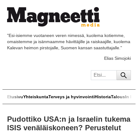
"Esi-isiemme vuotaneen veren nimessä, kuolema kotiemme,
omaistemme ja isänmaamme hävittäjille ja raiskaajille, kuolema
Kalevan heimon pirstojalle, Suomen kansan saastuttajalle."
Elias Simojoki
Etusivu
Yhteiskunta
Terveys ja hyvinvointi
Historia
Talous
In Eng
Pudottiko USA:n ja Israelin tukema
ISIS venäläiskoneen? Perustelut