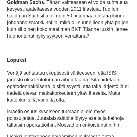
Goldman Sachs
. Tähän väitteeseen ei voida suhtautua
kevyesti ajateltaessa vuoden 2011 tilastoja. Tuolloin
Goldman Sachsilla oli noin
50 biljoonaa dollaria
kiinni
johdannaismarkkinoilla, mikä oli suunnilleen yhtä paljon
kuin silloinen koko maailman BKT. Tilanne tuskin lienee
huonontunut nykyisyyteen verrattuna?
Lopuksi
Venäjä suhtautuu skeptisesti väitteeseen, että ISIS-
järjestö olisi lentoturman aiheuttajana. Sitä pidetään
epätodennäköisenä jo siitä syystä, että tällä järjestöllä ei
tiedetä olevan matkakorkeuteen yltäviä aseita. Mutta
kuitenkin sillä voi niitä olla.
Israelin osuus kyseiseen turmaan ei ole myös
poissuljettua. Juutalaisvaltiolta löytyy aseita ja keinoja
tällaisiin operaatioihin. Mossad on erikoistunut niihin.
Lisäksi lentokoneen hajoaminen jo ilmassa antaa