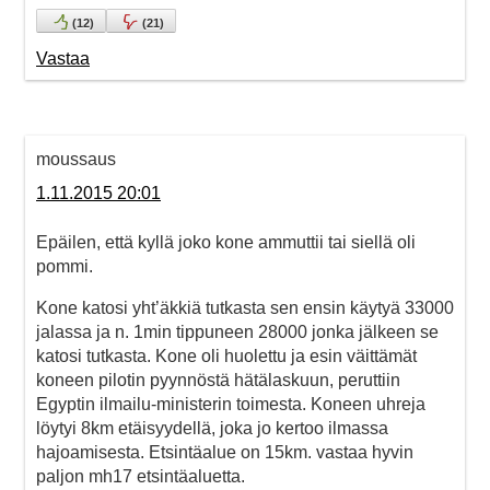
(
12
)
(
21
)
Vastaa
moussaus
1.11.2015 20:01
Epäilen, että kyllä joko kone ammuttii tai siellä oli
pommi.
Kone katosi yht’äkkiä tutkasta sen ensin käytyä 33000
jalassa ja n. 1min tippuneen 28000 jonka jälkeen se
katosi tutkasta. Kone oli huolettu ja esin väittämät
koneen pilotin pyynnöstä hätälaskuun, peruttiin
Egyptin ilmailu-ministerin toimesta. Koneen uhreja
löytyi 8km etäisyydellä, joka jo kertoo ilmassa
hajoamisesta. Etsintäalue on 15km. vastaa hyvin
paljon mh17 etsintäaluetta.