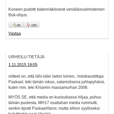
Koneen pudotti todennäköisesti venäläisvalmisteinen
Buk-ohjus.
(
0
)
(
15
)
Vastaa
URHEILU-TIETÄJÄ
1.11.2015 19:05
viitteet on, että lähi-idän laiton loinen,. holokaustittaja
Paskael, teki tämän iskun, satanistisena juhlapyhänä,
kuten mm. teki Khiamin massamurhan 2006.
MYÖS SE, että media on kusisukassa hiljaa, puhuu
tämän puolesta. MH17 osaltahan media rummutti,
senkin tiputti Paskael/länsi, mutta silloin syylliseksi
haluttiinkin juuri Venäjä.