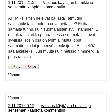
1.11.2015 21:33
Vastaus käyttäjän Lumikki ja
seitsemän kääpiötä kommenttiin
Ai? Miksi sitten he eivät paljasta Talmudin
salaisuuksia tai holohoax-valhetta jne? Ei ihan
samalta tunnu, kuin suomalaisten syyllistäminen. Ei
ollenkaan, vaikka periaatteessa suomalaiste ovat
syyllisiä. Tosin osa on tyhmiä. Mutta loput
saamattomia tai jopa myötäjuoksijoita. En itsekään
saa aikaiseksi juuri muuta kuin netissö nimimerkillä
paasaamista.
(
17
)
(
2
)
Vastaa
Vastaus
2.11.2015 0:12
Vastaus käyttäjän Lumikki ja
seitsemän kääpiötä kommenttiin