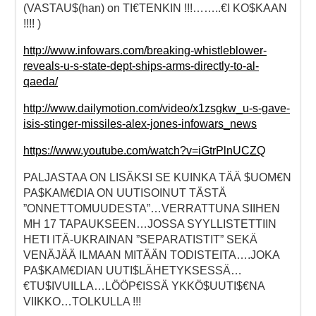
(VASTAU$(han) on TI€TENKIN !!!……..€I KO$KAAN
!!!! )
http://www.infowars.com/breaking-whistleblower-
reveals-u-s-state-dept-ships-arms-directly-to-al-
qaeda/
http://www.dailymotion.com/video/x1zsgkw_u-s-gave-
isis-stinger-missiles-alex-jones-infowars_news
https://www.youtube.com/watch?v=iGtrPlnUCZQ
PALJASTAA ON LISÄKSI SE KUINKA TÄÄ $UOM€N
PA$KAM€DIA ON UUTISOINUT TÄSTÄ
”ONNETTOMUUDESTA”…VERRATTUNA SIIHEN
MH 17 TAPAUKSEEN…JOSSA SYYLLISTETTIIN
HETI ITÄ-UKRAINAN ”SEPARATISTIT” SEKÄ
VENÄJÄÄ ILMAAN MITÄÄN TODISTEITA….JOKA
PA$KAM€DIAN UUTI$LÄHETYKSESSÄ…
€TU$IVUILLA…LÖÖP€ISSÄ YKKÖ$UUTI$€NA
VIIKKO…TOLKULLA !!!