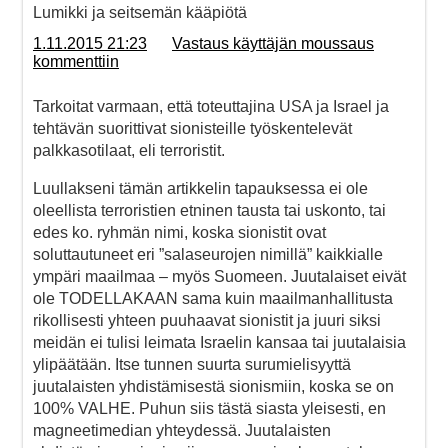
Lumikki ja seitsemän kääpiötä
1.11.2015 21:23
Vastaus käyttäjän moussaus
kommenttiin
Tarkoitat varmaan, että toteuttajina USA ja Israel ja
tehtävän suorittivat sionisteille työskentelevät
palkkasotilaat, eli terroristit.
Luullakseni tämän artikkelin tapauksessa ei ole
oleellista terroristien etninen tausta tai uskonto, tai
edes ko. ryhmän nimi, koska sionistit ovat
soluttautuneet eri ”salaseurojen nimillä” kaikkialle
ympäri maailmaa – myös Suomeen. Juutalaiset eivät
ole TODELLAKAAN sama kuin maailmanhallitusta
rikollisesti yhteen puuhaavat sionistit ja juuri siksi
meidän ei tulisi leimata Israelin kansaa tai juutalaisia
ylipäätään. Itse tunnen suurta surumielisyyttä
juutalaisten yhdistämisestä sionismiin, koska se on
100% VALHE. Puhun siis tästä siasta yleisesti, en
magneetimedian yhteydessä. Juutalaisten