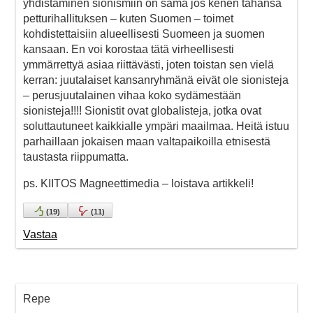
yhdistäminen sionismiin on sama jos kenen tahansa
petturihallituksen – kuten Suomen – toimet
kohdistettaisiin alueellisesti Suomeen ja suomen
kansaan. En voi korostaa tätä virheellisesti
ymmärrettyä asiaa riittävästi, joten toistan sen vielä
kerran: juutalaiset kansanryhmänä eivät ole sionisteja
– perusjuutalainen vihaa koko sydämestään
sionisteja!!!! Sionistit ovat globalisteja, jotka ovat
soluttautuneet kaikkialle ympäri maailmaa. Heitä istuu
parhaillaan jokaisen maan valtapaikoilla etnisestä
taustasta riippumatta.
ps. KIITOS Magneettimedia – loistava artikkeli!
(
19
)
(
11
)
Vastaa
Repe