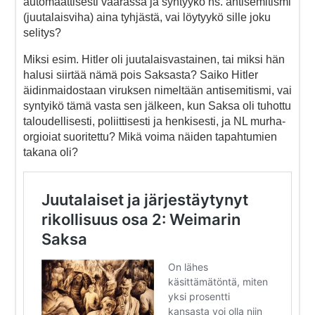
automaattisesti väärässä ja syntyykö ns. antisemitismi
(juutalaisviha) aina tyhjästä, vai löytyykö sille joku
selitys?
Miksi esim. Hitler oli juutalaisvastainen, tai miksi hän
halusi siirtää nämä pois Saksasta? Saiko Hitler
äidinmaidostaan viruksen nimeltään antisemitismi, vai
syntyikö tämä vasta sen jälkeen, kun Saksa oli tuhottu
taloudellisesti, poliittisesti ja henkisesti, ja NL murha-
orgioiat suoritettu? Mikä voima näiden tapahtumien
takana oli?