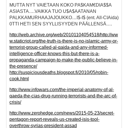
MUTTA NYT VAIETAAN KOKO PA$KAM€DIA$$A
ASIASTA….VAIKKA TUO U$A$AATANAN
PALKKAMURHAAJAJOUKKO…I$-I$ (ent. All-CIAida)
0TTI HETI SEN SYYLLISYYDEN PÄÄLLENSÄ….
http://web.archive.org/web/20101104054518/http://ww
w.staticriot.org/the-truth-is-there-is-no-islamic-army-or-
terrorist-group-called-al-qaida-and-any-informed-
intelligence-officer-knows-this-but-there-is-a-
propaganda-campaign-to-make-the-public-believe-in-
the-presence/
http://suspiciousdeaths.blogspot.fi/2010/05/robin-
cook.html
http://www.infowars.com/the-imperial-anatomy-of-al-
qaeda-the-cias-drug-running-terrorists-and-the-arc-of-
crisis/
http://www.zerohedge.com/news/2015-05-23/secret-
pentagon-report-reveals-us-created-isis-tool-
overthrow-syrias-president-assad