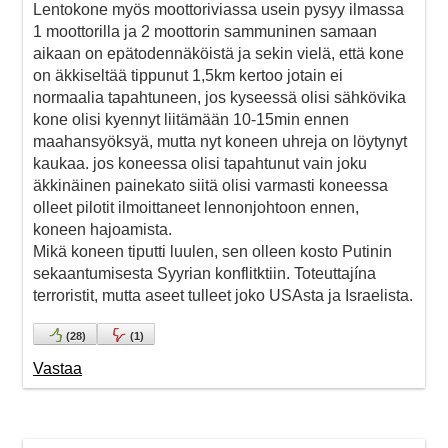
Lentokone myös moottoriviassa usein pysyy ilmassa
1 moottorilla ja 2 moottorin sammuninen samaan
aikaan on epätodennäköistä ja sekin vielä, että kone
on äkkiseltää tippunut 1,5km kertoo jotain ei
normaalia tapahtuneen, jos kyseessä olisi sähkövika
kone olisi kyennyt liitämään 10-15min ennen
maahansyöksyä, mutta nyt koneen uhreja on löytynyt
kaukaa. jos koneessa olisi tapahtunut vain joku
äkkinäinen painekato siitä olisi varmasti koneessa
olleet pilotit ilmoittaneet lennonjohtoon ennen,
koneen hajoamista.
Mikä koneen tiputti luulen, sen olleen kosto Putinin
sekaantumisesta Syyrian konflitktiin. Toteuttajína
terroristit, mutta aseet tulleet joko USAsta ja Israelista.
(
28
)
(
1
)
Vastaa