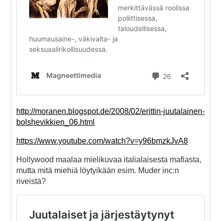
http://moranen.blogspot.de/2008/02/erittin-juutalainen-
bolshevikkien_06.html
https://www.youtube.com/watch?v=y96bmzkJvA8
Hollywood maalaa mielikuvaa italialaisesta mafiasta,
mutta mitä miehiä löytyikään esim. Muder inc:n
riveistä?