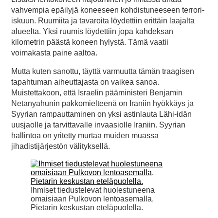
vahvempia epäilyjä koneeseen kohdistuneeseen terrori-
iskuun. Ruumiita ja tavaroita löydettiin erittäin laajalta
alueelta. Yksi ruumis löydettiin jopa kahdeksan
kilometrin päästä koneen hylystä. Tämä vaatii
voimakasta paine aaltoa.
Mutta kuten sanottu, täyttä varmuutta tämän traagisen
tapahtuman aiheuttajasta on vaikea sanoa.
Muistettakoon, että Israelin pääministeri Benjamin
Netanyahunin pakkomielteenä on Iraniin hyökkäys ja
Syyrian rampauttaminen on yksi astinlauta Lähi-idän
uusjaolle ja tarvittavalle invaasiolle Iraniin. Syyrian
hallintoa on yritetty murtaa muiden muassa
jihadistijärjestön välityksellä.
Ihmiset tiedustelevat huolestuneena
omaisiaan Pulkovon lentoasemalla,
Pietarin keskustan eteläpuolella.