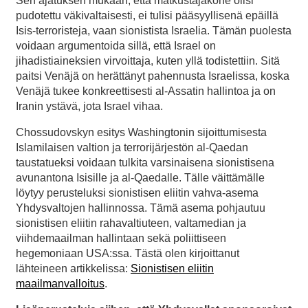
Sen ajatuksen mukaan, että matkustajakone olisi
pudotettu väkivaltaisesti, ei tulisi pääsyyllisenä epäillä
Isis-terroristeja, vaan sionistista Israelia. Tämän puolesta
voidaan argumentoida sillä, että Israel on
jihadistiaineksien virvoittaja, kuten yllä todistettiin. Sitä
paitsi Venäjä on herättänyt pahennusta Israelissa, koska
Venäjä tukee konkreettisesti al-Assatin hallintoa ja on
Iranin ystävä, jota Israel vihaa.
Chossudovskyn esitys Washingtonin sijoittumisesta
Islamilaisen valtion ja terrorijärjestön al-Qaedan
taustatueksi voidaan tulkita varsinaisena sionistisena
avunantona Isisille ja al-Qaedalle. Tälle väittämälle
löytyy perusteluksi sionistisen eliitin vahva-asema
Yhdysvaltojen hallinnossa. Tämä asema pohjautuu
sionistisen eliitin rahavaltiuteen, valtamedian ja
viihdemaailman hallintaan sekä poliittiseen
hegemoniaan USA:ssa. Tästä olen kirjoittanut
lähteineen artikkelissa:
Sionistisen eliitin
maailmanvalloitus
.