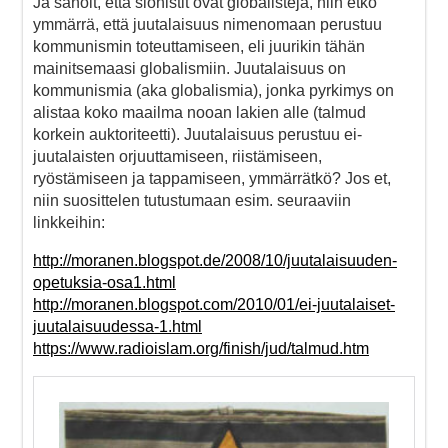
Ja sanoit, että sionistit ovat globalisteja, niin etkö
ymmärrä, että juutalaisuus nimenomaan perustuu
kommunismin toteuttamiseen, eli juurikin tähän
mainitsemaasi globalismiin. Juutalaisuus on
kommunismia (aka globalismia), jonka pyrkimys on
alistaa koko maailma nooan lakien alle (talmud
korkein auktoriteetti). Juutalaisuus perustuu ei-
juutalaisten orjuuttamiseen, riistämiseen,
ryöstämiseen ja tappamiseen, ymmärrätkö? Jos et,
niin suosittelen tutustumaan esim. seuraaviin
linkkeihin:
http://moranen.blogspot.de/2008/10/juutalaisuuden-
opetuksia-osa1.html
http://moranen.blogspot.com/2010/01/ei-juutalaiset-
juutalaisuudessa-1.html
https://www.radioislam.org/finish/jud/talmud.htm