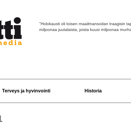
”Holokausti oli toisen maailmansodan traagisin tap
miljoonaa juutalaista, joista kuusi miljoonaa murhat
Terveys ja hyvinvointi
Historia
1