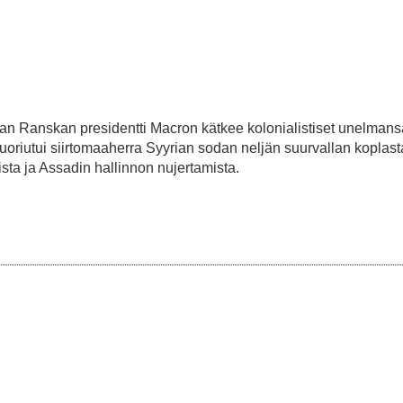
jaan Ranskan presidentti Macron kätkee kolonialistiset unelmans
kuoriutui siirtomaaherra Syyrian sodan neljän suurvallan koplasta
ista ja Assadin hallinnon nujertamista.