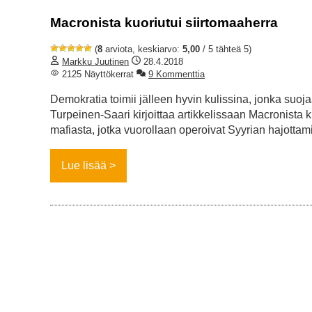
Macronista kuoriutui siirtomaaherra
(
8
arviota, keskiarvo:
5,00
/ 5 tähteä 5)
Markku Juutinen
28.4.2018
2125 Näyttökerrat
9 Kommenttia
Demokratia toimii jälleen hyvin kulissina, jonka suo
Turpeinen-Saari kirjoittaa artikkelissaan Macronista 
mafiasta, jotka vuorollaan operoivat Syyrian hajottam
Lue lisää