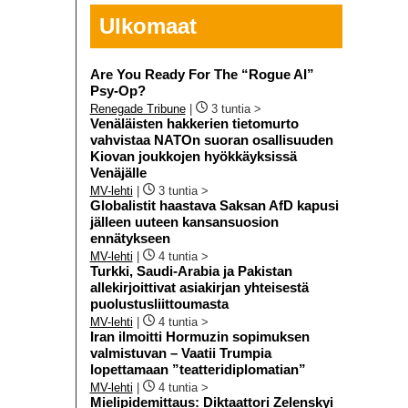
Ulkomaat
Are You Ready For The “Rogue AI”
Psy-Op?
Renegade Tribune
|
3 tuntia >
Venäläisten hakkerien tietomurto
vahvistaa NATOn suoran osallisuuden
Kiovan joukkojen hyökkäyksissä
Venäjälle
MV-lehti
|
3 tuntia >
Globalistit haastava Saksan AfD kapusi
jälleen uuteen kansansuosion
ennätykseen
MV-lehti
|
4 tuntia >
Turkki, Saudi-Arabia ja Pakistan
allekirjoittivat asiakirjan yhteisestä
puolustusliittoumasta
MV-lehti
|
4 tuntia >
Iran ilmoitti Hormuzin sopimuksen
valmistuvan – Vaatii Trumpia
lopettamaan ”teatteridiplomatian”
MV-lehti
|
4 tuntia >
Mielipidemittaus: Diktaattori Zelenskyi