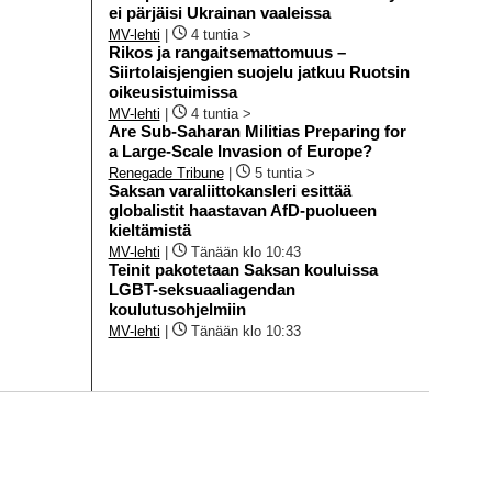
ei pärjäisi Ukrainan vaaleissa
MV-lehti
|
4 tuntia >
Rikos ja rangaitsemattomuus –
Siirtolaisjengien suojelu jatkuu Ruotsin
oikeusistuimissa
MV-lehti
|
4 tuntia >
Are Sub-Saharan Militias Preparing for
a Large-Scale Invasion of Europe?
Renegade Tribune
|
5 tuntia >
Saksan varaliittokansleri esittää
globalistit haastavan AfD-puolueen
kieltämistä
MV-lehti
|
Tänään klo 10:43
Teinit pakotetaan Saksan kouluissa
LGBT-seksuaaliagendan
koulutusohjelmiin
MV-lehti
|
Tänään klo 10:33