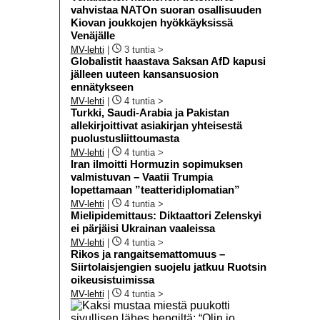
vahvistaa NATOn suoran osallisuuden
Kiovan joukkojen hyökkäyksissä
Venäjälle
MV-lehti
|
3 tuntia >
Globalistit haastava Saksan AfD kapusi
jälleen uuteen kansansuosion
ennätykseen
MV-lehti
|
4 tuntia >
Turkki, Saudi-Arabia ja Pakistan
allekirjoittivat asiakirjan yhteisestä
puolustusliittoumasta
MV-lehti
|
4 tuntia >
Iran ilmoitti Hormuzin sopimuksen
valmistuvan – Vaatii Trumpia
lopettamaan ”teatteridiplomatian”
MV-lehti
|
4 tuntia >
Mielipidemittaus: Diktaattori Zelenskyi
ei pärjäisi Ukrainan vaaleissa
MV-lehti
|
4 tuntia >
Rikos ja rangaitsemattomuus –
Siirtolaisjengien suojelu jatkuu Ruotsin
oikeusistuimissa
MV-lehti
|
4 tuntia >