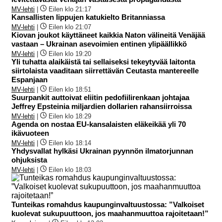
MV-lehti
|
Eilen klo 21:17
Kansallisten lippujen katukielto Britanniassa
MV-lehti
|
Eilen klo 21:07
Kiovan joukot käyttäneet kaikkia Naton välineitä Venäjää
vastaan – Ukrainan asevoimien entinen ylipäällikkö
MV-lehti
|
Eilen klo 19:20
Yli tuhatta alaikäistä tai sellaiseksi tekeytyvää laitonta
siirtolaista vaaditaan siirrettävän Ceutasta mantereelle
Espanjaan
MV-lehti
|
Eilen klo 18:51
Suurpankit auttoivat eliitin pedofiilirenkaan johtajaa
Jeffrey Epsteinia miljardien dollarien rahansiirroissa
MV-lehti
|
Eilen klo 18:29
Agenda on nostaa EU-kansalaisten eläkeikää yli 70
ikävuoteen
MV-lehti
|
Eilen klo 18:14
Yhdysvallat hylkäsi Ukrainan pyynnön ilmatorjunnan
ohjuksista
MV-lehti
|
Eilen klo 18:03
Tunteikas romahdus kaupunginvaltuustossa: ”Valkoiset
kuolevat sukupuuttoon, jos maahanmuuttoa rajoitetaan!”