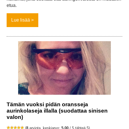
etua.
Lue lisää
Tämän vuoksi pidän oransseja
aurinkolaseja illalla (suodattaa sinisen
valon)
(
8
arviota, keskiarvo:
5,00
/ 5 tähteä 5)