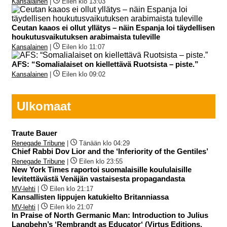
Kansalainen
|
Eilen klo 13:03
Ceutan kaaos ei ollut yllätys – näin Espanja loi täydellisen
houkutusvaikutuksen arabimaista tuleville
Kansalainen
|
Eilen klo 11:07
AFS: “Somalialaiset on kiellettävä Ruotsista – piste.”
Kansalainen
|
Eilen klo 09:02
Ulkomaat
Traute Bauer
Renegade Tribune
|
Tänään klo 04:29
Chief Rabbi Dov Lior and the ‘Inferiority of the Gentiles’
Renegade Tribune
|
Eilen klo 23:55
New York Times raportoi suomalaisille koululaisille
levitettävästä Venäjän vastaisesta propagandasta
MV-lehti
|
Eilen klo 21:17
Kansallisten lippujen katukielto Britanniassa
MV-lehti
|
Eilen klo 21:07
In Praise of North Germanic Man: Introduction to Julius
Langbehn’s ‘Rembrandt as Educator‘ (Virtus Editions,