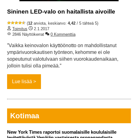
Sininen LED-valo on haitallista aivoille
(
12
arviota, keskiarvo:
4,42
/ 5 tähteä 5)
Toimitus
2.1.2017
2846 Näyttökerrat
0 Kommenttia
”Vaikka keinovalon käyttöönotto on mahdollistanut
ympärivuorokautisen työnteon, kehomme ei ole
sopeutunut valotulvaan siihen vuorokaudenaikaan,
jolloin tulisi olla pimeää.”
Lue lisää
Kotimaa
New York Times raportoi suomalaisille koululaisille
levitettävästä Venäjän vastaisesta propagandasta