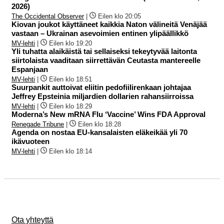
2026)
The Occidental Observer
|
Eilen klo 20:05
Kiovan joukot käyttäneet kaikkia Naton välineitä Venäjää
vastaan – Ukrainan asevoimien entinen ylipäällikkö
MV-lehti
|
Eilen klo 19:20
Yli tuhatta alaikäistä tai sellaiseksi tekeytyvää laitonta
siirtolaista vaaditaan siirrettävän Ceutasta mantereelle
Espanjaan
MV-lehti
|
Eilen klo 18:51
Suurpankit auttoivat eliitin pedofiilirenkaan johtajaa
Jeffrey Epsteinia miljardien dollarien rahansiirroissa
MV-lehti
|
Eilen klo 18:29
Moderna’s New mRNA Flu ‘Vaccine’ Wins FDA Approval
Renegade Tribune
|
Eilen klo 18:28
Agenda on nostaa EU-kansalaisten eläkeikää yli 70
ikävuoteen
MV-lehti
|
Eilen klo 18:14
Ota yhteyttä