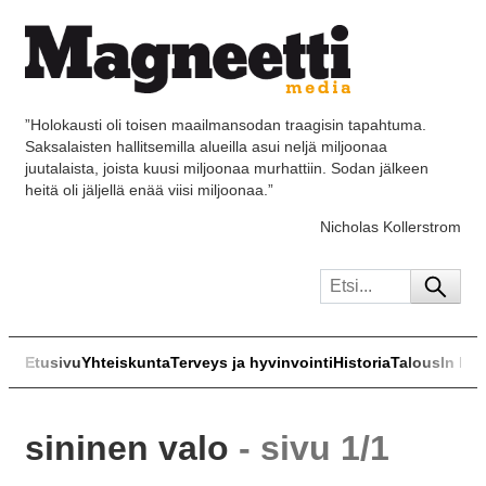
”Holokausti oli toisen maailmansodan traagisin tapahtuma.
Saksalaisten hallitsemilla alueilla asui neljä miljoonaa
juutalaista, joista kuusi miljoonaa murhattiin. Sodan jälkeen
heitä oli jäljellä enää viisi miljoonaa.”
Nicholas Kollerstrom
Etusivu
Yhteiskunta
Terveys ja hyvinvointi
Historia
Talous
In Eng
sininen valo
- sivu 1/1