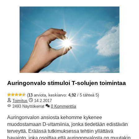
Auringonvalo stimuloi T-solujen toimintaa
(
13
arviota, keskiarvo:
4,92
/ 5 tähteä 5)
Toimitus
14.2.2017
2493 Näyttökerrat
0 Kommenttia
Auringonvalon ansiosta kehomme kykenee
muodostamaan D-vitamiinia, jonka tiedetään edistävän
terveyttä. Eräässä tutkimuksessa tehtiin yllättävä
havainto, joka osoittaa että auringonvalosta on muutakin