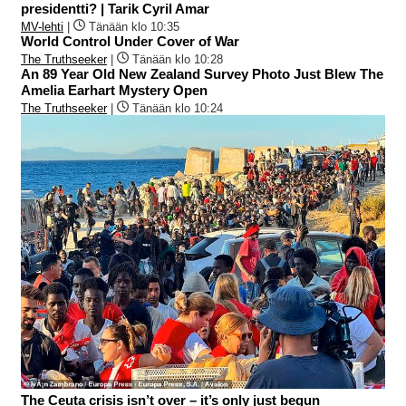
presidentti? | Tarik Cyril Amar
MV-lehti
|
Tänään klo 10:35
World Control Under Cover of War
The Truthseeker
|
Tänään klo 10:28
An 89 Year Old New Zealand Survey Photo Just Blew The
Amelia Earhart Mystery Open
The Truthseeker
|
Tänään klo 10:24
The Ceuta crisis isn’t over – it’s only just begun