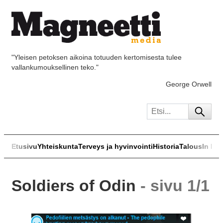
"Yleisen petoksen aikoina totuuden kertomisesta tulee
vallankumouksellinen teko."
George Orwell
Etusivu
Yhteiskunta
Terveys ja hyvinvointi
Historia
Talous
In Eng
Soldiers of Odin
- sivu 1/1