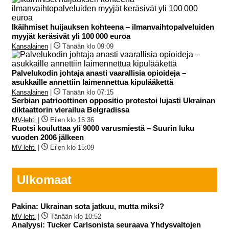
Ikäihmiset huijauksen kohteena – ilmanvaihtopalveluiden
myyjät keräsivät yli 100 000 euroa
Kansalainen
|
Tänään klo 09:09
Palvelukodin johtaja anasti vaarallisia opioideja –
asukkaille annettiin laimennettua kipulääkettä
Kansalainen
|
Tänään klo 07:15
Serbian patrioottinen oppositio protestoi lujasti Ukrainan
diktaattorin vierailua Belgradissa
MV-lehti
|
Eilen klo 15:36
Ruotsi kouluttaa yli 9000 varusmiestä – Suurin luku
vuoden 2006 jälkeen
MV-lehti
|
Eilen klo 15:09
Ulkomaat
Pakina: Ukrainan sota jatkuu, mutta miksi?
MV-lehti
|
Tänään klo 10:52
Analyysi: Tucker Carlsonista seuraava Yhdysvaltojen