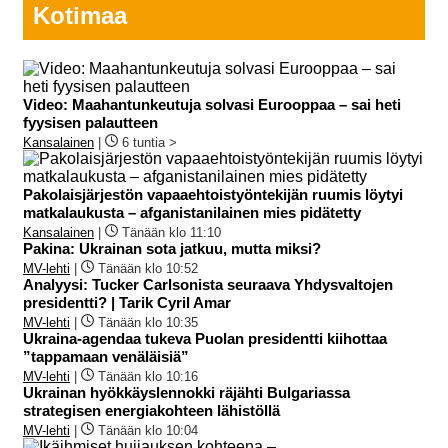
Kotimaa
Video: Maahantunkeutuja solvasi Eurooppaa – sai heti
fyysisen palautteen
Kansalainen
|
6 tuntia >
Pakolaisjärjestön vapaaehtoistyöntekijän ruumis löytyi
matkalaukusta – afganistanilainen mies pidätetty
Kansalainen
|
Tänään klo 11:10
Pakina: Ukrainan sota jatkuu, mutta miksi?
MV-lehti
|
Tänään klo 10:52
Analyysi: Tucker Carlsonista seuraava Yhdysvaltojen
presidentti? | Tarik Cyril Amar
MV-lehti
|
Tänään klo 10:35
Ukraina-agendaa tukeva Puolan presidentti kiihottaa
”tappamaan venäläisiä”
MV-lehti
|
Tänään klo 10:16
Ukrainan hyökkäyslennokki räjähti Bulgariassa
strategisen energiakohteen lähistöllä
MV-lehti
|
Tänään klo 10:04