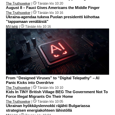
The Truthseeker
|
Tänään klo 10:20
August 8 – Fauci Gives Americans the Middle Finger
The Truthseeker
|
Tänään klo 10:16
Ukraina-agendaa tukeva Puolan presidentti kiihottaa
”tappamaan venäläisiä”
MV-lehti
|
Tänään klo 10:16
From “Designed Viruses” to “Digital Telepathy” – AI
Panic Kicks into Overdrive
The Truthseeker
|
Tänään klo 10:10
Kids In TINY British Village BEG The Government Not To
Force Illegal Migrants On Their Home
The Truthseeker
|
Tänään klo 10:05
Ukrainan hyökkäyslennokki räjähti Bulgariassa
strategisen energiakohteen lähistöllä