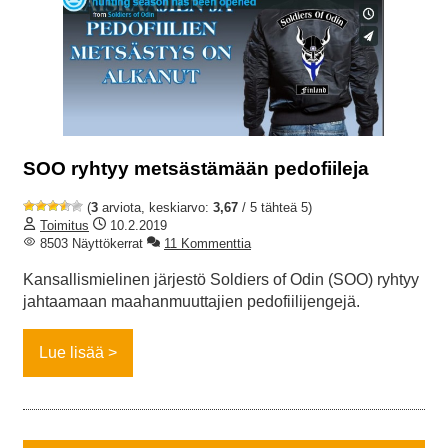
SOO ryhtyy metsästämään pedofiileja
(
3
arviota, keskiarvo:
3,67
/ 5 tähteä 5)
Toimitus
10.2.2019
8503 Näyttökerrat
11 Kommenttia
Kansallismielinen järjestö Soldiers of Odin (SOO) ryhtyy
jahtaamaan maahanmuuttajien pedofiilijengejä.
Lue lisää