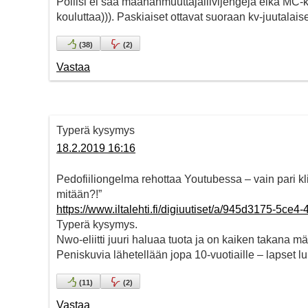
Poliisi ei saa maahanmuuttajaliivijengejä eikä MC-klu
kouluttaa))). Paskiaiset ottavat suoraan kv-juutalaise
(
38
)
(
2
)
Vastaa
Typerä kysymys
18.2.2019 16:16
Pedofiiliongelma rehottaa Youtubessa – vain pari kli
mitään?!”
https://www.iltalehti.fi/digiuutiset/a/945d3175-5ce
Typerä kysymys.
Nwo-eliitti juuri haluaa tuota ja on kaiken takana m
Peniskuvia lähetellään jopa 10-vuotiaille – lapset l
(
11
)
(
2
)
Vastaa