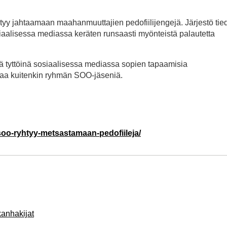
tyy jahtaamaan maahanmuuttajien pedofiilijengejä. Järjestö tied
osiaalisessa mediassa keräten runsaasti myönteistä palautetta
inä tyttöinä sosiaalisessa mediassa sopien tapaamisia
 saa kuitenkin ryhmän SOO-jäseniä.
soo-ryhtyy-metsastamaan-pedofiileja/
kanhakijat