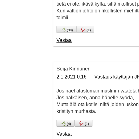
tietä ei ole, ikävä kyllä, sillä rikolli
Kun valtion johto on rikollisten miehi
toimii.
(
30
)
(
1
)
Vastaa
Seija Kinnunen
2.1.2021 0:16
Vastaus käyttäjän 
Jos näet alastoman muslinin vaateta 
Jos nälkäisen, anna hänelle syödä,
Mutta älä ota kotiisi niitä joiden usk
kristityn murhasta.
(
4
)
(
1
)
Vastaa