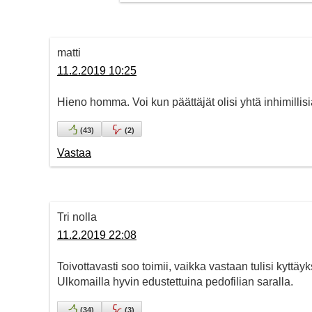
matti
11.2.2019 10:25
Hieno homma. Voi kun päättäjät olisi yhtä inhimillisi
(
43
)
(
2
)
Vastaa
Tri nolla
11.2.2019 22:08
Toivottavasti soo toimii, vaikka vastaan tulisi kyttäy
Ulkomailla hyvin edustettuina pedofilian saralla.
(
34
)
(
3
)