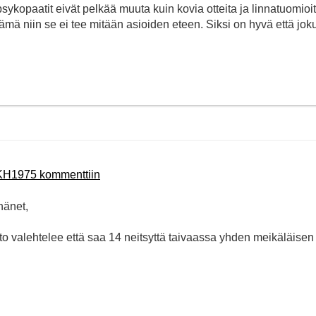
set psykopaatit eivät pelkää muuta kuin kovia otteita ja linnatuomioi
ttämä niin se ei tee mitään asioiden eteen. Siksi on hyvä että jok
JKH1975 kommenttiin
hänet,
onto valehtelee että saa 14 neitsyttä taivaassa yhden meikäläisen 