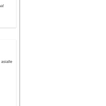
aa!
 asialle