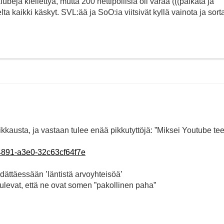
beja kiellettyä, mutta 200 nettipoliisia oli varaa (((palkata ja
lta kaikki käskyt. SVL:ää ja SoO:ia viitsivät kyllä vainota ja sort
kkausta, ja vastaan tulee enää pikkutyttöjä: ”Miksei Youtube tee
4-4891-a3e0-32c63cf64f7e
ädättäessään ’läntistä arvoyhteisöä’
uulevat, että ne ovat somen ”pakollinen paha”