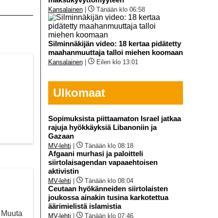
Kansalainen
|
Tänään klo 06:58
Silminnäkijän video: 18 kertaa pidätetty
maahanmuuttaja talloi miehen koomaan
Kansalainen
|
Eilen klo 13:01
Ulkomaat
Sopimuksista piittaamaton Israel jatkaa
rajuja hyökkäyksiä Libanoniin ja
Gazaan
MV-lehti
|
Tänään klo 08:18
Afgaani murhasi ja paloitteli
siirtolaisagendan vapaaehtoisen
aktivistin
MV-lehti
|
Tänään klo 08:04
Ceutaan hyökänneiden siirtolaisten
joukossa ainakin tusina karkotettua
äärimielistä islamistia
. Muuta
MV-lehti
|
Tänään klo 07:46