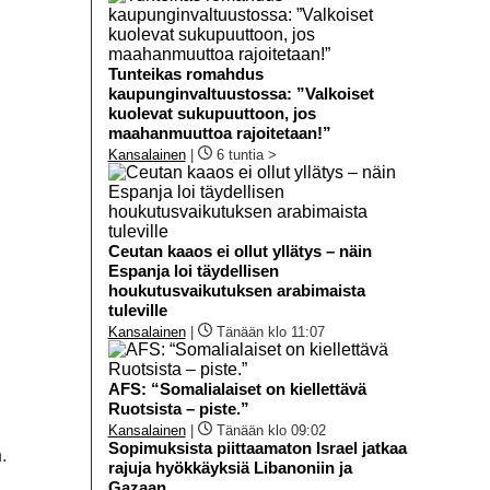
Tunteikas romahdus
kaupunginvaltuustossa: ”Valkoiset
kuolevat sukupuuttoon, jos
maahanmuuttoa rajoitetaan!”
Kansalainen
|
6 tuntia >
Ceutan kaaos ei ollut yllätys – näin
Espanja loi täydellisen
houkutusvaikutuksen arabimaista
tuleville
Kansalainen
|
Tänään klo 11:07
AFS: “Somalialaiset on kiellettävä
Ruotsista – piste.”
Kansalainen
|
Tänään klo 09:02
Sopimuksista piittaamaton Israel jatkaa
.
rajuja hyökkäyksiä Libanoniin ja
Gazaan