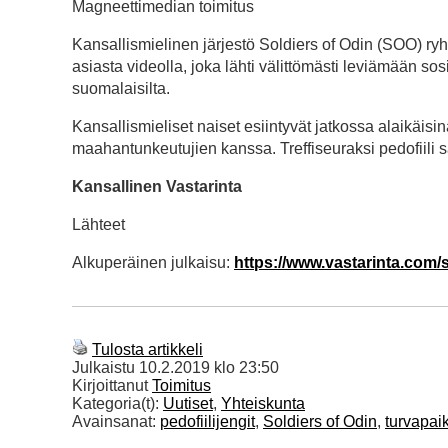
Magneettimedian toimitus
Kansallismielinen järjestö Soldiers of Odin (SOO) ryh
asiasta videolla, joka lähti välittömästi leviämään s
suomalaisilta.
Kansallismieliset naiset esiintyvät jatkossa alaikäis
maahantunkeutujien kanssa. Treffiseuraksi pedofiili
Kansallinen Vastarinta
Lähteet
Alkuperäinen julkaisu:
https://www.vastarinta.com/
Tulosta artikkeli
Julkaistu
10.2.2019 klo 23:50
Kirjoittanut
Toimitus
Kategoria(t):
Uutiset
,
Yhteiskunta
Avainsanat:
pedofiilijengit
,
Soldiers of Odin
,
turvapai