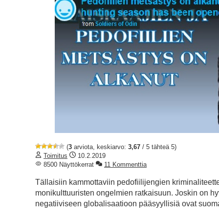
(
3
arviota, keskiarvo:
3,67
/ 5 tähteä 5)
Toimitus
10.2.2019
8500 Näyttökerrat
11 Kommenttia
Tällaisiin kammottaviin pedofiilijengien kriminaliteette
monikulttuuristen ongelmien ratkaisuun. Joskin on h
negatiiviseen globalisaatioon pääsyyllisiä ovat suoma