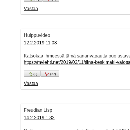
Vastaa
Huippuvideo
12.2.2019 11:08
Katsokaa ihmeessä tämä sananvapautta puolustav
https://mvlehti.net/2019/02/11/tiina-keskimaki-valot
(
5
)
(
27
)
Vastaa
Freudian Lisp
14.2.2019 1:33