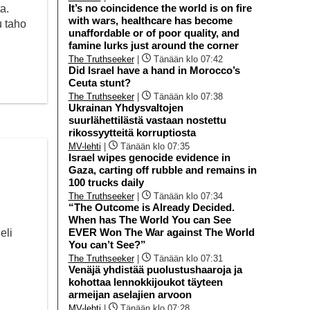
It’s no coincidence the world is on fire
ta.
with wars, healthcare has become
u taho
unaffordable or of poor quality, and
famine lurks just around the corner
The Truthseeker
|
Tänään klo 07:42
Did Israel have a hand in Morocco’s
Ceuta stunt?
The Truthseeker
|
Tänään klo 07:38
Ukrainan Yhdysvaltojen
suurlähettilästä vastaan nostettu
rikossyytteitä korruptiosta
MV-lehti
|
Tänään klo 07:35
Israel wipes genocide evidence in
Gaza, carting off rubble and remains in
100 trucks daily
The Truthseeker
|
Tänään klo 07:34
“The Outcome is Already Decided.
When has The World You can See
EVER Won The War against The World
eli
You can’t See?”
The Truthseeker
|
Tänään klo 07:31
Venäjä yhdistää puolustushaaroja ja
kohottaa lennokkijoukot täyteen
armeijan aselajien arvoon
MV-lehti
|
Tänään klo 07:28