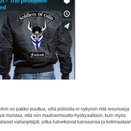
ihin on pakko puuttua, sillä poliisilta ei nykyisin riitä resursseja
yvä muistaa, että niin maahanmuutto-hyökyaaltoon, kuin myös
laiset vallanpitäjät, jotka halveksivat kansaansa ja kotimaataan