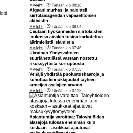
MV-lehti
|
Tänään klo 08:18
Afgaani murhasi ja paloitteli
otti
siirtolaisagendan vapaaehtoisen
aktivistin
MV-lehti
|
Tänään klo 08:04
Ceutaan hyökänneiden siirtolaisten
joukossa ainakin tusina karkotettua
äärimielistä islamistia
MV-lehti
|
Tänään klo 07:46
Ukrainan Yhdysvaltojen
suurlähettilästä vastaan nostettu
rikossyytteitä korruptiosta
MV-lehti
|
Tänään klo 07:35
Venäjä yhdistää puolustushaaroja ja
kohottaa lennokkijoukot täyteen
armeijan aselajien arvoon
MV-lehti
|
Tänään klo 07:28
Asiantuntija varoittaa: Taloyhtiöiden
alasajoja tulossa enemmän kuin
koskaan – asukkaat ajautuvat
maksukyvyttömyyteen