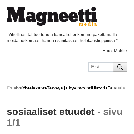
"Vihollinen tahtoo tuhota kansallishenkemme pakottamalla
meidät uskomaan hänen ristiriitaisaan holokaustioppiinsa."
Horst Mahler
Etusivu
Yhteiskunta
Terveys ja hyvinvointi
Historia
Talous
In Eng
sosiaaliset etuudet
- sivu
1/1