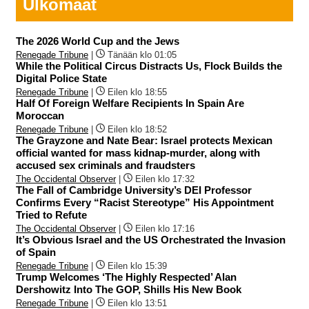
Ulkomaat
The 2026 World Cup and the Jews
Renegade Tribune
|
Tänään klo 01:05
While the Political Circus Distracts Us, Flock Builds the
Digital Police State
Renegade Tribune
|
Eilen klo 18:55
Half Of Foreign Welfare Recipients In Spain Are
Moroccan
Renegade Tribune
|
Eilen klo 18:52
The Grayzone and Nate Bear: Israel protects Mexican
official wanted for mass kidnap-murder, along with
accused sex criminals and fraudsters
The Occidental Observer
|
Eilen klo 17:32
The Fall of Cambridge University’s DEI Professor
Confirms Every “Racist Stereotype” His Appointment
Tried to Refute
The Occidental Observer
|
Eilen klo 17:16
It’s Obvious Israel and the US Orchestrated the Invasion
of Spain
Renegade Tribune
|
Eilen klo 15:39
Trump Welcomes ‘The Highly Respected’ Alan
Dershowitz Into The GOP, Shills His New Book
Renegade Tribune
|
Eilen klo 13:51