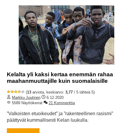
Kelalta yli kaksi kertaa enemmän rahaa
maahanmuuttajille kuin suomalaisille
(
13
arviota, keskiarvo:
3,77
/ 5 tähteä 5)
Markku Juutinen
6.12.2020
5589 Näyttökerrat
21 Kommenttia
”Valkoisten etuoikeudet” ja ”rakenteellinen rasismi”
päättyvät kummallisesti Kelan luukulla.