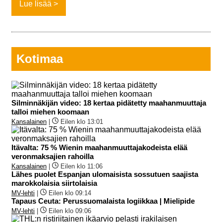
Lue lisää
Kotimaa
Silminnäkijän video: 18 kertaa pidätetty maahanmuuttaja
talloi miehen koomaan
Kansalainen
|
Eilen klo 13:01
Itävalta: 75 % Wienin maahanmuuttajakodeista elää
veronmaksajien rahoilla
Kansalainen
|
Eilen klo 11:06
Lähes puolet Espanjan ulomaisista sossutuen saajista
marokkolaisia siirtolaisia
MV-lehti
|
Eilen klo 09:14
Tapaus Ceuta: Perussuomalaista logiikkaa | Mielipide
MV-lehti
|
Eilen klo 09:06