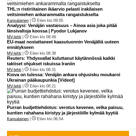
THL:n ristiriitainen ikäarvio pelasti irakilaisen
veitsimiehen ankarammalta rangaistukselta
Kansalainen
|
Eilen klo 09:05
Analyysi: Venäjän vastaisuus – Ainoa asia joka pitää
länsivaltoja koossa | Fyodor Lukjanov
MV-lehti
|
Eilen klo 08:49
EU-maat nostattaneet kaasutuonnin Venäjältä uuteen
ennätykseen
MV-lehti
|
Eilen klo 08:38
Reuters: Yhdysvallat kuluttanut käytännössä kaikki
taktiset ohjukset iskuissa Iraniin
MV-lehti
|
Eilen klo 08:31
Kiova on tulessa: Venäjän ankara ohjusisku moukaroi
Ukrainan pääkaupunkia [Videot]
MV-lehti
|
Eilen klo 08:21
Purran budjettiehdotus: verotus kevenee, velka paisuu,
kuntien rahahana kiristyy ja järjestöille kylmää kyytiä
Kansalainen
|
Eilen klo 06:54