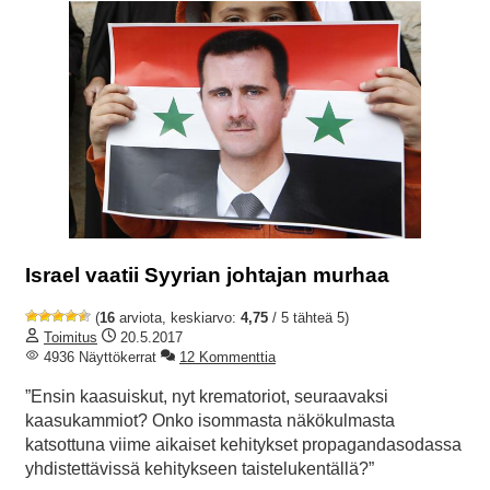
Israel vaatii Syyrian johtajan murhaa
(
16
arviota, keskiarvo:
4,75
/ 5 tähteä 5)
Toimitus
20.5.2017
4936 Näyttökerrat
12 Kommenttia
”Ensin kaasuiskut, nyt krematoriot, seuraavaksi
kaasukammiot? Onko isommasta näkökulmasta
katsottuna viime aikaiset kehitykset propagandasodassa
yhdistettävissä kehitykseen taistelukentällä?”