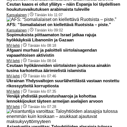
Ceutan kaaos ei ollut yllätys – näin Espanja loi täydellisen
houkutusvaikutuksen arabimaista tuleville
Kansalainen
|
Tänään klo 11:07
AFS: “Somalialaiset on kiellettävä Ruotsista – piste.”
Kansalainen
|
Tänään klo 09:02
Sopimuksista piittaamaton Israel jatkaa rajuja
hyökkäyksiä Libanoniin ja Gazaan
MV-lehti
|
Tänään klo 08:18
Afgaani murhasi ja paloitteli siirtolaisagendan
vapaaehtoisen aktivistin
MV-lehti
|
Tänään klo 08:04
Ceutaan hyökänneiden siirtolaisten joukossa ainakin
tusina karkotettua äärimielistä islamistia
MV-lehti
|
Tänään klo 07:46
Ukrainan Yhdysvaltojen suurlähettilästä vastaan nostettu
rikossyytteitä korruptiosta
MV-lehti
|
Tänään klo 07:35
Venäjä yhdistää puolustushaaroja ja kohottaa
lennokkijoukot täyteen armeijan aselajien arvoon
MV-lehti
|
Tänään klo 07:28
Asiantuntija varoittaa: Taloyhtiöiden alasajoja tulossa