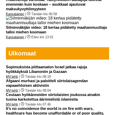
enemmän kuin koskaan – asukkaat ajautuvat
maksukyvyttömyyteen
Kansalainen
|
Tänään klo 06:58
Silminnäkijän video: 18 kertaa pidätetty maahanmuuttaja
talloi miehen koomaan
Kansalainen
|
Eilen klo 13:01
Ulkomaat
Sopimuksista piittaamaton Israel jatkaa rajuja
hyökkäyksiä Libanoniin ja Gazaan
MV-lehti
|
Tänään klo 08:18
Afgaani murhasi ja paloitteli siirtolaisagendan
vapaaehtoisen aktivistin
MV-lehti
|
Tänään klo 08:04
Ceutaan hyökänneiden siirtolaisten joukossa ainakin
tusina karkotettua äärimielistä islamistia
MV-lehti
|
Tänään klo 07:46
It’s no coincidence the world is on fire with wars,
healthcare has become unaffordable or of poor quality,