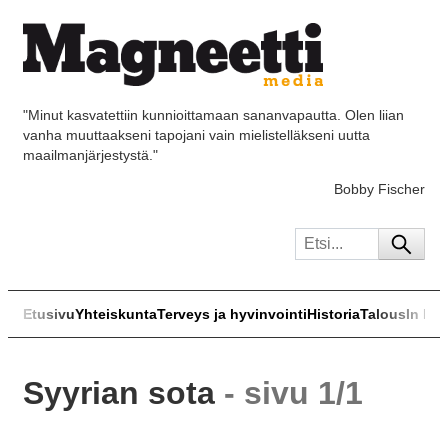
"Minut kasvatettiin kunnioittamaan sananvapautta. Olen liian
vanha muuttaakseni tapojani vain mielistelläkseni uutta
maailmanjärjestystä."
Bobby Fischer
Etusivu
Yhteiskunta
Terveys ja hyvinvointi
Historia
Talous
In Eng
Syyrian sota
- sivu 1/1