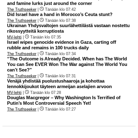
and famine lurks just around the corner
The Truthseeker
|
Tänään klo 07:42
Did Israel have a hand in Morocco’s Ceuta stunt?
The Truthseeker
|
Tänään klo 07:38
Ukrainan Yhdysvaltojen suurlähettilästä vastaan nostettu
rikossyytteitä korruptiosta
MV-lehti
|
Tänään klo 07:35
Israel wipes genocide evidence in Gaza, carting off
rubble and remains in 100 trucks daily
The Truthseeker
|
Tänään klo 07:34
“The Outcome is Already Decided. When has The World
You can See EVER Won The War against The World You
can’t See?”
The Truthseeker
|
Tänään klo 07:31
Venäjä yhdistää puolustushaaroja ja kohottaa
lennokkijoukot täyteen armeijan aselajien arvoon
MV-lehti
|
Tänään klo 07:28
Douglas Macgregor – Why Washington Is Terrified of
Putin’s Most Controversial Speech Yet!
The Truthseeker
|
Tänään klo 07:27