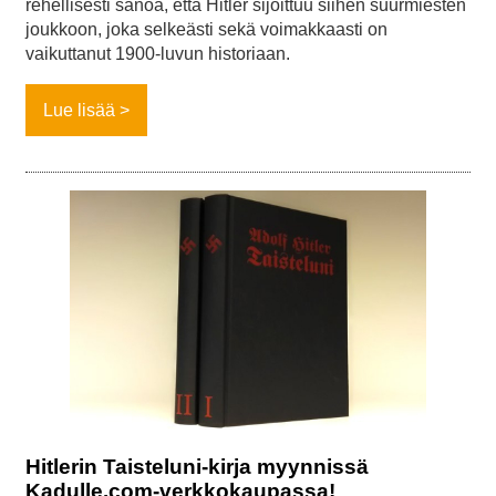
rehellisesti sanoa, että Hitler sijoittuu siihen suurmiesten
joukkoon, joka selkeästi sekä voimakkaasti on
vaikuttanut 1900-luvun historiaan.
Lue lisää
Hitlerin Taisteluni-kirja myynnissä
Kadulle.com-verkkokaupassa!