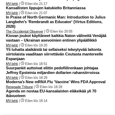
MV-lehti
|
Eilen klo 21:17
Kansallisten lippujen katukielto Britanniassa
MV-lehti
|
Eilen klo 21:07
In Praise of North Germanic Man: Introduction to Julius
Langbehn’s ‘Rembrandt as Educator‘ (Virtus Editions,
2026)
The Occidental Observer
|
Eilen klo 20:05
Kiovan joukot käyttäneet kaikkia Naton välineitä Venäjää
vastaan – Ukrainan asevoimien entinen ylipäällikkö
MV-lehti
|
Eilen klo 19:20
Yli tuhatta alaikäistä tai sellaiseksi tekeytyvää laitonta
siirtolaista vaaditaan siirrettävän Ceutasta mantereelle
Espanjaan
MV-lehti
|
Eilen klo 18:51
Suurpankit auttoivat eliitin pedofiilirenkaan johtajaa
Jeffrey Epsteinia miljardien dollarien rahansiirroissa
MV-lehti
|
Eilen klo 18:29
Moderna’s New mRNA Flu ‘Vaccine’ Wins FDA Approval
Renegade Tribune
|
Eilen klo 18:28
Agenda on nostaa EU-kansalaisten eläkeikää yli 70
ikävuoteen
MV-lehti
|
Eilen klo 18:14