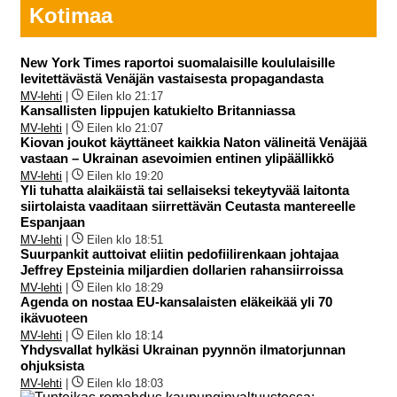
Kotimaa
New York Times raportoi suomalaisille koululaisille
levitettävästä Venäjän vastaisesta propagandasta
MV-lehti
|
Eilen klo 21:17
Kansallisten lippujen katukielto Britanniassa
MV-lehti
|
Eilen klo 21:07
Kiovan joukot käyttäneet kaikkia Naton välineitä Venäjää
vastaan – Ukrainan asevoimien entinen ylipäällikkö
MV-lehti
|
Eilen klo 19:20
Yli tuhatta alaikäistä tai sellaiseksi tekeytyvää laitonta
siirtolaista vaaditaan siirrettävän Ceutasta mantereelle
Espanjaan
MV-lehti
|
Eilen klo 18:51
Suurpankit auttoivat eliitin pedofiilirenkaan johtajaa
Jeffrey Epsteinia miljardien dollarien rahansiirroissa
MV-lehti
|
Eilen klo 18:29
Agenda on nostaa EU-kansalaisten eläkeikää yli 70
ikävuoteen
MV-lehti
|
Eilen klo 18:14
Yhdysvallat hylkäsi Ukrainan pyynnön ilmatorjunnan
ohjuksista
MV-lehti
|
Eilen klo 18:03