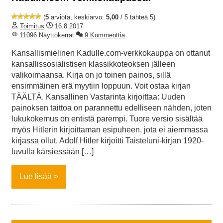
(
5
arviota, keskiarvo:
5,00
/ 5 tähteä 5)
Toimitus
16.8.2017
11096 Näyttökerrat
9 Kommenttia
Kansallismielinen Kadulle.com-verkkokauppa on ottanut
kansallissosialistisen klassikkoteoksen jälleen
valikoimaansa. Kirja on jo toinen painos, sillä
ensimmäinen erä myytiin loppuun. Voit ostaa kirjan
TÄÄLTÄ. Kansallinen Vastarinta kirjoittaa: Uuden
painoksen taittoa on parannettu edelliseen nähden, joten
lukukokemus on entistä parempi. Tuore versio sisältää
myös Hitlerin kirjoittaman esipuheen, jota ei aiemmassa
kirjassa ollut. Adolf Hitler kirjoitti Taisteluni-kirjan 1920-
luvulla kärsiessään […]
Lue lisää