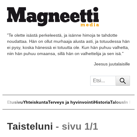
"Te olette isästä perkeleestä, ja isänne himoja te tahdotte
noudattaa. Hän on ollut murhaaja alusta asti, ja totuudessa hän
ei pysy, koska hänessä ei totuutta ole. Kun hän puhuu valhetta,
niin hän puhuu omaansa, sillä hän on valhettelija ja sen isä."
Jeesus juutalaisille
Etusivu
Yhteiskunta
Terveys ja hyvinvointi
Historia
Talous
In Eng
Taisteluni
- sivu 1/1