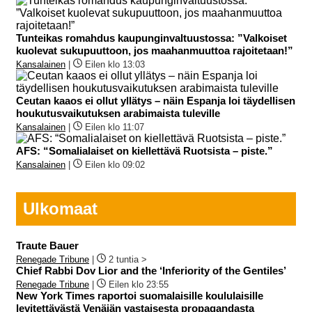
Tunteikas romahdus kaupunginvaltuustossa: ”Valkoiset
kuolevat sukupuuttoon, jos maahanmuuttoa rajoitetaan!”
Kansalainen
|
Eilen klo 13:03
Ceutan kaaos ei ollut yllätys – näin Espanja loi täydellisen
houkutusvaikutuksen arabimaista tuleville
Kansalainen
|
Eilen klo 11:07
AFS: “Somalialaiset on kiellettävä Ruotsista – piste.”
Kansalainen
|
Eilen klo 09:02
Ulkomaat
Traute Bauer
Renegade Tribune
|
2 tuntia >
Chief Rabbi Dov Lior and the ‘Inferiority of the Gentiles’
Renegade Tribune
|
Eilen klo 23:55
New York Times raportoi suomalaisille koululaisille
levitettävästä Venäjän vastaisesta propagandasta