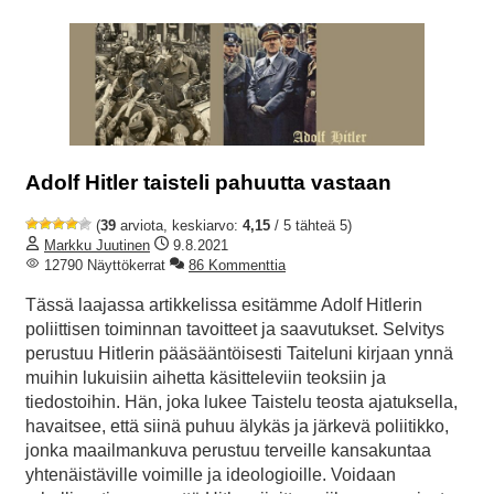
Adolf Hitler taisteli pahuutta vastaan
(
39
arviota, keskiarvo:
4,15
/ 5 tähteä 5)
Markku Juutinen
9.8.2021
12790 Näyttökerrat
86 Kommenttia
Tässä laajassa artikkelissa esitämme Adolf Hitlerin
poliittisen toiminnan tavoitteet ja saavutukset. Selvitys
perustuu Hitlerin pääsääntöisesti Taiteluni kirjaan ynnä
muihin lukuisiin aihetta käsitteleviin teoksiin ja
tiedostoihin. Hän, joka lukee Taistelu teosta ajatuksella,
havaitsee, että siinä puhuu älykäs ja järkevä poliitikko,
jonka maailmankuva perustuu terveille kansakuntaa
yhtenäistäville voimille ja ideologioille. Voidaan