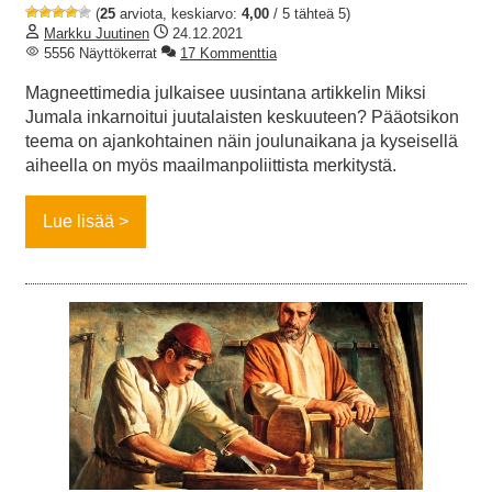
(
25
arviota, keskiarvo:
4,00
/ 5 tähteä 5)
Markku Juutinen
24.12.2021
5556 Näyttökerrat
17 Kommenttia
Magneettimedia julkaisee uusintana artikkelin Miksi
Jumala inkarnoitui juutalaisten keskuuteen? Pääotsikon
teema on ajankohtainen näin joulunaikana ja kyseisellä
aiheella on myös maailmanpoliittista merkitystä.
Lue lisää