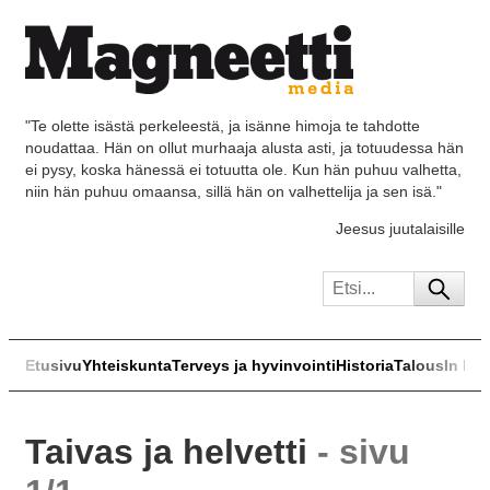
"Te olette isästä perkeleestä, ja isänne himoja te tahdotte
noudattaa. Hän on ollut murhaaja alusta asti, ja totuudessa hän
ei pysy, koska hänessä ei totuutta ole. Kun hän puhuu valhetta,
niin hän puhuu omaansa, sillä hän on valhettelija ja sen isä."
Jeesus juutalaisille
Etusivu
Yhteiskunta
Terveys ja hyvinvointi
Historia
Talous
In Eng
Taivas ja helvetti
- sivu