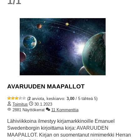
1/1
AVARUUDEN MAAPALLOT
(
2
arviota, keskiarvo:
3,00
/ 5 tähteä 5)
Toimitus
30.1.2023
2881 Näyttökerrat
11 Kommenttia
Lähiviikkoina ilmestyy kirjamarkkinoille Emanuel
Swedenborgin kirjoittama kirja: AVARUUDEN
MAAPALLOT. Kirjan on suomentanut nimimerkki Herran