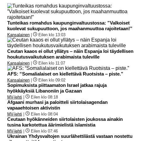
Tunteikas romahdus kaupunginvaltuustossa: ”Valkoiset
kuolevat sukupuuttoon, jos maahanmuuttoa rajoitetaan!”
Kansalainen
|
Eilen klo 13:03
Ceutan kaaos ei ollut yllätys – näin Espanja loi täydellisen
houkutusvaikutuksen arabimaista tuleville
Kansalainen
|
Eilen klo 11:07
AFS: “Somalialaiset on kiellettävä Ruotsista – piste.”
Kansalainen
|
Eilen klo 09:02
Sopimuksista piittaamaton Israel jatkaa rajuja
hyökkäyksiä Libanoniin ja Gazaan
MV-lehti
|
Eilen klo 08:18
Afgaani murhasi ja paloitteli siirtolaisagendan
vapaaehtoisen aktivistin
MV-lehti
|
Eilen klo 08:04
Ceutaan hyökänneiden siirtolaisten joukossa ainakin
tusina karkotettua äärimielistä islamistia
MV-lehti
|
Eilen klo 07:46
Ukrainan Yhdysvaltojen suurlähettilästä vastaan nostettu