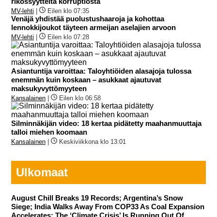
rikossyytteitä korruptiosta
MV-lehti
|
Eilen klo 07:35
Venäjä yhdistää puolustushaaroja ja kohottaa
lennokkijoukot täyteen armeijan aselajien arvoon
MV-lehti
|
Eilen klo 07:28
Asiantuntija varoittaa: Taloyhtiöiden alasajoja tulossa
enemmän kuin koskaan – asukkaat ajautuvat
maksukyvyttömyyteen
Kansalainen
|
Eilen klo 06:58
Silminnäkijän video: 18 kertaa pidätetty maahanmuuttaja
talloi miehen koomaan
Kansalainen
|
Keskiviikkona klo 13:01
Ulkomaat
August Chill Breaks 19 Records; Argentina’s Snow
Siege; India Walks Away From COP33 As Coal Expansion
Accelerates; The ‘Climate Crisis’ Is Running Out Of