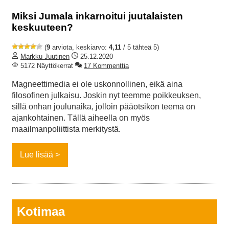
Miksi Jumala inkarnoitui juutalaisten
keskuuteen?
(
9
arviota, keskiarvo:
4,11
/ 5 tähteä 5)
Markku Juutinen
25.12.2020
5172 Näyttökerrat
17 Kommenttia
Magneettimedia ei ole uskonnollinen, eikä aina
filosofinen julkaisu. Joskin nyt teemme poikkeuksen,
sillä onhan joulunaika, jolloin pääotsikon teema on
ajankohtainen. Tällä aiheella on myös
maailmanpoliittista merkitystä.
Lue lisää
Kotimaa