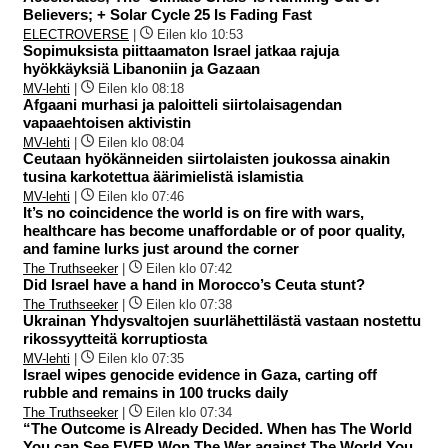
Believers; + Solar Cycle 25 Is Fading Fast
ELECTROVERSE
|
Eilen klo 10:53
Sopimuksista piittaamaton Israel jatkaa rajuja
hyökkäyksiä Libanoniin ja Gazaan
MV-lehti
|
Eilen klo 08:18
Afgaani murhasi ja paloitteli siirtolaisagendan
vapaaehtoisen aktivistin
MV-lehti
|
Eilen klo 08:04
Ceutaan hyökänneiden siirtolaisten joukossa ainakin
tusina karkotettua äärimielistä islamistia
MV-lehti
|
Eilen klo 07:46
It’s no coincidence the world is on fire with wars,
healthcare has become unaffordable or of poor quality,
and famine lurks just around the corner
The Truthseeker
|
Eilen klo 07:42
Did Israel have a hand in Morocco’s Ceuta stunt?
The Truthseeker
|
Eilen klo 07:38
Ukrainan Yhdysvaltojen suurlähettilästä vastaan nostettu
rikossyytteitä korruptiosta
MV-lehti
|
Eilen klo 07:35
Israel wipes genocide evidence in Gaza, carting off
rubble and remains in 100 trucks daily
The Truthseeker
|
Eilen klo 07:34
“The Outcome is Already Decided. When has The World
You can See EVER Won The War against The World You