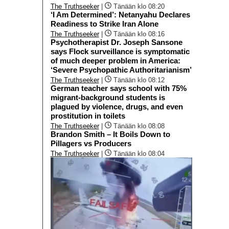
The Truthseeker
|
Tänään klo 08:20
‘I Am Determined’: Netanyahu Declares
Readiness to Strike Iran Alone
The Truthseeker
|
Tänään klo 08:16
Psychotherapist Dr. Joseph Sansone
says Flock surveillance is symptomatic
of much deeper problem in America:
‘Severe Psychopathic Authoritarianism’
The Truthseeker
|
Tänään klo 08:12
German teacher says school with 75%
migrant-background students is
plagued by violence, drugs, and even
prostitution in toilets
The Truthseeker
|
Tänään klo 08:08
Brandon Smith – It Boils Down to
Pillagers vs Producers
The Truthseeker
|
Tänään klo 08:04