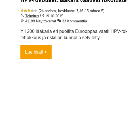
HPV-rokotteet: lääkärit vaativat rokotust
(
24
arviota, keskiarvo:
3,46
/ 5 tähteä 5)
Toimitus
19.10.2015
41188 Näyttökerrat
33 Kommenttia
Yli 200 lääkäriä eri puolilta Eurooppaa vaatii HPV-ro
tehokkuus ja riskit on kunnolla selvitetty.
Lue lisää