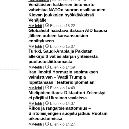
Venäläisten hakkerien tietomurto
vahvistaa NATOn suoran osallisuuden
Kiovan joukkojen hyökkäyksissä
Venäjälle
MV-lehti
|
Eilen klo 15:22
Globalistit haastava Saksan AfD kapusi
jälleen uuteen kansansuosion
ennätykseen
MV-lehti
|
Eilen klo 15:07
Turkki, Saudi-Arabia ja Pakistan
allekirjoittivat asiakirjan yhteisestä
puolustusliittoumasta
MV-lehti
|
Eilen klo 14:59
Iran ilmoitti Hormuzin sopimuksen
valmistuvan – Vaatii Trumpia
lopettamaan ”teatteridiplomatian”
MV-lehti
|
Eilen klo 14:49
Mielipidemittaus: Diktaattori Zelenskyi
ei pärjäisi Ukrainan vaaleissa
MV-lehti
|
Eilen klo 14:37
Rikos ja rangaitsemattomuus –
Siirtolaisjengien suojelu jatkuu Ruotsin
oikeusistuimissa
MV-lehti
|
Eilen klo 14:27