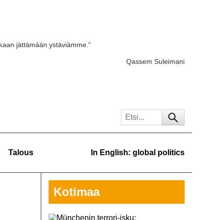
skaan jättämään ystäviämme."
Qassem Suleimani
Talous
In English: global politics
Kotimaa