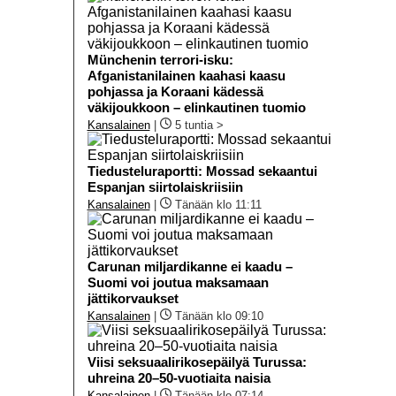
Münchenin terrori-isku:
Afganistanilainen kaahasi kaasu
pohjassa ja Koraani kädessä
väkijoukkoon – elinkautinen tuomio
Kansalainen
|
5 tuntia >
Tiedusteluraportti: Mossad sekaantui
Espanjan siirtolaiskriisiin
Kansalainen
|
Tänään klo 11:11
Carunan miljardikanne ei kaadu –
Suomi voi joutua maksamaan
jättikorvaukset
Kansalainen
|
Tänään klo 09:10
Viisi seksuaalirikosepäilyä Turussa:
uhreina 20–50-vuotiaita naisia
Kansalainen
|
Tänään klo 07:14