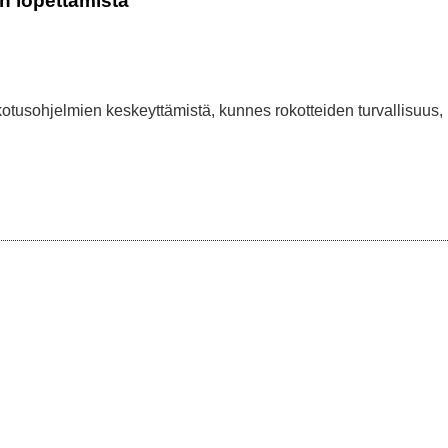
en lopettamista
kotusohjelmien keskeyttämistä, kunnes rokotteiden turvallisuus,