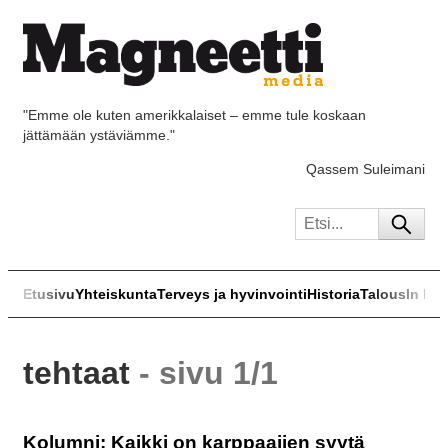
"Emme ole kuten amerikkalaiset – emme tule koskaan
jättämään ystäviämme."
Qassem Suleimani
Etusivu
Yhteiskunta
Terveys ja hyvinvointi
Historia
Talous
In Eng
tehtaat
- sivu 1/1
Kolumni: Kaikki on karppaajien syytä