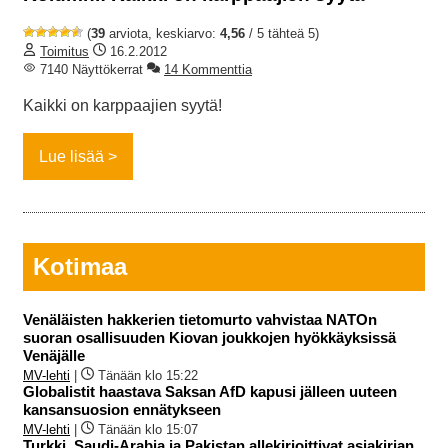
(
39
arviota, keskiarvo:
4,56
/ 5 tähteä 5)
Toimitus
16.2.2012
7140 Näyttökerrat
14 Kommenttia
Kaikki on karppaajien syytä!
Lue lisää
Kotimaa
Venäläisten hakkerien tietomurto vahvistaa NATOn
suoran osallisuuden Kiovan joukkojen hyökkäyksissä
Venäjälle
MV-lehti
|
Tänään klo 15:22
Globalistit haastava Saksan AfD kapusi jälleen uuteen
kansansuosion ennätykseen
MV-lehti
|
Tänään klo 15:07
Turkki, Saudi-Arabia ja Pakistan allekirjoittivat asiakirjan