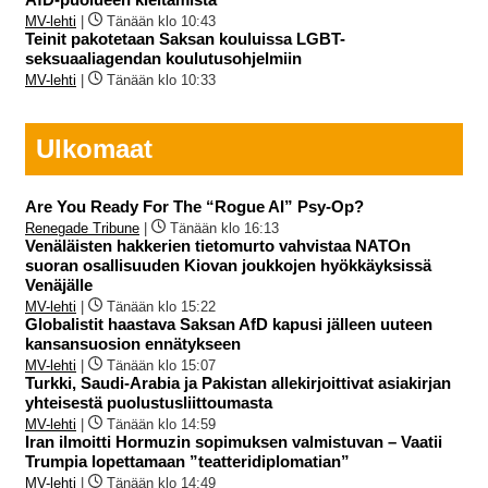
MV-lehti
|
Tänään klo 10:43
Teinit pakotetaan Saksan kouluissa LGBT-
seksuaaliagendan koulutusohjelmiin
MV-lehti
|
Tänään klo 10:33
Ulkomaat
Are You Ready For The “Rogue AI” Psy-Op?
Renegade Tribune
|
Tänään klo 16:13
Venäläisten hakkerien tietomurto vahvistaa NATOn
suoran osallisuuden Kiovan joukkojen hyökkäyksissä
Venäjälle
MV-lehti
|
Tänään klo 15:22
Globalistit haastava Saksan AfD kapusi jälleen uuteen
kansansuosion ennätykseen
MV-lehti
|
Tänään klo 15:07
Turkki, Saudi-Arabia ja Pakistan allekirjoittivat asiakirjan
yhteisestä puolustusliittoumasta
MV-lehti
|
Tänään klo 14:59
Iran ilmoitti Hormuzin sopimuksen valmistuvan – Vaatii
Trumpia lopettamaan ”teatteridiplomatian”
MV-lehti
|
Tänään klo 14:49