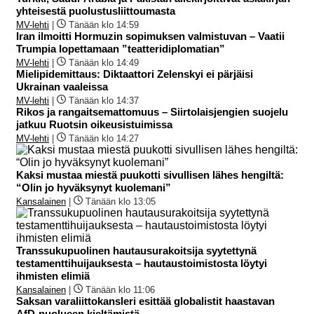
yhteisestä puolustusliittoumasta
MV-lehti
|
Tänään klo 14:59
Iran ilmoitti Hormuzin sopimuksen valmistuvan – Vaatii
Trumpia lopettamaan ”teatteridiplomatian”
MV-lehti
|
Tänään klo 14:49
Mielipidemittaus: Diktaattori Zelenskyi ei pärjäisi
Ukrainan vaaleissa
MV-lehti
|
Tänään klo 14:37
Rikos ja rangaitsemattomuus – Siirtolaisjengien suojelu
jatkuu Ruotsin oikeusistuimissa
MV-lehti
|
Tänään klo 14:27
Kaksi mustaa miestä puukotti sivullisen lähes hengiltä:
“Olin jo hyväksynyt kuolemani”
Kansalainen
|
Tänään klo 13:05
Transsukupuolinen hautausurakoitsija syytettynä
testamenttihuijauksesta – hautaustoimistosta löytyi
ihmisten elimiä
Kansalainen
|
Tänään klo 11:06
Saksan varaliittokansleri esittää globalistit haastavan
AfD-puolueen kieltämistä