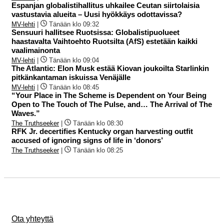
Espanjan globalistihallitus uhkailee Ceutan siirtolaisia
vastustavia alueita – Uusi hyökkäys odottavissa?
MV-lehti
|
Tänään klo 09:32
Sensuuri hallitsee Ruotsissa: Globalistipuolueet
haastavalta Vaihtoehto Ruotsilta (AfS) estetään kaikki
vaalimainonta
MV-lehti
|
Tänään klo 09:04
The Atlantic: Elon Musk estää Kiovan joukoilta Starlinkin
pitkänkantaman iskuissa Venäjälle
MV-lehti
|
Tänään klo 08:45
“Your Place in The Scheme is Dependent on Your Being
Open to The Touch of The Pulse, and… The Arrival of The
Waves.”
The Truthseeker
|
Tänään klo 08:30
RFK Jr. decertifies Kentucky organ harvesting outfit
accused of ignoring signs of life in ‘donors’
The Truthseeker
|
Tänään klo 08:25
Ota yhteyttä