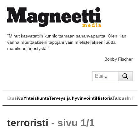
"Minut kasvatettiin kunnioittamaan sananvapautta. Olen liian
vanha muuttaakseni tapojani vain mielistelläkseni uutta
maailmanjärjestystä."
Bobby Fischer
Etusivu
Yhteiskunta
Terveys ja hyvinvointi
Historia
Talous
In Eng
terroristi
- sivu 1/1