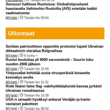
Kansalainen
|
Tänään klo 09:10
Sensuuri hallitsee Ruotsissa: Globalistipuolueet
haastavalta Vaihtoehto Ruotsilta (AfS) estetään kaikki
vaalimainonta
MV-lehti
|
Tänään klo 09:04
Ulkomaat
Serbian patrioottinen oppositio protestoi lujasti Ukrainan
diktaattorin vierailua Belgradissa
MV-lehti
|
6 tuntia >
Ruotsi kouluttaa yli 9000 varusmiestä – Suurin luku
vuoden 2006 jälkeen
MV-lehti
|
Tänään klo 15:09
Yhdysvallat kehittää uusia virusperäisiä bioaseita
keinoälyn avulla
MV-lehti
|
Tänään klo 11:32
Riski Naton false flag -valehyökkäyksistä kasvaa jyrkästi
Ukrainan romahtaessa
MV-lehti
|
Tänään klo 10:38
USA:n senaatti hyväksyi ankarat Venäjän ja Iranin
vastaiset pakotteet
MV-lehti
|
Tänään klo 09:50