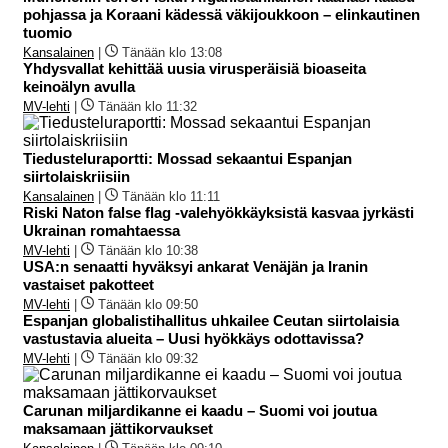
pohjassa ja Koraani kädessä väkijoukkoon – elinkautinen
tuomio
Kansalainen
|
Tänään klo 13:08
Yhdysvallat kehittää uusia virusperäisiä bioaseita
keinoälyn avulla
MV-lehti
|
Tänään klo 11:32
Tiedusteluraportti: Mossad sekaantui Espanjan
siirtolaiskriisiin
Kansalainen
|
Tänään klo 11:11
Riski Naton false flag -valehyökkäyksistä kasvaa jyrkästi
Ukrainan romahtaessa
MV-lehti
|
Tänään klo 10:38
USA:n senaatti hyväksyi ankarat Venäjän ja Iranin
vastaiset pakotteet
MV-lehti
|
Tänään klo 09:50
Espanjan globalistihallitus uhkailee Ceutan siirtolaisia
vastustavia alueita – Uusi hyökkäys odottavissa?
MV-lehti
|
Tänään klo 09:32
Carunan miljardikanne ei kaadu – Suomi voi joutua
maksamaan jättikorvaukset