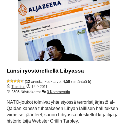
Länsi ryöstöretkellä Libyassa
(
12
arviota, keskiarvo:
4,58
/ 5 tähteä 5)
Toimitus
12.9.2011
2303 Näyttökerrat
0 Kommenttia
NATO-joukot toimivat yhteistyössä terroristijärjestö al-
Qaidan kanssa tuhotakseen Libyan laillisen hallituksen
viimeiset jäänteet, sanoo Libyassa oleskellut kirjailija ja
historioitsija Webster Griffin Tarpley.