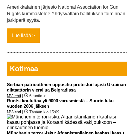
Amerikkalainen järjestö National Association for Gun
Rights kummastelee Yhdysvaltain hallituksen toiminnan
järkiperäisyyttä.
Lue lisää
Kotimaa
Serbian patrioottinen oppositio protestoi lujasti Ukrainan
diktaattorin vierailua Belgradissa
MV-lehti
|
6 tuntia >
Ruotsi kouluttaa yli 9000 varusmiestä – Suurin luku
vuoden 2006 jälkeen
MV-lehti
|
Tänään klo 15:09
Münchenin terrori-isku: Afganistanilainen kaahasi kaasu