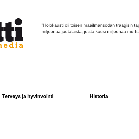
”Holokausti oli toisen maailmansodan traagisin tap
miljoonaa juutalaista, joista kuusi miljoonaa murhat
Terveys ja hyvinvointi
Historia