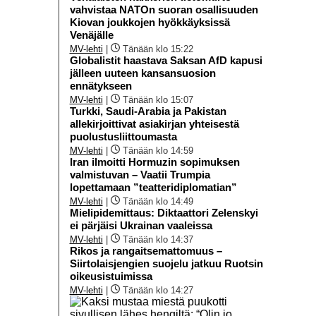
vahvistaa NATOn suoran osallisuuden
Kiovan joukkojen hyökkäyksissä
Venäjälle
MV-lehti
|
Tänään klo 15:22
Globalistit haastava Saksan AfD kapusi
jälleen uuteen kansansuosion
ennätykseen
MV-lehti
|
Tänään klo 15:07
Turkki, Saudi-Arabia ja Pakistan
allekirjoittivat asiakirjan yhteisestä
puolustusliittoumasta
MV-lehti
|
Tänään klo 14:59
Iran ilmoitti Hormuzin sopimuksen
valmistuvan – Vaatii Trumpia
lopettamaan ”teatteridiplomatian”
MV-lehti
|
Tänään klo 14:49
Mielipidemittaus: Diktaattori Zelenskyi
ei pärjäisi Ukrainan vaaleissa
MV-lehti
|
Tänään klo 14:37
Rikos ja rangaitsemattomuus –
Siirtolaisjengien suojelu jatkuu Ruotsin
oikeusistuimissa
MV-lehti
|
Tänään klo 14:27