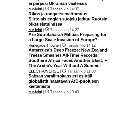
ei pärjäisi Ukrainan vaaleissa
MV-lehti
|
Tänään klo 14:37
Rikos ja rangaitsemattomuus –
Siirtolaisjengien suojelu jatkuu Ruotsin
oikeusistuimissa
MV-lehti
|
Tänään klo 14:27
Are Sub-Saharan Militias Preparing for
a Large-Scale Invasion of Europe?
Renegade Tribune
|
Tänään klo 14:12
Antarctica’s Deep Freeze; New Zealand
Freeze Smashes All-Time Records;
Southern Africa Faces Another Blast; +
The Arctic’s Year Without A Summer
ELECTROVERSE
|
Tänään klo 11:00
Saksan varaliittokansleri esittää
globalistit haastavan AfD-puolueen
kieltämistä
MV-lehti
|
Tänään klo 10:43