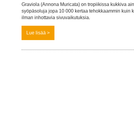
Graviola (Annona Muricata) on tropiikissa kukkiva ai
syöpäsoluja jopa 10 000 kertaa tehokkaammin kuin kem
ilman inhottavia sivuvaikutuksia.
Lue lisää