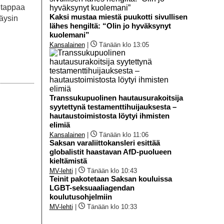
n tappaa
Kaksi mustaa miestä puukotti sivullisen
täysin
lähes hengiltä: “Olin jo hyväksynyt
kuolemani”
Kansalainen
|
Tänään klo 13:05
Transsukupuolinen hautausurakoitsija
syytettynä testamenttihuijauksesta –
hautaustoimistosta löytyi ihmisten
elimiä
Kansalainen
|
Tänään klo 11:06
Saksan varaliittokansleri esittää
globalistit haastavan AfD-puolueen
kieltämistä
MV-lehti
|
Tänään klo 10:43
Teinit pakotetaan Saksan kouluissa
LGBT-seksuaaliagendan
koulutusohjelmiin
MV-lehti
|
Tänään klo 10:33