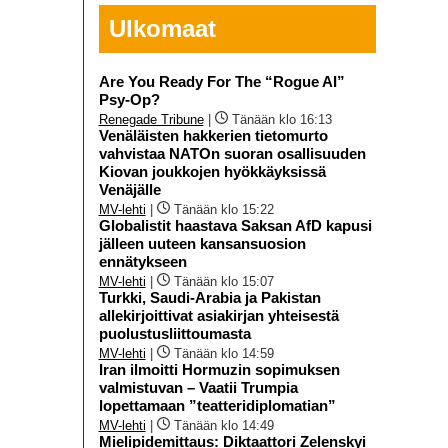
Ulkomaat
Are You Ready For The “Rogue AI”
Psy-Op?
Renegade Tribune
|
Tänään klo 16:13
Venäläisten hakkerien tietomurto
vahvistaa NATOn suoran osallisuuden
Kiovan joukkojen hyökkäyksissä
Venäjälle
MV-lehti
|
Tänään klo 15:22
Globalistit haastava Saksan AfD kapusi
jälleen uuteen kansansuosion
ennätykseen
MV-lehti
|
Tänään klo 15:07
Turkki, Saudi-Arabia ja Pakistan
allekirjoittivat asiakirjan yhteisestä
puolustusliittoumasta
MV-lehti
|
Tänään klo 14:59
Iran ilmoitti Hormuzin sopimuksen
valmistuvan – Vaatii Trumpia
lopettamaan ”teatteridiplomatian”
MV-lehti
|
Tänään klo 14:49
Mielipidemittaus: Diktaattori Zelenskyi