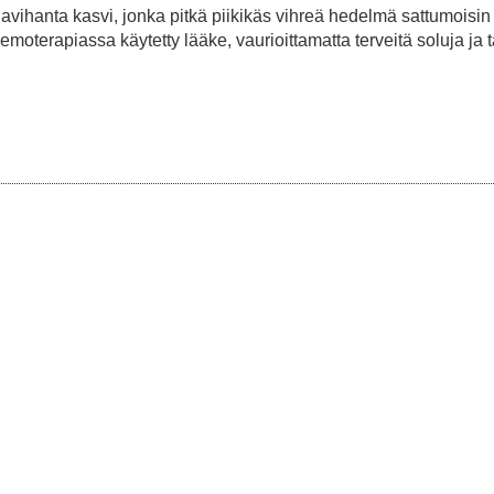
navihanta kasvi, jonka pitkä piikikäs vihreä hedelmä sattumoisi
oterapiassa käytetty lääke, vaurioittamatta terveitä soluja ja 