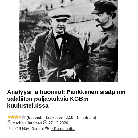
Analyysi ja huomiot: Pankkiirien sisäpiirin
salaliiton paljastuksia KGB:n
kuulusteluissa
(
6
arviota, keskiarvo:
3,50
/ 5 tähteä 5)
Markku Juutinen
27.12.2020
5219 Näyttökerrat
9 Kommenttia