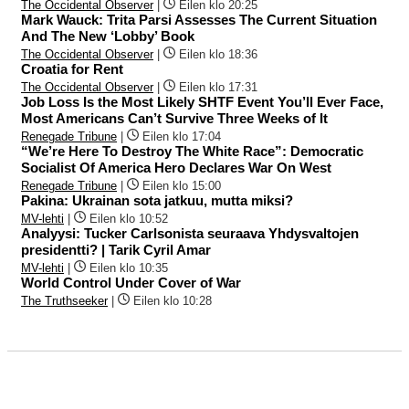
The Occidental Observer
|
Eilen klo 20:25
Mark Wauck: Trita Parsi Assesses The Current Situation
And The New ‘Lobby’ Book
The Occidental Observer
|
Eilen klo 18:36
Croatia for Rent
The Occidental Observer
|
Eilen klo 17:31
Job Loss Is the Most Likely SHTF Event You’ll Ever Face,
Most Americans Can’t Survive Three Weeks of It
Renegade Tribune
|
Eilen klo 17:04
“We’re Here To Destroy The White Race”: Democratic
Socialist Of America Hero Declares War On West
Renegade Tribune
|
Eilen klo 15:00
Pakina: Ukrainan sota jatkuu, mutta miksi?
MV-lehti
|
Eilen klo 10:52
Analyysi: Tucker Carlsonista seuraava Yhdysvaltojen
presidentti? | Tarik Cyril Amar
MV-lehti
|
Eilen klo 10:35
World Control Under Cover of War
The Truthseeker
|
Eilen klo 10:28