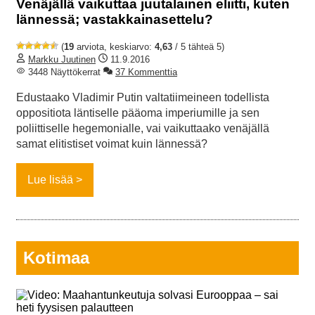
Venäjällä vaikuttaa juutalainen eliitti, kuten
lännessä; vastakkainasettelu?
(
19
arviota, keskiarvo:
4,63
/ 5 tähteä 5)
Markku Juutinen
11.9.2016
3448 Näyttökerrat
37 Kommenttia
Edustaako Vladimir Putin valtatiimeineen todellista
oppositiota läntiselle pääoma imperiumille ja sen
poliittiselle hegemonialle, vai vaikuttaako venäjällä
samat elitistiset voimat kuin lännessä?
Lue lisää
Kotimaa