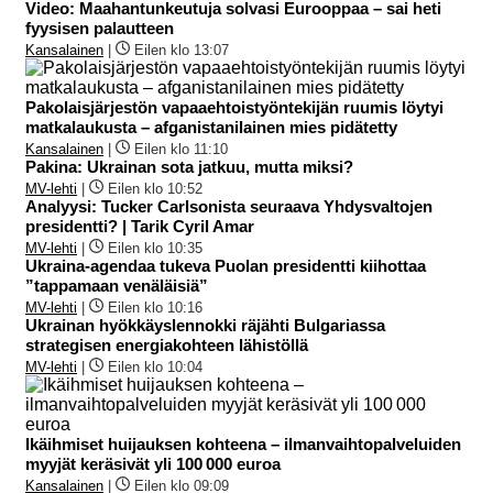
Video: Maahantunkeutuja solvasi Eurooppaa – sai heti
fyysisen palautteen
Kansalainen
|
Eilen klo 13:07
Pakolaisjärjestön vapaaehtoistyöntekijän ruumis löytyi
matkalaukusta – afganistanilainen mies pidätetty
Kansalainen
|
Eilen klo 11:10
Pakina: Ukrainan sota jatkuu, mutta miksi?
MV-lehti
|
Eilen klo 10:52
Analyysi: Tucker Carlsonista seuraava Yhdysvaltojen
presidentti? | Tarik Cyril Amar
MV-lehti
|
Eilen klo 10:35
Ukraina-agendaa tukeva Puolan presidentti kiihottaa
”tappamaan venäläisiä”
MV-lehti
|
Eilen klo 10:16
Ukrainan hyökkäyslennokki räjähti Bulgariassa
strategisen energiakohteen lähistöllä
MV-lehti
|
Eilen klo 10:04
Ikäihmiset huijauksen kohteena – ilmanvaihtopalveluiden
myyjät keräsivät yli 100 000 euroa
Kansalainen
|
Eilen klo 09:09