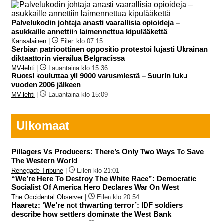
Palvelukodin johtaja anasti vaarallisia opioideja –
asukkaille annettiin laimennettua kipulääkettä
Kansalainen
|
Eilen klo 07:15
Serbian patrioottinen oppositio protestoi lujasti Ukrainan
diktaattorin vierailua Belgradissa
MV-lehti
|
Lauantaina klo 15:36
Ruotsi kouluttaa yli 9000 varusmiestä – Suurin luku
vuoden 2006 jälkeen
MV-lehti
|
Lauantaina klo 15:09
Ulkomaat
Pillagers Vs Producers: There’s Only Two Ways To Save
The Western World
Renegade Tribune
|
Eilen klo 21:01
“We’re Here To Destroy The White Race”: Democratic
Socialist Of America Hero Declares War On West
The Occidental Observer
|
Eilen klo 20:54
Haaretz: ‘We’re not thwarting terror’: IDF soldiers
describe how settlers dominate the West Bank