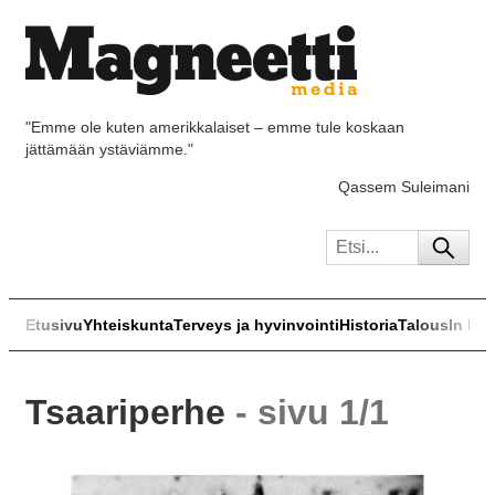
"Emme ole kuten amerikkalaiset – emme tule koskaan
jättämään ystäviämme."
Qassem Suleimani
Etusivu
Yhteiskunta
Terveys ja hyvinvointi
Historia
Talous
In Eng
Tsaariperhe
- sivu 1/1