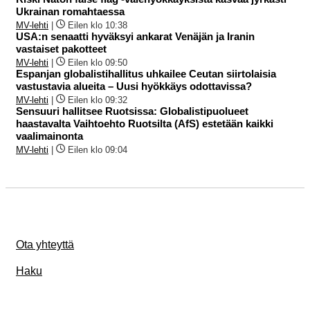
Ukrainan romahtaessa
MV-lehti
|
Eilen klo 10:38
USA:n senaatti hyväksyi ankarat Venäjän ja Iranin
vastaiset pakotteet
MV-lehti
|
Eilen klo 09:50
Espanjan globalistihallitus uhkailee Ceutan siirtolaisia
vastustavia alueita – Uusi hyökkäys odottavissa?
MV-lehti
|
Eilen klo 09:32
Sensuuri hallitsee Ruotsissa: Globalistipuolueet
haastavalta Vaihtoehto Ruotsilta (AfS) estetään kaikki
vaalimainonta
MV-lehti
|
Eilen klo 09:04
Ota yhteyttä
Haku