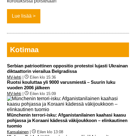
korotuksista poistetaan
Lue lisää
Kotimaa
Serbian patrioottinen oppositio protestoi lujasti Ukrainan
diktaattorin vierailua Belgradissa
MV-lehti
|
Eilen klo 15:36
Ruotsi kouluttaa yli 9000 varusmiestä – Suurin luku
vuoden 2006 jälkeen
MV-lehti
|
Eilen klo 15:09
Münchenin terrori-isku: Afganistanilainen kaahasi kaasu
pohjassa ja Koraani kädessä väkijoukkoon – elinkautinen
tuomio
Kansalainen
|
Eilen klo 13:08