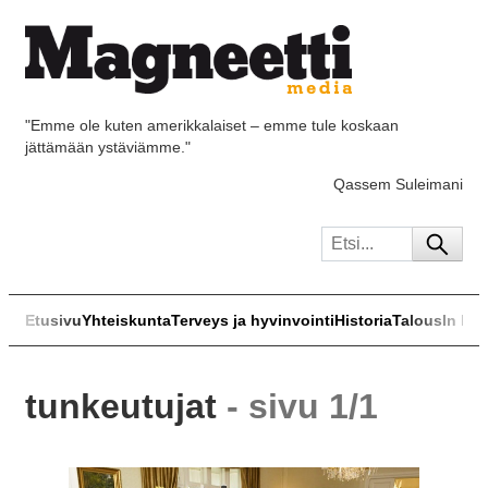
"Emme ole kuten amerikkalaiset – emme tule koskaan
jättämään ystäviämme."
Qassem Suleimani
Etusivu
Yhteiskunta
Terveys ja hyvinvointi
Historia
Talous
In Eng
tunkeutujat
- sivu 1/1