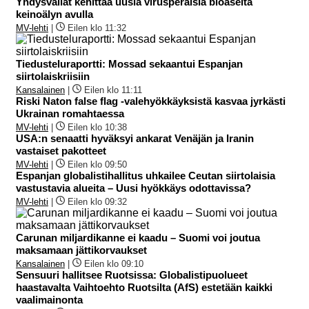
Yhdysvallat kehittää uusia virusperäisiä bioaseita
keinoälyn avulla
MV-lehti
|
Eilen klo 11:32
Tiedusteluraportti: Mossad sekaantui Espanjan
siirtolaiskriisiin
Kansalainen
|
Eilen klo 11:11
Riski Naton false flag -valehyökkäyksistä kasvaa jyrkästi
Ukrainan romahtaessa
MV-lehti
|
Eilen klo 10:38
USA:n senaatti hyväksyi ankarat Venäjän ja Iranin
vastaiset pakotteet
MV-lehti
|
Eilen klo 09:50
Espanjan globalistihallitus uhkailee Ceutan siirtolaisia
vastustavia alueita – Uusi hyökkäys odottavissa?
MV-lehti
|
Eilen klo 09:32
Carunan miljardikanne ei kaadu – Suomi voi joutua
maksamaan jättikorvaukset
Kansalainen
|
Eilen klo 09:10
Sensuuri hallitsee Ruotsissa: Globalistipuolueet
haastavalta Vaihtoehto Ruotsilta (AfS) estetään kaikki
vaalimainonta