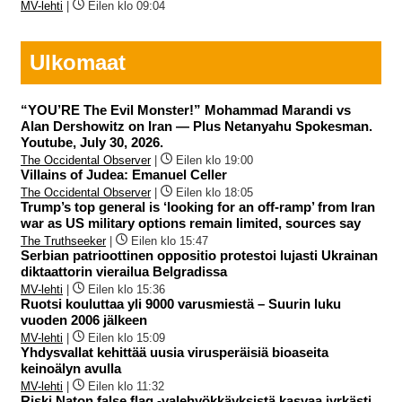
MV-lehti
|
Eilen klo 09:04
Ulkomaat
“YOU’RE The Evil Monster!” Mohammad Marandi vs
Alan Dershowitz on Iran — Plus Netanyahu Spokesman.
Youtube, July 30, 2026.
The Occidental Observer
|
Eilen klo 19:00
Villains of Judea: Emanuel Celler
The Occidental Observer
|
Eilen klo 18:05
Trump’s top general is ‘looking for an off-ramp’ from Iran
war as US military options remain limited, sources say
The Truthseeker
|
Eilen klo 15:47
Serbian patrioottinen oppositio protestoi lujasti Ukrainan
diktaattorin vierailua Belgradissa
MV-lehti
|
Eilen klo 15:36
Ruotsi kouluttaa yli 9000 varusmiestä – Suurin luku
vuoden 2006 jälkeen
MV-lehti
|
Eilen klo 15:09
Yhdysvallat kehittää uusia virusperäisiä bioaseita
keinoälyn avulla
MV-lehti
|
Eilen klo 11:32
Riski Naton false flag -valehyökkäyksistä kasvaa jyrkästi