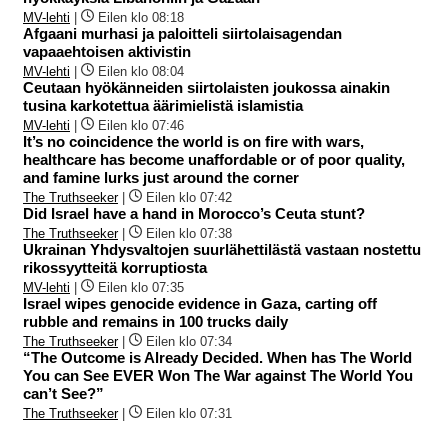
MV-lehti
|
Eilen klo 08:18
Afgaani murhasi ja paloitteli siirtolaisagendan
vapaaehtoisen aktivistin
MV-lehti
|
Eilen klo 08:04
Ceutaan hyökänneiden siirtolaisten joukossa ainakin
tusina karkotettua äärimielistä islamistia
MV-lehti
|
Eilen klo 07:46
It’s no coincidence the world is on fire with wars,
healthcare has become unaffordable or of poor quality,
and famine lurks just around the corner
The Truthseeker
|
Eilen klo 07:42
Did Israel have a hand in Morocco’s Ceuta stunt?
The Truthseeker
|
Eilen klo 07:38
Ukrainan Yhdysvaltojen suurlähettilästä vastaan nostettu
rikossyytteitä korruptiosta
MV-lehti
|
Eilen klo 07:35
Israel wipes genocide evidence in Gaza, carting off
rubble and remains in 100 trucks daily
The Truthseeker
|
Eilen klo 07:34
“The Outcome is Already Decided. When has The World
You can See EVER Won The War against The World You
can’t See?”
The Truthseeker
|
Eilen klo 07:31