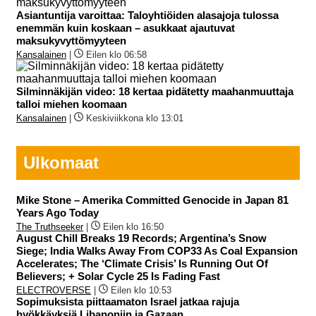
Asiantuntija varoittaa: Taloyhtiöiden alasajoja tulossa
enemmän kuin koskaan – asukkaat ajautuvat
maksukyvyttömyyteen
Kansalainen
|
Eilen klo 06:58
Silminnäkijän video: 18 kertaa pidätetty maahanmuuttaja
talloi miehen koomaan
Kansalainen
|
Keskiviikkona klo 13:01
Ulkomaat
Mike Stone – Amerika Committed Genocide in Japan 81
Years Ago Today
The Truthseeker
|
Eilen klo 16:50
August Chill Breaks 19 Records; Argentina’s Snow
Siege; India Walks Away From COP33 As Coal Expansion
Accelerates; The ‘Climate Crisis’ Is Running Out Of
Believers; + Solar Cycle 25 Is Fading Fast
ELECTROVERSE
|
Eilen klo 10:53
Sopimuksista piittaamaton Israel jatkaa rajuja
hyökkäyksiä Libanoniin ja Gazaan