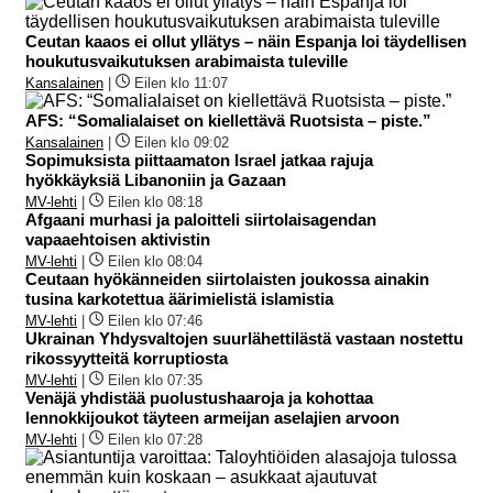
Ceutan kaaos ei ollut yllätys – näin Espanja loi täydellisen
houkutusvaikutuksen arabimaista tuleville
Kansalainen
|
Eilen klo 11:07
AFS: “Somalialaiset on kiellettävä Ruotsista – piste.”
Kansalainen
|
Eilen klo 09:02
Sopimuksista piittaamaton Israel jatkaa rajuja
hyökkäyksiä Libanoniin ja Gazaan
MV-lehti
|
Eilen klo 08:18
Afgaani murhasi ja paloitteli siirtolaisagendan
vapaaehtoisen aktivistin
MV-lehti
|
Eilen klo 08:04
Ceutaan hyökänneiden siirtolaisten joukossa ainakin
tusina karkotettua äärimielistä islamistia
MV-lehti
|
Eilen klo 07:46
Ukrainan Yhdysvaltojen suurlähettilästä vastaan nostettu
rikossyytteitä korruptiosta
MV-lehti
|
Eilen klo 07:35
Venäjä yhdistää puolustushaaroja ja kohottaa
lennokkijoukot täyteen armeijan aselajien arvoon
MV-lehti
|
Eilen klo 07:28