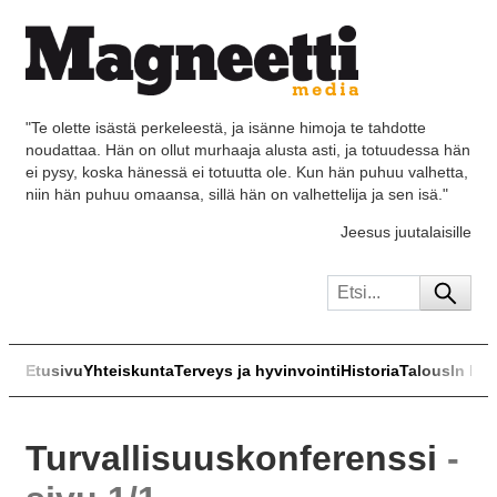
"Te olette isästä perkeleestä, ja isänne himoja te tahdotte
noudattaa. Hän on ollut murhaaja alusta asti, ja totuudessa hän
ei pysy, koska hänessä ei totuutta ole. Kun hän puhuu valhetta,
niin hän puhuu omaansa, sillä hän on valhettelija ja sen isä."
Jeesus juutalaisille
Etusivu
Yhteiskunta
Terveys ja hyvinvointi
Historia
Talous
In Eng
Turvallisuuskonferenssi
-