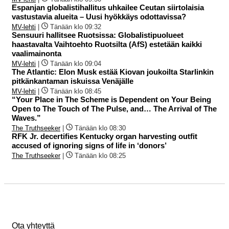
Espanjan globalistihallitus uhkailee Ceutan siirtolaisia
vastustavia alueita – Uusi hyökkäys odottavissa?
MV-lehti
|
Tänään klo 09:32
Sensuuri hallitsee Ruotsissa: Globalistipuolueet
haastavalta Vaihtoehto Ruotsilta (AfS) estetään kaikki
vaalimainonta
MV-lehti
|
Tänään klo 09:04
The Atlantic: Elon Musk estää Kiovan joukoilta Starlinkin
pitkänkantaman iskuissa Venäjälle
MV-lehti
|
Tänään klo 08:45
“Your Place in The Scheme is Dependent on Your Being
Open to The Touch of The Pulse, and… The Arrival of The
Waves.”
The Truthseeker
|
Tänään klo 08:30
RFK Jr. decertifies Kentucky organ harvesting outfit
accused of ignoring signs of life in ‘donors’
The Truthseeker
|
Tänään klo 08:25
Ota yhteyttä