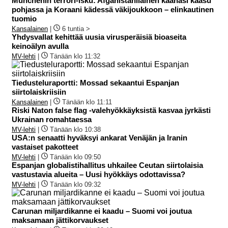
Münchenin terrori-isku: Afganistanilainen kaahasi kaasu
pohjassa ja Koraani kädessä väkijoukkoon – elinkautinen
tuomio
Kansalainen
|
6 tuntia >
Yhdysvallat kehittää uusia virusperäisiä bioaseita
keinoälyn avulla
MV-lehti
|
Tänään klo 11:32
Tiedusteluraportti: Mossad sekaantui Espanjan
siirtolaiskriisiin
Kansalainen
|
Tänään klo 11:11
Riski Naton false flag -valehyökkäyksistä kasvaa jyrkästi
Ukrainan romahtaessa
MV-lehti
|
Tänään klo 10:38
USA:n senaatti hyväksyi ankarat Venäjän ja Iranin
vastaiset pakotteet
MV-lehti
|
Tänään klo 09:50
Espanjan globalistihallitus uhkailee Ceutan siirtolaisia
vastustavia alueita – Uusi hyökkäys odottavissa?
MV-lehti
|
Tänään klo 09:32
Carunan miljardikanne ei kaadu – Suomi voi joutua
maksamaan jättikorvaukset