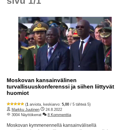
sivu 1/1
Moskovan kansainvälinen
turvallisuuskonferenssi ja siihen liittyvät
huomiot
(
1
arviota, keskiarvo:
5,00
/ 5 tähteä 5)
Markku Juutinen
24.8.2022
3004 Näyttökerrat
8 Kommenttia
Moskovan kymmenennellä kansainvälisellä