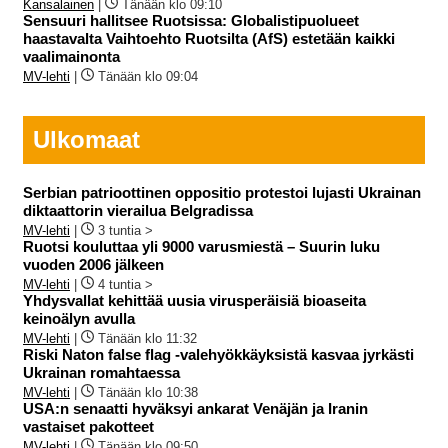
Kansalainen
|
Tänään klo 09:10
Sensuuri hallitsee Ruotsissa: Globalistipuolueet
haastavalta Vaihtoehto Ruotsilta (AfS) estetään kaikki
vaalimainonta
MV-lehti
|
Tänään klo 09:04
Ulkomaat
Serbian patrioottinen oppositio protestoi lujasti Ukrainan
diktaattorin vierailua Belgradissa
MV-lehti
|
3 tuntia >
Ruotsi kouluttaa yli 9000 varusmiestä – Suurin luku
vuoden 2006 jälkeen
MV-lehti
|
4 tuntia >
Yhdysvallat kehittää uusia virusperäisiä bioaseita
keinoälyn avulla
MV-lehti
|
Tänään klo 11:32
Riski Naton false flag -valehyökkäyksistä kasvaa jyrkästi
Ukrainan romahtaessa
MV-lehti
|
Tänään klo 10:38
USA:n senaatti hyväksyi ankarat Venäjän ja Iranin
vastaiset pakotteet
MV-lehti
|
Tänään klo 09:50