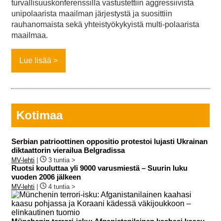
turvallisuuskonferenssilla vastustettiin aggressiivista
unipolaarista maailman järjestystä ja suosittiin
rauhanomaista sekä yhteistyökykyistä multi-polaarista
maailmaa.
Lue lisää
Kotimaa
Serbian patrioottinen oppositio protestoi lujasti Ukrainan
diktaattorin vierailua Belgradissa
MV-lehti
|
3 tuntia >
Ruotsi kouluttaa yli 9000 varusmiestä – Suurin luku
vuoden 2006 jälkeen
MV-lehti
|
4 tuntia >