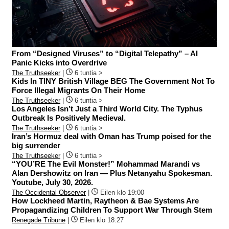
From “Designed Viruses” to “Digital Telepathy” – AI
Panic Kicks into Overdrive
The Truthseeker
|
6 tuntia >
Kids In TINY British Village BEG The Government Not To
Force Illegal Migrants On Their Home
The Truthseeker
|
6 tuntia >
Los Angeles Isn’t Just a Third World City. The Typhus
Outbreak Is Positively Medieval.
The Truthseeker
|
6 tuntia >
Iran’s Hormuz deal with Oman has Trump poised for the
big surrender
The Truthseeker
|
6 tuntia >
“YOU’RE The Evil Monster!” Mohammad Marandi vs
Alan Dershowitz on Iran — Plus Netanyahu Spokesman.
Youtube, July 30, 2026.
The Occidental Observer
|
Eilen klo 19:00
How Lockheed Martin, Raytheon & Bae Systems Are
Propagandizing Children To Support War Through Stem
Renegade Tribune
|
Eilen klo 18:27