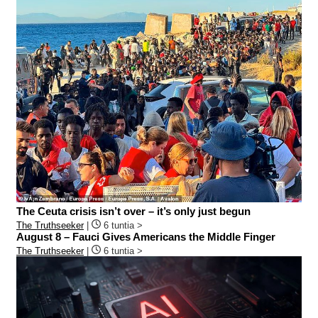
The Ceuta crisis isn’t over – it’s only just begun
The Truthseeker
|
6 tuntia >
August 8 – Fauci Gives Americans the Middle Finger
The Truthseeker
|
6 tuntia >