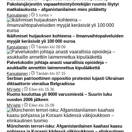
Pakolaisjärjestön vapaaehtoistyöntekijän ruumis löytyi
matkalaukusta – afganistanilainen mies pidätetty
Kansalainen
|
5 tuntia >
Ikäihmiset huijauksen kohteena – ilmanvaihtopalveluiden
myyjät keräsivät yli 100 000 euroa
Kansalainen
|
Tänään klo 09:09
Palvelukodin johtaja anasti vaarallisia opioideja –
asukkaille annettiin laimennettua kipulääkettä
Kansalainen
|
Tänään klo 07:15
Serbian patrioottinen oppositio protestoi lujasti Ukrainan
diktaattorin vierailua Belgradissa
MV-lehti
|
Eilen klo 15:36
Ruotsi kouluttaa yli 9000 varusmiestä – Suurin luku
vuoden 2006 jälkeen
MV-lehti
|
Eilen klo 15:09
Münchenin terrori-isku: Afganistanilainen kaahasi kaasu
pohjassa ja Koraani kädessä väkijoukkoon – elinkautinen