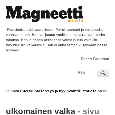
"Revisionisti elää vaarallisesti. Poliisi, tuomarit ja valtamedia
vaanivat häntä. Hän voi joutua vankilaan tai sairaalaan koska
tahansa. Hän ja hänen perheensä voivat joutua vakaviin
taloudellisiin vaikeuksiin. Hän ei anna tämän kuitenkaan häiritä
työtään."
Robert Faurisson
Etusivu
Yhteiskunta
Terveys ja hyvinvointi
Historia
Talous
In Eng
ulkomainen valka
- sivu