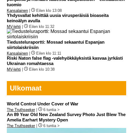
tuomio
Kansalainen
|
Eilen klo 13:08
Yhdysvallat kehittää uusia virusperäisiä bioaseita
keinoälyn avulla
MV-lehti
|
Eilen klo 11:32
Tiedusteluraportti: Mossad sekaantui Espanjan
siirtolaiskriisiin
Kansalainen
|
Eilen klo 11:11
Riski Naton false flag -valehyökkäyksistä kasvaa jyrkästi
Ukrainan romahtaessa
MV-lehti
|
Eilen klo 10:38
Ulkomaat
World Control Under Cover of War
The Truthseeker
|
6 tuntia >
An 89 Year Old New Zealand Survey Photo Just Blew The
Amelia Earhart Mystery Open
The Truthseeker
|
6 tuntia >