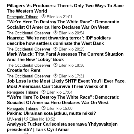
Pillagers Vs Producers: There’s Only Two Ways To Save
The Western World
Renegade Tribune
|
Eilen klo 21:01
“We’re Here To Destroy The White Race”: Democratic
Socialist Of America Hero Declares War On West
The Occidental Observer
|
Eilen klo 20:54
Haaretz: ‘We’re not thwarting terror’: IDF soldiers
describe how settlers dominate the West Bank
The Occidental Observer
|
Eilen klo 20:25
Mark Wauck: Trita Parsi Assesses The Current Situation
And The New ‘Lobby’ Book
The Occidental Observer
|
Eilen klo 18:36
Croatia for Rent
The Occidental Observer
|
Eilen klo 17:31
Job Loss Is the Most Likely SHTF Event You’ll Ever Face,
Most Americans Can’t Survive Three Weeks of It
Renegade Tribune
|
Eilen klo 17:04
“We’re Here To Destroy The White Race”: Democratic
Socialist Of America Hero Declares War On West
Renegade Tribune
|
Eilen klo 15:00
Pakina: Ukrainan sota jatkuu, mutta miksi?
MV-lehti
|
Eilen klo 10:52
Analyysi: Tucker Carlsonista seuraava Yhdysvaltojen
presidentti? | Tarik Cyril Amar