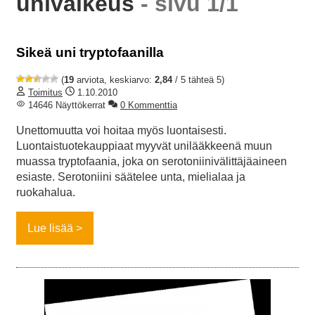
univaikeus
- sivu 1/1
Sikeä uni tryptofaanilla
(
19
arviota, keskiarvo:
2,84
/ 5 tähteä 5)
Toimitus
1.10.2010
14646 Näyttökerrat
0 Kommenttia
Unettomuutta voi hoitaa myös luontaisesti.
Luontaistuotekauppiaat myyvät unilääkkeenä muun
muassa tryptofaania, joka on serotoniinivälittäjäaineen
esiaste. Serotoniini säätelee unta, mielialaa ja
ruokahalua.
Lue lisää