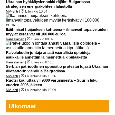
Ukrainan hyökkäyslennokki räjähti Bulgariassa
strategisen energiakohteen lähistöllä
MV-lehti
|
Eilen klo 10:04
Ikäihmiset huijauksen kohteena – ilmanvaihtopalveluiden
myyjät keräsivät yli 100 000 euroa
Kansalainen
|
Eilen klo 09:09
Palvelukodin johtaja anasti vaarallisia opioideja –
asukkaille annettiin laimennettua kipulääkettä
Kansalainen
|
Eilen klo 07:15
Serbian patrioottinen oppositio protestoi lujasti Ukrainan
diktaattorin vierailua Belgradissa
MV-lehti
|
Lauantaina klo 15:36
Ruotsi kouluttaa yli 9000 varusmiestä – Suurin luku
vuoden 2006 jälkeen
MV-lehti
|
Lauantaina klo 15:09
Ulkomaat