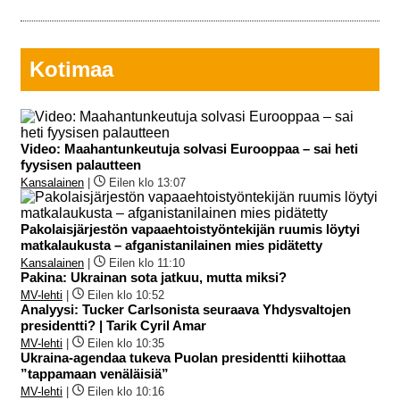
Kotimaa
Video: Maahantunkeutuja solvasi Eurooppaa – sai heti
fyysisen palautteen
Kansalainen
|
Eilen klo 13:07
Pakolaisjärjestön vapaaehtoistyöntekijän ruumis löytyi
matkalaukusta – afganistanilainen mies pidätetty
Kansalainen
|
Eilen klo 11:10
Pakina: Ukrainan sota jatkuu, mutta miksi?
MV-lehti
|
Eilen klo 10:52
Analyysi: Tucker Carlsonista seuraava Yhdysvaltojen
presidentti? | Tarik Cyril Amar
MV-lehti
|
Eilen klo 10:35
Ukraina-agendaa tukeva Puolan presidentti kiihottaa
”tappamaan venäläisiä”
MV-lehti
|
Eilen klo 10:16