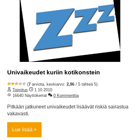
Univaikeudet kuriin kotikonstein
(
7
arviota, keskiarvo:
2,86
/ 5 tähteä 5)
Toimitus
1.10.2010
16640 Näyttökerrat
0 Kommenttia
Pitkään jatkuneet univaikeudet lisäävät riskiä sairastua
vakavasti.
Lue lisää