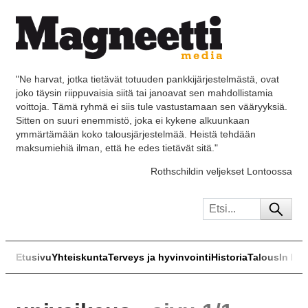
"Ne harvat, jotka tietävät totuuden pankkijärjestelmästä, ovat
joko täysin riippuvaisia siitä tai janoavat sen mahdollistamia
voittoja. Tämä ryhmä ei siis tule vastustamaan sen vääryyksiä.
Sitten on suuri enemmistö, joka ei kykene alkuunkaan
ymmärtämään koko talousjärjestelmää. Heistä tehdään
maksumiehiä ilman, että he edes tietävät sitä."
Rothschildin veljekset Lontoossa
Etusivu
Yhteiskunta
Terveys ja hyvinvointi
Historia
Talous
In Eng