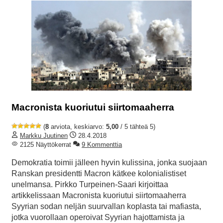
Macronista kuoriutui siirtomaaherra
(
8
arviota, keskiarvo:
5,00
/ 5 tähteä 5)
Markku Juutinen
28.4.2018
2125 Näyttökerrat
9 Kommenttia
Demokratia toimii jälleen hyvin kulissina, jonka suojaan
Ranskan presidentti Macron kätkee kolonialistiset
unelmansa. Pirkko Turpeinen-Saari kirjoittaa
artikkelissaan Macronista kuoriutui siirtomaaherra
Syyrian sodan neljän suurvallan koplasta tai mafiasta,
jotka vuorollaan operoivat Syyrian hajottamista ja