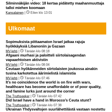
Silminnäkijän video: 18 kertaa pidätetty maahanmuuttaja
talloi miehen koomaan
Kansalainen
|
Eilen klo 13:01
Ulkomaat
Sopimuksista piittaamaton Israel jatkaa rajuja
hyökkäyksiä Libanoniin ja Gazaan
MV-lehti
|
Tänään klo 08:18
Afgaani murhasi ja paloitteli siirtolaisagendan
vapaaehtoisen aktivistin
MV-lehti
|
Tänään klo 08:04
Ceutaan hyökänneiden siirtolaisten joukossa ainakin
tusina karkotettua äärimielistä islamistia
MV-lehti
|
Tänään klo 07:46
It’s no coincidence the world is on fire with wars,
healthcare has become unaffordable or of poor quality,
and famine lurks just around the corner
The Truthseeker
|
Tänään klo 07:42
Did Israel have a hand in Morocco’s Ceuta stunt?
The Truthseeker
|
Tänään klo 07:38
Ukrainan Yhdysvaltojen suurlähettilästä vastaan nostettu