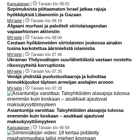
Kansalainen
|
Tänään klo 09:02
Sopimuksista piittaamaton Israel jatkaa rajuja
hyökkäyksiä Libanoniin ja Gazaan
MV-lehti
|
Tänään klo 08:18
Afgaani murhasi ja paloitteli siirtolaisagendan
vapaaehtoisen aktivistin
MV-lehti
|
Tänään klo 08:04
Ceutaan hyökänneiden siirtolaisten joukossa ainakin
tusina karkotettua äärimielistä islamistia
MV-lehti
|
Tänään klo 07:46
Ukrainan Yhdysvaltojen suurlähettilästä vastaan nostettu
rikossyytteitä korruptiosta
MV-lehti
|
Tänään klo 07:35
Venäjä yhdistää puolustushaaroja ja kohottaa
lennokkijoukot täyteen armeijan aselajien arvoon
MV-lehti
|
Tänään klo 07:28
Asiantuntija varoittaa: Taloyhtiöiden alasajoja tulossa
enemmän kuin koskaan – asukkaat ajautuvat
maksukyvyttömyyteen
Kansalainen
|
Tänään klo 06:58