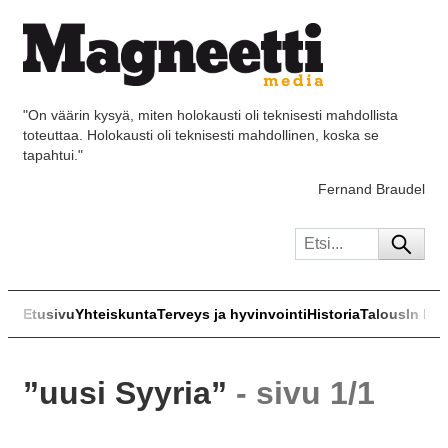
"On väärin kysyä, miten holokausti oli teknisesti mahdollista
toteuttaa. Holokausti oli teknisesti mahdollinen, koska se
tapahtui."
Fernand Braudel
Etusivu
Yhteiskunta
Terveys ja hyvinvointi
Historia
Talous
In Eng
”uusi Syyria”
- sivu 1/1