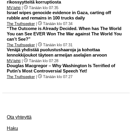
rikossyytteitä korruptiosta
MV-lehti
|
Tänään klo 07:35
Israel wipes genocide evidence in Gaza, carting off
rubble and remains in 100 trucks daily
The Truthseeker
|
Tänään klo 07:34
“The Outcome is Already Decided. When has The World
You can See EVER Won The War against The World You
can’t See?”
The Truthseeker
|
Tänään klo 07:31
Venäjä yhdistää puolustushaaroja ja kohottaa
lennokkijoukot täyteen armeijan aselajien arvoon
MV-lehti
|
Tänään klo 07:28
Douglas Macgregor – Why Washington Is Terrified of
Putin’s Most Controversial Speech Yet!
The Truthseeker
|
Tänään klo 07:27
Ota yhteyttä
Haku